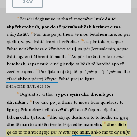
OKAY
μὴ
ἀποστραφῇς.
një
që
është
lëshuar,
bën
kurorëshkelje.
mos
të kthehesh pas
BETIMI
ἠκούσατε
ὅτι
ἐρρέθη,
ἀγαπήσεις
τὸν
πλησίον
σου,
καὶ
'nuk
do
të
Përsëri
dëgjuat
se
iu
tha
të
moçmëve:
dëgjuat
se
u tha
do të duash
të afërmin
tënd
dhe
μισήσεις
τὸν
ἐχθρόν
σου.
ἐγὼ
δὲ
λέγω
ὑμῖν,
ἀγαπᾶτε
shpërbetohesh,
por
do
të
përmbushësh
betimet
e
tua
do të urresh
armikun
tënd
unë
por
them
juve
doni
Zotit'.
ndaj
Por
unë
po
ju
them:
të
mos
betoheni
fare,
as
për
τοὺς
ἐχθροὺς
ὑμῶν,
καὶ
προσεύχεσθε
ὑπὲρ
τῶν
διωκόντων
ὑμᾶς;
armiqtë
tuaj
dhe
lutuni
për
ata
që përndjekin
ju
qiellin,
sepse
është
froni
i
Perëndisë,
as
për
tokën,
sepse
ὅπως
γένησθε
υἱοὶ
τοῦ
Πατρὸς
ὑμῶν
τοῦ
ἐν
οὐρανοῖς;
është
nënkëmbëza
e
këmbëve
të
tij,
as
për
Jerusalemin,
sepse
me qëllim që
të bëheni
bij
të Atit
tuaj
i cili
në
qiej
ὅτι
τὸν
ἥλιον
αὐτοῦ
ἀνατέλλει
ἐπὶ
πονηροὺς
καὶ
ἀγαθοὺς,
mos
është
qyteti
i
Mbretit
të
madh.
As
për
kokën
tënde
të
sepse
diellin
e tij
bën të ngrihet
mbi
të ligj
dhe
të mirë
betohesh,
sepse
nuk
je
në
gjendje
ta
bësh
të
bardhë
apo
të
καὶ
βρέχει
ἐπὶ
δικαίους
καὶ
ἀδίκους.
ἐὰν
γὰρ
për
për
zezë
një
qime.
Por
fjala
juaj
të
jetë
'po'
po,
'jo'
jo;
dhe
dhe
bën të bjerë shi
mbi
të drejtë
dhe
të padrejtë
po
sepse
ἀγαπήσητε
τοὺς
ἀγαπῶντας
ὑμᾶς,
τίνα
μισθὸν
ἔχετε?
οὐχὶ
çfarë
shkon
përtej
këtyre,
është
prej
të
ligut.
të doni
ata
që duan
ju
çfarë
shpërblim
keni
a nuk
SHPAGIMI (LUK. 6:29-30)
καὶ
οἱ
τελῶναι
τὸ
αὐτὸ
ποιοῦσιν?
καὶ
ἐὰν
edhe
tagrambledhësit
të njëjtën
bëjnë
dhe
po
'sy
për
syrin
dhe
dhëmb
për
Dëgjuat
se
u
tha:
ἀσπάσησθε
τοὺς
ἀδελφοὺς
ὑμῶν
μόνον,
τί
περισσὸν
dhëmbin'.
Por
unë
po
ju
them:
të
mos
i
bëni
qëndresë
të
të përshëndetni
vëllezërit
tuaj
vetëm
çfarë
të tepërt
ποιεῖτε?
οὐχὶ
καὶ
οἱ
ἐθνικοὶ
τὸ
αὐτὸ
që
ligut;
përkundrazi,
cilitdo
të
qëllon
në
faqen
e
djathtë,
bëni
a nuk
edhe
popujt e kombeve
të njëjtën
ktheja
edhe
tjetrën;
dhe
atij
që
dëshiron
të
të
hedhë
në
gjyq
ποιοῦσιν?
ἔσεσθε
οὖν
ὑμεῖς
τέλειοι
ὡς
ὁ
Πατὴρ
bëjnë
do të jeni
prandaj
ju
të përsosur
si
Ati
dhe
të
marrë
tunikën
tënde,
lërja
edhe
mantelin;
dhe
cilido
ὑμῶν
ὁ
οὐράνιος
τέλειός
ἐστιν.
që
për
të
ecur
milje
do
të
të
shtrëngojë
një
milje,
shko
me
të
dy
.
juaj
qiellori
i përsosur
është