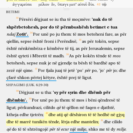
ἀγγαρεύσει
μίλιον
ἕν,
ὕπαγε
μετ’
αὐτοῦ
δύο.
τῷ
një
që
është
lëshuar,
bën
kurorëshkelje.
do të shtrëngojë
milje
një
shko
me
atë
dy
atij
BETIMI
αἰτοῦντί
σε,
δός;
καὶ
τὸν
θέλοντα
ἀπὸ
σοῦ
δανίσασθαι,
'nuk
do
të
që kërkon
ty
jep
dhe
atë
që dëshiron
nga
ti
për të huajtur
Përsëri
dëgjuat
se
iu
tha
të
moçmëve:
μὴ
ἀποστραφῇς.
shpërbetohesh,
por
do
të
përmbushësh
betimet
e
tua
mos
të kthehesh pas
Zotit'.
ndaj
ἠκούσατε
ὅτι
ἐρρέθη,
ἀγαπήσεις
τὸν
πλησίον
σου,
καὶ
Por
unë
po
ju
them:
të
mos
betoheni
fare,
as
për
dëgjuat
se
u tha
do të duash
të afërmin
tënd
dhe
qiellin,
sepse
është
froni
i
Perëndisë,
as
për
tokën,
sepse
μισήσεις
τὸν
ἐχθρόν
σου.
ἐγὼ
δὲ
λέγω
ὑμῖν,
ἀγαπᾶτε
është
nënkëmbëza
e
këmbëve
të
tij,
as
për
Jerusalemin,
sepse
do të urresh
armikun
tënd
unë
por
them
juve
doni
τοὺς
ἐχθροὺς
ὑμῶν,
καὶ
προσεύχεσθε
ὑπὲρ
τῶν
διωκόντων
ὑμᾶς;
mos
është
qyteti
i
Mbretit
të
madh.
As
për
kokën
tënde
të
armiqtë
tuaj
dhe
lutuni
për
ata
që përndjekin
ju
betohesh,
sepse
nuk
je
në
gjendje
ta
bësh
të
bardhë
apo
të
ὅπως
γένησθε
υἱοὶ
τοῦ
Πατρὸς
ὑμῶν
τοῦ
ἐν
οὐρανοῖς;
me qëllim që
të bëheni
bij
të Atit
tuaj
i cili
në
qiej
për
për
zezë
një
qime.
Por
fjala
juaj
të
jetë
'po'
po,
'jo'
jo;
dhe
ὅτι
τὸν
ἥλιον
αὐτοῦ
ἀνατέλλει
ἐπὶ
πονηροὺς
καὶ
ἀγαθοὺς,
çfarë
shkon
përtej
këtyre,
është
prej
të
ligut.
sepse
diellin
e tij
bën të ngrihet
mbi
të ligj
dhe
të mirë
καὶ
βρέχει
ἐπὶ
δικαίους
καὶ
ἀδίκους.
ἐὰν
γὰρ
SHPAGIMI (LUK. 6:29-30)
dhe
bën të bjerë shi
mbi
të drejtë
dhe
të padrejtë
po
sepse
'sy
për
syrin
dhe
dhëmb
për
Dëgjuat
se
u
tha:
ἀγαπήσητε
τοὺς
ἀγαπῶντας
ὑμᾶς,
τίνα
μισθὸν
ἔχετε?
οὐχὶ
dhëmbin'.
Por
unë
po
ju
them:
të
mos
i
bëni
qëndresë
të
të doni
ata
që duan
ju
çfarë
shpërblim
keni
a nuk
καὶ
οἱ
τελῶναι
τὸ
αὐτὸ
ποιοῦσιν?
καὶ
ἐὰν
që
ligut;
përkundrazi,
cilitdo
të
qëllon
në
faqen
e
djathtë,
edhe
tagrambledhësit
të njëjtën
bëjnë
dhe
po
ktheja
ἀσπάσησθε
edhe
tjetrën;
τοὺς
ἀδελφοὺς
dhe
atij
që
ὑμῶν
dëshiron
μόνον,
të
τί
të
hedhë
περισσὸν
në
gjyq
të përshëndetni
vëllezërit
tuaj
vetëm
çfarë
të tepërt
dhe
të
marrë
tunikën
tënde,
lërja
edhe
mantelin;
dhe
cilido
ποιεῖτε?
οὐχὶ
καὶ
οἱ
ἐθνικοὶ
τὸ
αὐτὸ
që
për
të
ecur
milje
do
të
të
shtrëngojë
një
milje,
shko
me
të
dy
.
bëni
a nuk
edhe
popujt e kombeve
të njëjtën