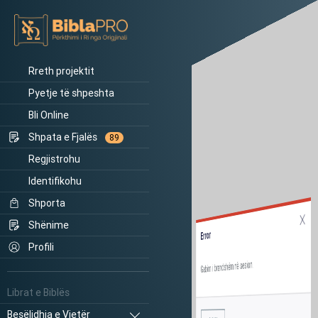
Rreth projektit
Pyetje të shpeshta
Bli Online
Shpata e Fjalës
89
Regjistrohu
Identifikohu
Shporta
Shënime
Error
Profili
Gabim i brendshëm në sesion.
Librat e Biblës
Besëlidhja e Vjetër