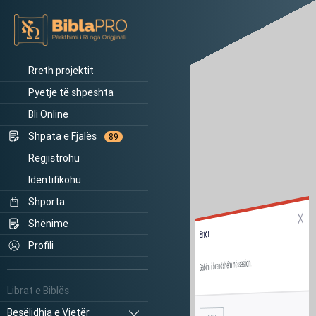
Rreth projektit
Pyetje të shpeshta
Bli Online
Shpata e Fjalës
89
Regjistrohu
Identifikohu
Shporta
Shënime
Error
Profili
Gabim i brendshëm në sesion.
Librat e Biblës
Besëlidhja e Vjetër