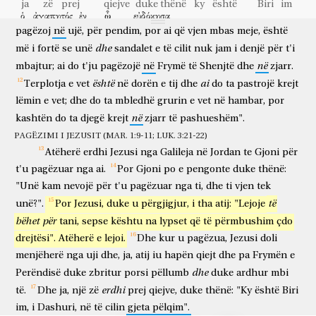
ja
zë
prej
qiejve
duke thënë
ky
është
Biri
im
nuk
ὁ
ἀγαπητός
jep
fryt
të
ἐν
mirë,
ᾧ
pritet
εὐδόκησα.
dhe
hidhet
në
zjarr.
Unë
vërtet
ju
i dashuri
në
të cilin
gjeta pëlqim
pagëzoj
në
ujë,
për
pendim,
por
ai
që
vjen
mbas
meje,
është
dhe
më
i
fortë
se
unë
sandalet
e
të
cilit
nuk
jam
i
denjë
për
t'i
në
mbajtur;
ai
do
t'ju
pagëzojë
në
Frymë
të
Shenjtë
dhe
zjarr.
është
ai
Terplotja
e
vet
në
dorën
e
tij
dhe
do
ta
pastrojë
krejt
lëmin
e
vet;
dhe
do
ta
mbledhë
grurin
e
vet
në
hambar,
por
në
kashtën
do
ta
djegë
krejt
zjarr
të
pashueshëm".
PAGËZIMI I JEZUSIT (MAR. 1:9-11; LUK. 3:21-22)
Atëherë
erdhi
Jezusi
nga
Galileja
në
Jordan
te
Gjoni
për
t'u
pagëzuar
nga
ai.
Por
Gjoni
po
e
pengonte
duke
thënë:
"Unë
kam
nevojë
për
t'u
pagëzuar
nga
ti,
dhe
ti
vjen
tek
të
unë?".
Por
Jezusi,
duke
u
përgjigjur,
i
tha
atij:
"Lejoje
bëhet
për
tani,
sepse
kështu
na
lypset
që
të
përmbushim
çdo
drejtësi".
Atëherë
e
lejoi.
Dhe
kur
u
pagëzua,
Jezusi
doli
menjëherë
nga
uji
dhe,
ja,
atij
iu
hapën
qiejt
dhe
pa
Frymën
e
dhe
Perëndisë
duke
zbritur
porsi
pëllumb
duke
ardhur
mbi
erdhi
të.
Dhe
ja,
një
zë
prej
qiejve,
duke
thënë:
"Ky
është
Biri
im,
i
Dashuri,
në
të
cilin
gjeta
pëlqim".