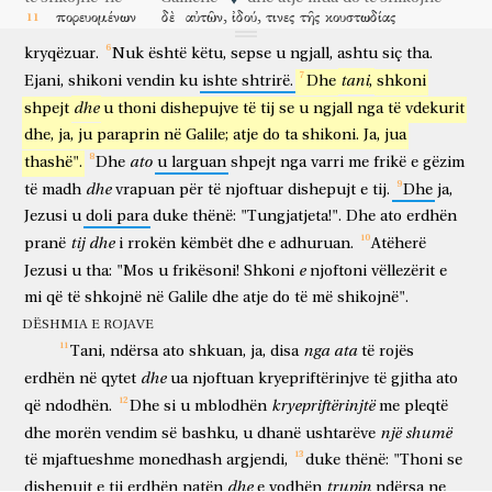
vdekur.
Dhe
engjëlli,
duke
iu
drejtuar
grave,
u
tha:
"Ju
mos
u
πορευομένων
δὲ
αὐτῶν,
ἰδού,
τινες
τῆς
κουστωδίας
frikësoni!
Sepse
e
di
që
kërkoni
Jezusin,
atë
që
ishte
ndërsa shkojnë
dhe
ato
ja
disa
të rojës
ἐλθόντες
εἰς
τὴν
πόλιν,
ἀπήγγειλαν
τοῖς
ἀρχιερεῦσιν
kryqëzuar.
Nuk
është
këtu,
sepse
u
ngjall,
ashtu
siç
tha.
duke ardhur
në
qytetin
njoftuan
kryepriftërinjve
tani
Ejani,
shikoni
vendin
ku
ishte
shtrirë.
Dhe
,
shkoni
ἅπαντα
τὰ
γενόμενα.
καὶ
συναχθέντες
μετὰ
τῶν
dhe
shpejt
u
thoni
dishepujve
të
tij
se
u
ngjall
nga
të
vdekurit
të gjitha
ato
që ndodhën
dhe
kur u mblodhën
me
πρεσβυτέρων
συμβούλιόν
τε
λαβόντες,
ἀργύρια
dhe,
ja,
ju
paraprin
në
Galile;
atje
do
ta
shikoni.
Ja,
jua
pleqtë
bashkëvendim
dhe
duke marrë
monedha argjendi
ato
thashë".
Dhe
u
larguan
shpejt
nga
varri
me
frikë
e
gëzim
ἱκανὰ
ἔδωκαν
τοῖς
στρατιώταις
λέγοντες,
εἴπατε
ὅτι,
të mjaftueshme
dhanë
ushtarëve
duke thënë
thoni
se
dhe
të
madh
vrapuan
për
të
njoftuar
dishepujt
e
tij.
Dhe
ja,
οἱ
μαθηταὶ
αὐτοῦ
νυκτὸς
ἐλθόντες
ἔκλεψαν
αὐτὸν,
ἡμῶν
Jezusi
u
doli
para
duke
thënë:
"Tungjatjeta!".
Dhe
ato
erdhën
dishepujt
e tij
natës
duke ardhur
vodhën
atë
ne
κοιμωμένων.
καὶ
ἐὰν
ἀκουσθῇ
τοῦτο
ἐπὶ
τοῦ
ἡγεμόνος,
tij
dhe
pranë
i
rrokën
këmbët
dhe
e
adhuruan.
Atëherë
ndërsa flemë
dhe
po
të dëgjohet
kjo
para
qeveritarit
e
Jezusi
u
tha:
"Mos
u
frikësoni!
Shkoni
njoftoni
vëllezërit
e
ἡμεῖς
πείσομεν
καὶ
ὑμᾶς
ἀμερίμνους
ποιήσομεν.
οἱ
ne
do të bindim
dhe
ju
të pashqetësuar
do të bëjmë
ata
mi
që
të
shkojnë
në
Galile
dhe
atje
do
të
më
shikojnë".
δὲ
λαβόντες
ἀργύρια
ἐποίησαν
ὡς
ἐδιδάχθησαν.
DËSHMIA E ROJAVE
dhe
duke marrë
monedhat e argjendit
bënë
si
u mësuan
καὶ
διεφημίσθη
ὁ
λόγος
οὗτος
παρὰ
Ἰουδαίοις
nga
μέχρι
ata
τῆς
σήμερον
Tani,
ndërsa
ato
shkuan,
ja,
disa
të
rojës
dhe
u përhap
fjala
kjo
ndër
judenj
deri
të sotmen
dhe
erdhën
në
qytet
ua
njoftuan
kryepriftërinjve
të
gjitha
ato
ἡμέρας.
kryepriftërinjtë
që
ndodhën.
Dhe
si
u
mblodhën
me
pleqtë
ditë
οἱ
δὲ
ἕνδεκα
μαθηταὶ
ἐπορεύθησαν
εἰς
τὴν
një
shumë
dhe
morën
vendim
së
bashku,
u
dhanë
ushtarëve
dhe
të njëmbëdhjetë
dishepujt
shkuan
në
të
mjaftueshme
monedhash
argjendi,
duke
thënë:
"Thoni
se
Γαλιλαίαν,
εἰς
τὸ
ὄρος
οὗ
ἐτάξατο
αὐτοῖς
ὁ
Ἰησοῦς.
Galilenë
në
malin
ku
përcaktoi
atyre
Jezusi
dhe
trupin
dishepujt
e
tij
erdhën
natën
e
vodhën
ndërsa
ne