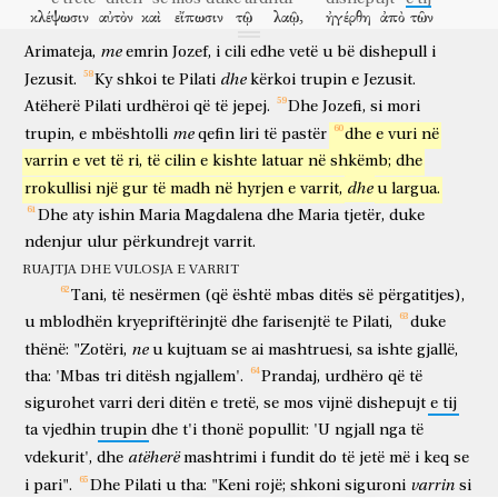
κλέψωσιν
αὐτὸν
καὶ
εἴπωσιν
τῷ
λαῷ,
ἠγέρθη
ἀπὸ
τῶν
Tani,
ndërsa
u
bë
mbrëmje,
erdhi
një
njeri
i
pasur
nga
të vjedhin
atë
dhe
të thonë
popullit
u ngjall
nga
me
Arimateja,
νεκρῶν;
καὶ
emrin
ἔσται
Jozef,
ἡ
i
cili
ἐσχάτη
edhe
vetë
πλάνη
u
bë
dishepull
χείρων
τῆς
i
të vdekurit
dhe
do të jetë
i fundit
mashtrimi
më i keq
dhe
Jezusit.
Ky
shkoi
te
Pilati
kërkoi
trupin
e
Jezusit.
πρώτης.
ἔφη
δὲ
αὐτοῖς
ὁ
Πειλᾶτος,
ἔχετε
κουστωδίαν,
Atëherë
Pilati
urdhëroi
që
të
jepej.
Dhe
Jozefi,
si
mori
i të parit
thoshte
dhe
atyre
Pilati
keni
rojë
ὑπάγετε
ἀσφαλίσασθε
ὡς
οἴδατε.
οἱ
δὲ
πορευθέντες
me
trupin,
e
mbështolli
qefin
liri
të
pastër
dhe
e
vuri
në
shkoni
siguroni
si
dini
ata
dhe
duke shkuar
varrin
e
vet
të
ri,
të
cilin
e
kishte
latuar
në
shkëmb;
dhe
ἠσφαλίσαντο
τὸν
τάφον,
σφραγίσαντες
τὸν
λίθον
μετὰ
τῆς
siguruan
varrin
duke vulosur
gurin
me
dhe
rrokullisi
një
gur
të
madh
në
hyrjen
e
varrit,
u
largua.
κουστωδίας.
Dhe
aty
ishin
Maria
Magdalena
dhe
Maria
tjetër,
duke
rojat
ndenjur
ulur
përkundrejt
varrit.
RUAJTJA DHE VULOSJA E VARRIT
Tani,
të
nesërmen
(që
është
mbas
ditës
së
përgatitjes),
u
mblodhën
kryepriftërinjtë
dhe
farisenjtë
te
Pilati,
duke
ne
thënë:
"Zotëri,
u
kujtuam
se
ai
mashtruesi,
sa
ishte
gjallë,
tha:
'Mbas
tri
ditësh
ngjallem'.
Prandaj,
urdhëro
që
të
sigurohet
varri
deri
ditën
e
tretë,
se
mos
vijnë
dishepujt
e
tij
ta
vjedhin
trupin
dhe
t'i
thonë
popullit:
'U
ngjall
nga
të
atëherë
vdekurit',
dhe
mashtrimi
i
fundit
do
të
jetë
më
i
keq
se
varrin
i
pari".
Dhe
Pilati
u
tha:
"Keni
rojë;
shkoni
siguroni
si