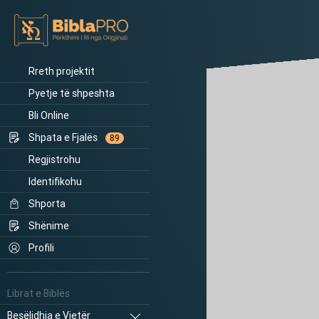
Rreth projektit
Pyetje të shpeshta
Bli Online
Shpata e Fjalës
89
Regjistrohu
Identifikohu
Shporta
Shënime
Profili
Librat e Biblës
Besëlidhja e Vjetër