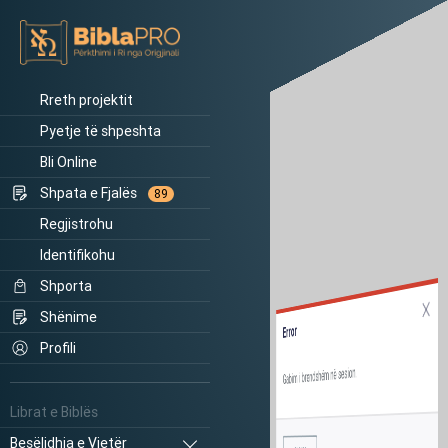
Rreth projektit
Pyetje të shpeshta
Bli Online
Shpata e Fjalës
89
Regjistrohu
Identifikohu
Shporta
Shënime
Error
Profili
Gabim i brendshëm në sesion.
Librat e Biblës
Besëlidhja e Vjetër