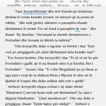
tek
nga
larg,
deri
oborri
i
kryepriftit;
dhe
kur
hyri
brenda,
dhe
Pjetri
rrinte ulur
jashtë
në
oborrin
dhe
προσῆλθεν
αὐτῷ
μία
παιδίσκη
λέγουσα,
καὶ
σὺ
ἦσθα
μετὰ
rrinte
ulur
me
rojat
për
të
parë
fundin.
erdhi pranë
atij
një
shërbëtore
duke thënë
edhe
ti
ishe
me
Tani,
kryepriftërinjtë
dhe
tërë
Sinedri
po
kërkonin
Ἰησοῦ
τοῦ
Γαλιλαίου.
ὁ
δὲ
ἠρνήσατο
ἔμπροσθεν
πάντων
dëshmi
të
rreme
kundër
Jezusit,
në
mënyrë
që
ta
çonin
në
Jezusin
galileasin
ai
por
mohoi
përpara
të gjithëve
λέγων,
οὐκ
οἶδα
τί
λέγεις.
ἐξελθόντα
δὲ
εἰς
τὸν
vdekje,
dhe
nuk
gjetën,
ndonëse
u
paraqitën
shumë
duke thënë
nuk
di
çfarë
thua
kur doli
dhe
te
veta
dhe
πυλῶνα,
dëshmitarë
εἶδεν
të
αὐτὸν
rremë.
ἄλλη
Por
καὶ
në
fund
λέγει
u
τοῖς
paraqitën
ἐκεῖ,
οὗτος
dy
ἦν
μετὰ
porta
pa
atë
tjetër
dhe
thotë
atyre
atje
ky
ishte
me
Unë
thanë:
"Ky
thoshte:
'
mund
ta
shemb
shenjtëroren
e
Ἰησοῦ
τοῦ
Ναζωραίου.
καὶ
πάλιν
ἠρνήσατο
μετὰ
ὅρκου,
ὅτι
Perëndisë
dhe
brenda
tri
ditësh
ta
ndërtoj'".
Jezusin
nazaretasin
dhe
përsëri
mohoi
me
betim
se
οὐκ
οἶδα
τὸν
ἄνθρωπον.
μετὰ
μικρὸν
δὲ
προσελθόντες
në
këmbë
Dhe
kryeprifti,
duke
u
ngritur
,
i
tha:
"Fare
nuk
njoh
njeriun
mbas
pak
dhe
duke ardhur pranë
nuk
për
po
përgjigjesh
çfarë
dëshmojnë
këta
kundër
teje?".
οἱ
ἑστῶτες
εἶπον
τῷ
Πέτρῳ,
ἀληθῶς
καὶ
σὺ
ἐξ
ata
që kishin qëndruar
thanë
Pjetrit
vërtet
edhe
ti
prej
Por
Jezusi
heshtte.
Dhe
kryeprifti
i
tha:
"Po
të
vë
në
be
për
αὐτῶν
εἶ,
καὶ
γὰρ
ἡ
λαλιά
σου
δῆλόν
σε
ποιεῖ.
Perëndinë
e
gjallë,
që
të
na
thuash
nëse
ti
je
Krishti,
Biri
i
atyre
je
edhe
sepse
e folura
jote
të qartë
ty
bën
τότε
ἤρξατο
καταθεματίζειν
καὶ
ὀμνύειν,
ὅτι
οὐκ
e
se
Perëndisë".
Jezusi
i
tha:
"Ti
the!
Megjithatë
po
ju
them
atëherë
filloi
për të mallkuar
dhe
për të bërë be
se
nuk
e
tutje
nga
tani
do
ta
shikoni
Birin
e
Njeriut
të
ulur
në
të
οἶδα
τὸν
ἄνθρωπον!
καὶ
εὐθέως
ἀλέκτωρ
ἐφώνησεν.
καὶ
djathtë
të
Fuqisë
dhe
duke
ardhur
mbi
retë
e
qiellit".
njoh
njeriun
dhe
menjëherë
gjel
këndoi
dhe
ἐμνήσθη
ὁ
Πέτρος
τοῦ
ῥήματος
Ἰησοῦ
εἰρηκότος,
ὅτι
Atëherë,
kryeprifti
shqeu
rrobat
e
tij,
duke
thënë:
kujtoi
Pjetri
thënien
e Jezusit
që kishte thënë
se
për
"Blasfemoi!
Ç'nevojë
kemi
ende
dëshmitarë?
Ja,
tani
e
πρὶν
ἀλέκτορα
φωνῆσαι,
τρὶς
ἀπαρνήσῃ
με;
καὶ
para
gjel
për të kënduar
tri herë
do të mohosh
mua
dhe
dëgjuat
blasfeminë.
Çfarë
mendoni
ju?".
Dhe
ata,
duke
u
ἐξελθὼν
ἔξω,
ἔκλαυσεν
πικρῶς.
përgjigjur,
thanë:
"Është
fajtor
për
vdekje!".
Atëherë
e