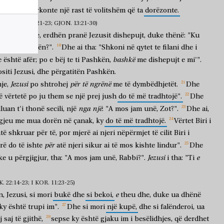
ai
i
çast,
kërkonte
një
rast
të
volitshëm
që
ta
dorëzonte.
K. 22:7-14, 21-23; GJON. 13:21-30)
të
Ndormeve,
erdhën
pranë
Jezusit
dishepujt,
duke
thënë:
"Ku
hash
Pashkën?".
Dhe
ai
tha:
"Shkoni
në
qytet
te
filani
dhe
i
bashkë
e
është
afër;
po
e
bëj
te
ti
Pashkën,
me
dishepujt
e
mi'".
siti
Jezusi,
dhe
përgatitën
Pashkën.
Jezusi
për
të
ngrënë
je,
po
shtrohej
me
të
dymbëdhjetët.
Dhe
ë
vërtetë
po
ju
them
se
një
prej
jush
do
të
më
tradhtojë".
Dhe
nga
një
lluan
t'i
thonë
secili,
një
:
"A
mos
jam
unë,
Zot?".
Dhe
ai,
gjeu
me
mua
dorën
në
çanak,
ky
do
të
më
tradhtojë.
Vërtet
Biri
i
të
shkruar
për
të,
por
mjerë
ai
njeri
nëpërmjet
të
cilit
Biri
i
për
rë
do
të
ishte
atë
njeri
sikur
ai
të
mos
kishte
lindur".
Dhe
Jezusi
e
ke
u
përgjigjur,
tha:
"A
mos
jam
unë,
Rabbi?".
i
tha:
"Ti
22:14-23; I KOR. 11:23-25)
e
n,
Jezusi,
si
mori
bukë
dhe
si
bekoi,
theu
dhe,
duke
ua
dhënë
ky
është
trupi
im".
Dhe
si
mori
një
kupë,
dhe
si
falënderoi,
ua
j
saj
të
gjithë,
sepse
ky
është
gjaku
im
i
besëlidhjes,
që
derdhet