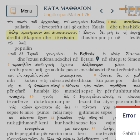
ὅτι
μετὰ
δύο
ἡμέρας
τὸ
Πάσχα
γίνεται,
καὶ
ὁ
Υἱὸς
τοῦ
Ἀνθρώπου
se
mbas
dy
ditësh
Pashka
ndodh
dhe
Biri
i Njeriut
ΚΑΤΑ ΜΑΘΘΑΙΟΝ
σταυρωθῆναι.
Menu
τότε
συνήχθησαν
οἱ
ἀρχιερεῖς
καὶ
ο
Ungjilli sipas Mateut 26
për t'u kryqëzuar
atëherë
u mblodhën
kryepriftërinjtë
dhe
τὴν
αὐλὴν
τοῦ
ἀρχιερέως,
τοῦ
λεγομένου
Καϊάφα,
καὶ
συνεβουλ
pallatin
e kryepriftit
atij
që quhet
Kajafa
dhe
u bashkëk
δόλῳ
κρατήσωσιν
καὶ
ἀποκτείνωσιν;
ἔλεγον
δέ,
μὴ
ἐν
τῇ
ἑορτῇ
dredhi
të kapnin
dhe
të vrisnin
thoshin
por
jo
në
festë
τῷ
λαῷ.
popullin
τοῦ
δὲ
Ἰησοῦ
γενομένου
ἐν
Βηθανίᾳ
ἐν
οἰκίᾳ
Σίμωνο
dhe
Jezusi
ndërsa ndodhej
në
Betani
në
shtëpi
të Simon
προσῆλθεν
αὐτῷ
γυνὴ
ἔχουσα
ἀλάβαστρον
μύρου
erdhi pranë
atij
grua
duke pasur
enë alabastri
të vaji erëmirë
sh
ἐπὶ
τῆς
κεφαλῆς
αὐτοῦ
ἀνακειμένου.
ἰδόντες
δὲ,
οἱ
μα
mbi
kokën
e tij
ndërsa është shtruar
kur panë
por
dis
εἰς
τί
ἡ
ἀπώλεια
αὕτη?
ἐδύνατο
γὰρ
τοῦτο
πραθῆναι
πολ
për
çfarë
humbja
kjo
mundej
sepse
ky
për t'u shitur
sh
πτωχοῖς.
γνοὺς
δὲ,
ὁ
Ἰησοῦς
εἶπεν
αὐτοῖς,
τί
κόπους
të varfërve
duke kuptuar
por
Jezusi
tha
atyre
pse
mundi
γὰρ
καλὸν
ἠργάσατο
εἰς
ἐμέ.
πάντοτε
γὰρ
τοὺς
πτωχοὺς
sepse
të mirë
punoi
ndaj
meje
gjithmonë
sepse
të varfrit
Error
οὐ
πάντοτε
ἔχετε.
βαλοῦσα
γὰρ
αὕτη
τὸ
μύρον
τοῦ
nuk
gjithmonë
keni
kur hodhi
sepse
kjo
vajin erëmirë
kët
ἐνταφιάσαι
με
ἐποίησεν.
ἀμὴν,
λέγω
ὑμῖ
Gabim i
për të përgatitur për varrim
mua
bëri
me të vërtetë
them
ju
εὐαγγέλιον
τοῦτο
ἐν
ὅλῳ
τῷ
κόσμῳ,
λαληθήσεται
καὶ
ὃ
ἐποίησεν