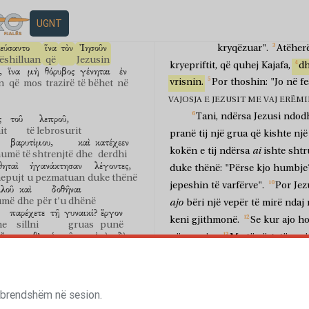
παραδίδοται
εἰς
τὸ
26
do të dorëzohet
për
që
Dhe
ndodhi
,
kur
UGNT
ἱ
πρεσβύτεροι
τοῦ
λαοῦ
εἰς
dini
se
mbas
dy
ditë
pleqtë
e popullit
në
εύσαντο
ἵνα
τὸν
Ἰησοῦν
kryqëzuar".
Atëher
ëshilluan
që
Jezusin
kryepriftit,
që
quhej
Kajafa,
d
,
ἵνα
μὴ
θόρυβος
γένηται
ἐν
vrisnin.
Por
thoshin:
"Jo
në
fe
n
që
mos
trazirë
të bëhet
në
VAJOSJA E JEZUSIT ME VAJ ERËMIRË
Tani,
ndërsa
Jezusi
ndod
ς
τοῦ
λεπροῦ,
it
të lebrosurit
pranë
tij
një
grua
që
kishte
një
βαρυτίμου,
καὶ
κατέχεεν
ai
kokën
e
tij
ndërsa
ishte
shtr
umë të shtrenjtë
dhe
derdhi
θηταὶ
ἠγανάκτησαν
λέγοντες,
duke
thënë:
"Përse
kjo
humbje
hepujt
u pezmatuan
duke thënë
jepeshin
të
varfërve".
Por
Jez
λοῦ
καὶ
δοθῆναι
umë
dhe
për t'u dhënë
ajo
bëri
një
vepër
të
mirë
ndaj
παρέχετε
τῇ
γυναικί?
ἔργον
keni
gjithmonë.
Se
kur
ajo
ho
me
sillni
gruas
punë
ἔχετε
μεθ’
ἑαυτῶν,
ἐμὲ
δὲ
për
varrim.
Me
të
vërtetë
po
keni
me
vetet tuaja
mua
por
për
në
kujtim
të
saj
edhe
çfarë
το
ἐπὶ
τοῦ
σώματός
μου,
πρὸς
τὸ
ë
mbi
trupin
tim
për
JUDA MERR PËRSIPËR TË DORËZOJË 
ν,
ὅπου
ἐὰν
κηρυχθῇ
τὸ
Atëherë,
një
nga
të
dymbë
 brendshëm në sesion.
ve
kudo
të predikohet
αὕτη
εἰς
μνημόσυνον
αὐτῆς.
tha:
"Çfarë
doni
të
më
jepni
që