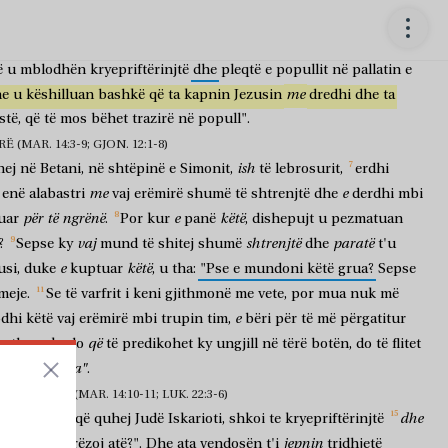
Ju
e
Jezusi
i
mbaroi
të
gjitha
këto
fjalë,
u
tha
dishepujve
të
tij:
"
i
sh
bie
Pashka
dhe
Biri
i
Njeriut
do
të
dorëzohet
për
t'u
ë
u
mblodhën
kryepriftërinjtë
dhe
pleqtë
e
popullit
në
pallatin
e
me
he
u
këshilluan
bashkë
që
ta
kapnin
Jezusin
dredhi
dhe
ta
stë,
që
të
mos
bëhet
trazirë
në
popull".
 (MAR. 14:3-9; GJON. 12:1-8)
ish
hej
në
Betani,
në
shtëpinë
e
Simonit,
të
lebrosurit,
erdhi
me
e
enë
alabastri
vaj
erëmirë
shumë
të
shtrenjtë
dhe
derdhi
mbi
për
të
ngrënë
e
këtë
uar
.
Por
kur
panë
,
dishepujt
u
pezmatuan
vaj
shtrenjtë
paratë
?
Sepse
ky
mund
të
shitej
shumë
dhe
t'u
e
këtë
usi,
duke
kuptuar
,
u
tha:
"Pse
e
mundoni
këtë
grua?
Sepse
meje.
Se
të
varfrit
i
keni
gjithmonë
me
vete,
por
mua
nuk
më
e
dhi
këtë
vaj
erëmirë
mbi
trupin
tim,
bëri
për
të
më
përgatitur
që
ju
them:
kudo
të
predikohet
ky
ungjill
në
tërë
botën,
do
të
flitet
grua"
bëri
kjo
.
JEZUSIN (MAR. 14:10-11; LUK. 22:3-6)
dhe
dhjetët,
ai
që
quhej
Judë
Iskarioti,
shkoi
te
kryepriftërinjtë
jepnin
unë
t'ua
dorëzoj
atë?".
Dhe
ata
vendosën
t'i
tridhjetë