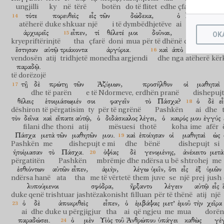
ungjilli
ky
në
tërë
botën
do të flitet
edhe
çfarë
bëri
τότε
πορευθεὶς
εἷς
τῶν
δώδεκα,
ὁ
λεγόμενος
Ἰο
atëherë
duke shkuar
një
i të dymbëdhjetëve
ai
që quhet
J
ἀρχιερεῖς
εἶπεν,
τί
θέλετέ
μοι
δοῦναι,
κἀγὼ
ὑμῖ
OK
kryepriftërinjtë
tha
çfarë
doni
mua
për të dhënë
dhe unë
juv
ἔστησαν
αὐτῷ
τριάκοντα
ἀργύρια.
καὶ
ἀπὸ
τότε,
ἐζ
vendosën
atij
tridhjetë
monedha argjendi
dhe
nga
atëherë
kër
παραδῷ.
të dorëzojë
τῇ
δὲ
πρώτῃ
τῶν
Ἀζύμων,
προσῆλθον
οἱ
μαθηταὶ
dhe
të parën
e të Ndormeve,
erdhën pranë
dishepujt
θέλεις
ἑτοιμάσωμέν
σοι
φαγεῖν
τὸ
Πάσχα?
ὁ
δὲ
ε
dëshiron
të përgatisim
ty
për të ngrënë
Pashkën
ai
dhe
τὸν
δεῖνα
καὶ
εἴπατε
αὐτῷ,
ὁ
διδάσκαλος
λέγει,
ὁ
καιρός
μου
ἐγγύς
filani
dhe
thoni
atij
mësuesi
thotë
koha
ime
afër
Πάσχα
μετὰ
τῶν
μαθητῶν
μου.
καὶ
ἐποίησαν
οἱ
μαθηταὶ
ὡς
Pashkën
me
dishepujt
e mi
dhe
bënë
dishepujt
si
ἡτοίμασαν
τὸ
Πάσχα.
ὀψίας
δὲ
γενομένης,
ἀνέκειτο
μετὰ
përgatitën
Pashkën
mbrëmje
dhe
ndërsa u bë
shtrohej
me
ἐσθιόντων
αὐτῶν
εἶπεν,
ἀμὴν,
λέγω
ὑμῖν,
ὅτι
εἷς
ἐξ
ὑμῶν
ndërsa hanë
ata
tha
me të vërtetë
them
juve
se
një
prej
jush
λυπούμενοι
σφόδρα,
ἤρξαντο
λέγειν
αὐτῷ
εἷς
duke qenë trishtuar
jashtëzakonisht
filluan
për të thënë
atij
një
ὁ
δὲ
ἀποκριθεὶς
εἶπεν,
ὁ
ἐμβάψας
μετ’
ἐμοῦ
τὴν
χεῖρα
ai
dhe
duke u përgjigjur
tha
ai
që ngjeu
me
mua
dorën
παραδώσει.
ὁ
μὲν
Υἱὸς
τοῦ
Ἀνθρώπου
ὑπάγει
καθὼς
γέ