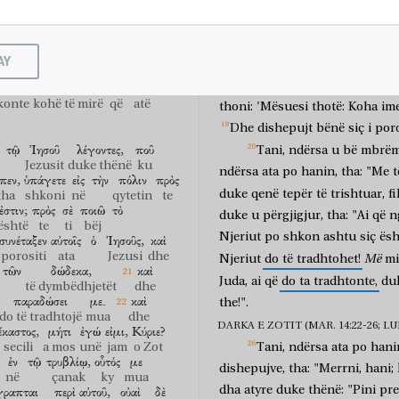
kjo
për
kujtim
të saj
monedha
argjendi.
Dhe
nga
a
ύδας
Ἰσκαριώτης
πρὸς
τοὺς
DARKA E PASHKËS (MAR. 14:12-21; LU
udë
Iskarioti
te
ν
παραδώσω
αὐτόν?
οἱ
δὲ
AY
në
ditë
Tani,
të
parën
të
e
do të dorëzoj
atë
ata
dhe
dëshiron
të
ta
përgatisim
që
të
ήτει
εὐκαιρίαν
ἵνα
αὐτὸν
konte
kohë të mirë
që
atë
thoni:
'Mësuesi
thotë:
Koha
im
Dhe
dishepujt
bënë
siç
i
poro
τῷ
Ἰησοῦ
λέγοντες,
ποῦ
Tani,
ndërsa
u
bë
mbrëm
Jezusit
duke thënë
ku
ndërsa
ata
po
hanin,
tha:
"Me
t
ἶπεν,
ὑπάγετε
εἰς
τὴν
πόλιν
πρὸς
duke
qenë
tepër
të
trishtuar,
fi
tha
shkoni
në
qytetin
te
ἐστιν;
πρὸς
σὲ
ποιῶ
τὸ
duke
u
përgjigjur,
tha:
"Ai
që
n
është
te
ti
bëj
Njeriut
po
shkon
ashtu
siç
ësh
συνέταξεν
αὐτοῖς
ὁ
Ἰησοῦς,
καὶ
porositi
ata
Jezusi
dhe
Më
Njeriut
do
të
tradhtohet!
mi
τῶν
δώδεκα,
καὶ
Juda,
ai
që
do
ta
tradhtonte,
du
të dymbëdhjetët
dhe
παραδώσει
με.
καὶ
the!".
do të tradhtojë
mua
dhe
DARKA E ZOTIT (MAR. 14:22-26; LUK. 
ἕκαστος,
μήτι
ἐγώ
εἰμι,
Κύριε?
secili
a mos
unë
jam
o Zot
Tani,
ndërsa
ata
po
hani
ἐν
τῷ
τρυβλίῳ,
οὗτός
με
dishepujve,
tha:
"Merrni,
hani;
në
çanak
ky
mua
γραπται
περὶ
αὐτοῦ,
οὐαὶ
δὲ
dha
atyre
duke
thënë:
"Pini
pre