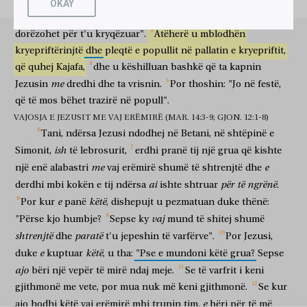
Ju
e
fjalë,
u
tha
dishepujve
të
tij:
"
dini
se
mbas
dy
OKAY
τί
ἡ
ἀπώλεια
αὕτη?
ἐδύνατο
γὰρ
τοῦτο
πραθῆναι
i
ditësh
bie
Pashka
dhe
Biri
i
Njeriut
do
të
çfarë
humbja
kjo
mundej
sepse
ky
për t'u shitur
πολλοῦ
καὶ
δοθῆναι
πτωχοῖς.
γνοὺς
δὲ,
ὁ
dorëzohet
për
t'u
kryqëzuar".
Atëherë
u
mblodhën
shumë
dhe
për t'u dhënë
të varfërve
duke kuptuar
por
kryepriftërinjtë
dhe
pleqtë
e
popullit
në
pallatin
e
kryepriftit,
Ἰησοῦς
εἶπεν
αὐτοῖς,
τί
κόπους
παρέχετε
τῇ
γυναικί?
ἔργον
që
quhej
Kajafa,
dhe
u
këshilluan
bashkë
që
ta
kapnin
Jezusi
tha
atyre
pse
mundime
sillni
gruas
punë
γὰρ
καλὸν
ἠργάσατο
εἰς
ἐμέ.
πάντοτε
γὰρ
τοὺς
me
Jezusin
dredhi
dhe
ta
vrisnin.
Por
thoshin:
"Jo
në
festë,
sepse
të mirë
punoi
ndaj
meje
gjithmonë
sepse
që
të
mos
bëhet
trazirë
në
popull".
πτωχοὺς
ἔχετε
μεθ’
ἑαυτῶν,
ἐμὲ
δὲ
οὐ
πάντοτε
ἔχετε.
të varfrit
keni
me
vetet tuaja
mua
por
nuk
gjithmonë
keni
VAJOSJA E JEZUSIT ME VAJ ERËMIRË (MAR. 14:3-9; GJON. 12:1-8)
βαλοῦσα
γὰρ
αὕτη
τὸ
μύρον
τοῦτο
ἐπὶ
τοῦ
σώματός
Tani,
ndërsa
Jezusi
ndodhej
në
Betani,
në
shtëpinë
e
kur hodhi
sepse
kjo
vajin erëmirë
këtë
mbi
trupin
μου,
πρὸς
τὸ
ἐνταφιάσαι
με
ἐποίησεν.
ish
Simonit,
të
lebrosurit,
erdhi
pranë
tij
një
grua
që
kishte
tim
për
për të përgatitur për varrim
mua
bëri
me
e
një
enë
alabastri
vaj
erëmirë
shumë
të
shtrenjtë
dhe
ἀμὴν,
λέγω
ὑμῖν,
ὅπου
ἐὰν
κηρυχθῇ
τὸ
ai
për
të
ngrënë
derdhi
mbi
kokën
e
tij
ndërsa
ishte
shtruar
.
me të vërtetë
them
juve
kudo
të predikohet
εὐαγγέλιον
τοῦτο
ἐν
ὅλῳ
τῷ
κόσμῳ,
λαληθήσεται
καὶ
ὃ
e
këtë
Por
kur
panë
,
dishepujt
u
pezmatuan
duke
thënë:
ungjilli
ky
në
tërë
botën
do të flitet
edhe
çfarë
ἐποίησεν
αὕτη
εἰς
μνημόσυνον
αὐτῆς.
vaj
"Përse
kjo
humbje?
Sepse
ky
mund
të
shitej
shumë
bëri
kjo
për
kujtim
të saj
shtrenjtë
paratë
dhe
t'u
jepeshin
të
varfërve".
Por
Jezusi,
τότε
πορευθεὶς
εἷς
τῶν
δώδεκα,
ὁ
e
këtë
duke
kuptuar
,
u
tha:
"Pse
e
mundoni
këtë
grua?
Sepse
atëherë
duke shkuar
një
i të dymbëdhjetëve
ai
λεγόμενος
Ἰούδας
Ἰσκαριώτης
πρὸς
τοὺς
ἀρχιερεῖς
εἶπεν,
ajo
bëri
një
vepër
të
mirë
ndaj
meje.
Se
të
varfrit
i
keni
që quhet
Judë
Iskarioti
te
kryepriftërinjtë
tha
gjithmonë
me
vete,
por
mua
nuk
më
keni
gjithmonë.
Se
kur
τί
θέλετέ
μοι
δοῦναι,
κἀγὼ
ὑμῖν
παραδώσω
αὐτόν?
çfarë
doni
mua
për të dhënë
dhe unë
juve
do të dorëzoj
atë
e
ajo
hodhi
këtë
vaj
erëmirë
mbi
trupin
tim,
bëri
për
të
më