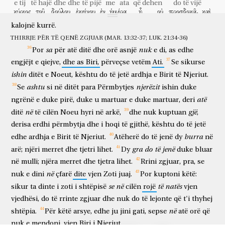
brez
nuk
do
të
kalojë
aspak,
derisa
të
gjitha
këto
të
ndodhin.
e tij
të hajë
dhe
dhe
të pijë
me
ata
që dehen
do të vijë
κύριος
τοῦ
δούλου
ἐκείνου
ἐν
ἡμέρᾳ
ᾗ
οὐ
προσδοκᾷ,
καὶ
Qielli
dhe
toka
do
të
kalojnë,
por
fjalët
e
mia
nuk
do
të
zotëria
i skllavit
atij
në
ditë
të cilën
nuk
pret
dhe
kalojnë
kurrë.
ἐν
ὥρᾳ
ᾗ
οὐ
γινώσκει,
καὶ
διχοτομήσει
αὐτὸν,
καὶ
në
orë
të cilën
nuk
di
dhe
do të ndajë dysh
atë
dhe
THIRRJE PËR TË QENË ZGJUAR (MAR. 13:32-37; LUK. 21:34-36)
τὸ
μέρος
αὐτοῦ
μετὰ
τῶν
ὑποκριτῶν
θήσει;
ἐκεῖ
ἔσται
ὁ
sa
nuk
Por
për
atë
ditë
dhe
orë
asnjë
e
di,
as
edhe
pjesën
e tij
me
hipokritët
do të vërë
atje
do të jetë
κλαυθμὸς
καὶ
ὁ
βρυγμὸς
τῶν
ὀδόντων.
engjëjt
e
qiejve,
dhe
as
Biri,
përveçse
vetëm
Ati.
Se
sikurse
qarja
dhe
kërcëllimi
i dhëmbëve
ishin
ditët
e
Noeut,
kështu
do
të
jetë
ardhja
e
Birit
të
Njeriut.
ashtu
njerëzit
Se
si
në
ditët
para
Përmbytjes
ishin
duke
atë
ngrënë
e
duke
pirë,
duke
u
martuar
e
duke
martuar,
deri
në
gjë
ditë
të
cilën
Noeu
hyri
në
arkë,
dhe
nuk
kuptuan
,
derisa
erdhi
përmbytja
dhe
i
hoqi
të
gjithë,
kështu
do
të
jetë
burra
edhe
ardhja
e
Birit
të
Njeriut.
Atëherë
do
të
jenë
dy
në
gra
do
të
jenë
arë;
njëri
merret
dhe
tjetri
lihet.
Dy
duke
bluar
në
mulli;
njëra
merret
dhe
tjetra
lihet.
Rrini
zgjuar,
pra,
se
në
nuk
e
dini
çfarë
dite
vjen
Zoti
juaj.
Por
kuptoni
këtë:
se
në
të
natës
sikur
ta
dinte
i
zoti
i
shtëpisë
cilën
rojë
vjen
vjedhësi,
do
të
rrinte
zgjuar
dhe
nuk
do
të
lejonte
që
t'i
thyhej
në
shtëpia.
Për
këtë
arsye,
edhe
ju
jini
gati,
sepse
atë
orë
që
nuk
e
mendoni,
vjen
Biri
i
Njeriut.