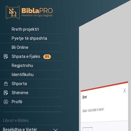
Rreth projektit
Pyetje të shpeshta
Bli Online
Shpata e Fjalës
89
Regjistrohu
Identifikohu
Shporta
Shënime
Error
Profili
Gabim i brendshëm në sesion.
Librat e Biblës
Besëlidhja e Vjetër