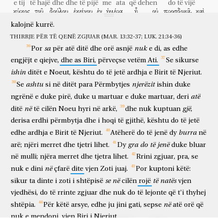
brez
nuk
do
të
kalojë
aspak,
derisa
të
gjitha
këto
të
ndodhin.
e tij
të hajë
dhe
dhe
të pijë
me
ata
që dehen
do të vijë
κύριος
τοῦ
δούλου
ἐκείνου
ἐν
ἡμέρᾳ
ᾗ
οὐ
προσδοκᾷ,
καὶ
Qielli
dhe
toka
do
të
kalojnë,
por
fjalët
e
mia
nuk
do
të
zotëria
i skllavit
atij
në
ditë
të cilën
nuk
pret
dhe
kalojnë
kurrë.
ἐν
ὥρᾳ
ᾗ
οὐ
γινώσκει,
καὶ
διχοτομήσει
αὐτὸν,
καὶ
në
orë
të cilën
nuk
di
dhe
do të ndajë dysh
atë
dhe
THIRRJE PËR TË QENË ZGJUAR (MAR. 13:32-37; LUK. 21:34-36)
τὸ
μέρος
αὐτοῦ
μετὰ
τῶν
ὑποκριτῶν
θήσει;
ἐκεῖ
ἔσται
ὁ
sa
nuk
Por
për
atë
ditë
dhe
orë
asnjë
e
di,
as
edhe
pjesën
e tij
me
hipokritët
do të vërë
atje
do të jetë
κλαυθμὸς
καὶ
ὁ
βρυγμὸς
τῶν
ὀδόντων.
engjëjt
e
qiejve,
dhe
as
Biri,
përveçse
vetëm
Ati.
Se
sikurse
qarja
dhe
kërcëllimi
i dhëmbëve
ishin
ditët
e
Noeut,
kështu
do
të
jetë
ardhja
e
Birit
të
Njeriut.
ashtu
njerëzit
Se
si
në
ditët
para
Përmbytjes
ishin
duke
atë
ngrënë
e
duke
pirë,
duke
u
martuar
e
duke
martuar,
deri
në
gjë
ditë
të
cilën
Noeu
hyri
në
arkë,
dhe
nuk
kuptuan
,
derisa
erdhi
përmbytja
dhe
i
hoqi
të
gjithë,
kështu
do
të
jetë
burra
edhe
ardhja
e
Birit
të
Njeriut.
Atëherë
do
të
jenë
dy
në
gra
do
të
jenë
arë;
njëri
merret
dhe
tjetri
lihet.
Dy
duke
bluar
në
mulli;
njëra
merret
dhe
tjetra
lihet.
Rrini
zgjuar,
pra,
se
në
nuk
e
dini
çfarë
dite
vjen
Zoti
juaj.
Por
kuptoni
këtë:
se
në
të
natës
sikur
ta
dinte
i
zoti
i
shtëpisë
cilën
rojë
vjen
vjedhësi,
do
të
rrinte
zgjuar
dhe
nuk
do
të
lejonte
që
t'i
thyhej
në
shtëpia.
Për
këtë
arsye,
edhe
ju
jini
gati,
sepse
atë
orë
që
nuk
e
mendoni,
vjen
Biri
i
Njeriut.