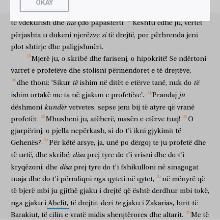
OKAY
dhe
që qëllon me gurë
ata
që janë dërguar
te
ai
sa herë
ἠθέλησα
ἐπισυναγαγεῖν
τὰ
τέκνα
σου,
ὃν
me
duken
të
bukura,
por
përbrenda
janë
të
mbushura
kocka
desha
për të mbledhur bashkë
fëmijët
e tu
të cilën
me
të
vdekurish
dhe
çdo
papastërti.
Kështu
edhe
ju,
vërtet
τρόπον
ὄρνις
ἐπισυνάγει
τὰ
νοσσία
αὐτῆς
ὑπὸ
τὰς
si
përjashta
u
dukeni
njerëzve
të
drejtë,
por
përbrenda
jeni
mënyrë
klloçkë
mbledh bashkë
zogjtë
e saj
nën
πτέρυγας,
καὶ
οὐκ
ἠθελήσατε.
ἰδοὺ,
ἀφίεται
ὑμῖν
ὁ
οἶκος
plot
shtirje
dhe
paligjshmëri.
krahët
dhe
nuk
deshët
ja
lihet
juve
shtëpia
Mjerë
ju,
o
skribë
dhe
farisenj,
o
hipokritë!
Se
ndërtoni
ὑμῶν
ἔρημος!
λέγω
γὰρ
ὑμῖν,
οὐ
μή
με
ἴδητε
ἀπ’
juaj
e shkretë
them
sepse
juve
jo
nuk
mua
të shikoni
nga
varret
e
profetëve
dhe
stolisni
përmendoret
e
të
drejtëve,
ἄρτι
ἕως
ἂν
εἴπητε,
εὐλογημένος
ὁ
ἐρχόμενος
ἐν
ὀνόματι
të
të
dhe
thoni:
'Sikur
ishim
në
ditët
e
etërve
tanë,
nuk
do
tani
derisa
të thoni
bekuar
ai
që vjen
në
emër
Κυρίου!
ju
ishim
ortakë
me
ta
në
gjakun
e
profetëve'.
Prandaj
të Zotit
kundër
dëshmoni
vetvetes,
sepse
jeni
bij
të
atyre
që
vranë
profetët.
Mbusheni
ju,
atëherë,
masën
e
etërve
tuaj!
O
gjarpërinj,
o
pjella
nepërkash,
si
do
t'i
ikni
gjykimit
të
Gehenës?
Për
këtë
arsye,
ja,
unë
po
dërgoj
te
ju
profetë
dhe
disa
të
urtë,
dhe
skribë;
prej
tyre
do
t'i
vrisni
dhe
do
t'i
disa
kryqëzoni;
dhe
prej
tyre
do
t'i
fshikulloni
në
sinagogat
tuaja
dhe
do
t'i
përndiqni
nga
qyteti
në
qytet,
në
mënyrë
që
të
bjerë
mbi
ju
gjithë
gjaku
i
drejtë
që
është
derdhur
mbi
tokë,
te
nga
gjaku
i
Abelit,
të
drejtit,
deri
gjaku
i
Zakarias,
birit
të
Barakiut,
të
cilin
e
vratë
midis
shenjtërores
dhe
altarit.
Me
të