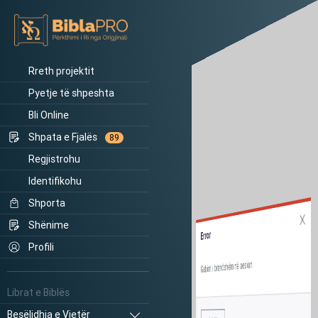
Rreth projektit
Pyetje të shpeshta
Bli Online
Shpata e Fjalës
89
Regjistrohu
Identifikohu
Shporta
Shënime
Error
Profili
Gabim i brendshëm në sesion.
Librat e Biblës
Besëlidhja e Vjetër