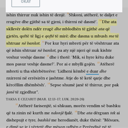
OKAY
i
shkatërroi
ata
vrasës
dhe
qytetin
e
tyre
e
dogji.
Atëherë
u
πολλοὶ
γάρ
εἰσιν
κλητοὶ,
ὀλίγοι
δὲ
ἐκλεκτοί.
thotë
skllevërve
të
vet:
'Vërtet
dasma
është
gati,
por
ata
që
shumë
sepse
janë
të thirrur
pak
por
të zgjedhur
τότε
πορευθέντες,
οἱ
Φαρισαῖοι
συμβούλιον
ἔλαβον
ishin
thirrur
nuk
ishin
të
denjë.
Shkoni,
atëherë,
te
daljet
e
atëherë
kur shkuan
farisenjtë
bashkëvendim
morën
rrugëve
dhe
gjithë
sa
të
gjeni,
i
thirrni
në
dasmë'.
Dhe
ata
ὅπως
αὐτὸν
παγιδεύσωσιν
ἐν
λόγῳ.
καὶ
ἀποστέλλουσιν
αὐτῷ
që
atë
të zinin në kurth
në
fjalë
dhe
dërgojnë
atij
dhe
ata
skllevër
dolën
ndër
rrugë
mblodhën
të
gjithë
që
τοὺς
μαθητὰς
αὐτῶν
μετὰ
τῶν
Ἡρῳδιανῶν
λέγοντας,
Διδάσκαλε,
qoftë
me
gjetën,
qoftë
të
ligj
e
të
mirë;
dhe
dasma
u
mbush
të
dishepujt
e tyre
me
herodianët
duke thënë
o mësues
οἴδαμεν
ὅτι
ἀληθὴς
εἶ,
καὶ
τὴν
ὁδὸν
τοῦ
Θεοῦ
ἐν
në
banket
shtruar
.
Por
kur
hyri
mbreti
për
të
vështruar
ata
dimë
se
i vërtetë
je
dhe
udhën
e Perëndisë
në
në
banket
që
ishin
shtruar
,
pa
aty
një
njeri
që
nuk
kishte
ἀληθείᾳ
διδάσκεις,
καὶ
οὐ
μέλει
σοι
περὶ
οὐδενός,
οὐ
veshur
veshje
dasme
dhe
i
thotë:
'Mik,
si
hyre
këtu
duke
të vërtetë
mëson
dhe
nuk
do të dish
ti
për
asnjë
nuk
γὰρ
βλέπεις
εἰς
πρόσωπον
ἀνθρώπων;
εἰπὲ
οὖν
ἡμῖν,
τί
mos
pasur
veshje
dasme?'.
Por
ai
e
mbylli
gojën.
Atëherë
sepse
sheh
për
fytyrë
të njerëzve
thuaj
pra
neve
çfarë
dhe
mbreti
u
tha
shërbëtorëve:
'Lidheni
këmbë
e
duar
σοι
δοκεῖ?
ἔξεστιν
δοῦναι
κῆνσον
ty
duket
është e lejueshme
për të dhënë
taksë për frymë
nxirreni
në
errësirën
e
jashtme.
Atje
do
të
ketë
qarje
dhe
Καίσαρι
ἢ
οὔ?
γνοὺς
δὲ
ὁ
Ἰησοῦς
τὴν
πονηρίαν
kërcëllim
dhëmbësh'.
Sepse
shumë
janë
të
thirrur,
por
pak
Cezarit
apo
jo
duke njohur
por
Jezusi
ligësinë
αὐτῶν
εἶπεν,
τί
με
πειράζετε,
ὑποκριταί?
ἐπιδείξατέ
μοι
τὸ
janë
të
zgjedhur".
e tyre
tha
pse
mua
sprovoni
o hipokritë
tregoni
mua
TAKSA E CEZARIT (MAR. 12:13-17; LUK. 20:20-26)
νόμισμα
τοῦ
κήνσου.
οἱ
δὲ
προσήνεγκαν
αὐτῷ
Atëherë
farisenjtë,
si
shkuan,
morën
vendim
së
bashku
monedhën
e taksës për frymë
ata
dhe
sollën pranë
atij
δηνάριον.
καὶ
λέγει
αὐτοῖς,
τίνος
ἡ
εἰκὼν
αὕτη
καὶ
ἡ
ndonjë
ata
tek
që
ta
zinin
në
kurth
me
fjalë.
Dhe
dërguan
ai
denar
dhe
thotë
atyre
e kujt
figura
kjo
dhe
bashkë
dishepujt
ἐπιγραφή?
e
tyre,
λέγουσιν,
Καίσαρος.
me
herodianët,
τότε
duke
λέγει
thënë:
αὐτοῖς,
"Mësues,
ἀπόδοτε
mbishkrimi
thonë
të Cezarit
atëherë
thotë
atyre
jepni
e
dimë
se
je
i
vërtetë
dhe
mëson
udhën
e
Perëndisë
në
të