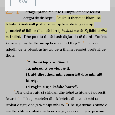
38; GJON. 12:12-19)
OKAY
τὸν
πῶλον,
καὶ
ἐπέθηκαν
ἐπ’
αὐτῶν
τὰ
ἱμάτια,
αὐτῶν
καὶ
21
Dhe
kur
iu
afruan
Jerusalemit
dhe
erdhën
në
kërriçin
dhe
vunë
mbi
ata
rrobat
e tyre
dhe
ἐπεκάθισεν
ἐπάνω
αὐτῶν.
ὁ
δὲ
πλεῖστος
ὄχλος
Betfagë,
pranë
Malit
të
Ullinjve,
atëherë
Jezusi
hipi
sipër
tyre
dhe
shumë e madhe
turma
dërgoi
dy
dishepuj,
duke
u
thënë:
"Shkoni
në
ἔστρωσαν
ἑαυτῶν
τὰ
ἱμάτια
ἐν
τῇ
ὁδῷ;
ἄλλοι
δὲ
ἔκοπτον
fshatin
kundruall
jush
dhe
menjëherë
do
të
gjeni
një
shtruan
e veta
rrobat
në
rrugën
të tjerë
por
prisnin
κλάδους
ἀπὸ
τῶν
δένδρων,
καὶ
ἐστρώννυον
ἐν
τῇ
ὁδῷ.
οἱ
bashkë
dhe
gomaricë
të
lidhur
dhe
një
kërriç
me
të.
Zgjidhini
degë
nga
pemët
dhe
shtronin
në
rrugën
m'i
sillni.
Dhe
po
t'ju
thotë
kush
diçka,
do
të
thoni:
'Zotëria
δὲ
ὄχλοι
οἱ
προάγοντες
αὐτὸν
καὶ
οἱ
ἀκολουθοῦντες
dhe
turmat
ato
që paraprijnë
atë
dhe
ato
që ndjekin
për
ka
nevojë
ta
dhe
menjëherë
do
t'i
kthejë'".
Dhe
kjo
ἔκραζον
λέγοντες,
ὡσαννὰ
τῷ
Υἱῷ
Δαυείδ!
εὐλογημένος
ndodhi
që
të
përmbushej
ajo
që
u
tha
nëpërmjet
profetit,
që
thërrisnin
duke thënë
hosana
Birit
të Davidit
bekuar
ὁ
ἐρχόμενος
ἐν
ὀνόματι
Κυρίου!
ὡσαννὰ
ἐν
τοῖς
ὑψίστοις!
thotë:
ai
që vjen
në
emër
të Zotit
hosana
në
shumë të lartat
"I
thoni
bijës
së
Sionit:
καὶ
εἰσελθόντος
αὐτοῦ
εἰς
Ἱεροσόλυμα,
ἐσείσθη
πᾶσα
ἡ
Ja,
mbreti
yt
po
vjen
ti,
te
dhe
ndërsa hyri
ai
në
Jerusalem
u tund
gjithë
πόλις
λέγουσα,
τίς
ἐστιν
οὗτος?
οἱ
δὲ
ὄχλοι
ἔλεγον,
i
butë
dhe
hipur
mbi
gomaricë
dhe
mbi
një
qyteti
duke thënë
kush
është
ky
dhe
turmat
thoshin
kërriç,
οὗτός
ἐστιν
ὁ
προφήτης
Ἰησοῦς,
ὁ
ἀπὸ
Ναζαρὲθ
τῆς
të
voglin
e
një
kafshe
barre".
ky
është
profeti
Jezus
ai
nga
Nazareti
Γαλιλαίας.
Dhe
dishepujt,
si
shkuan
dhe
bënë
ashtu
siç
i
porositi
i Galilesë
Jezusi,
sollën
gomaricën
dhe
kërriçin,
dhe
vunë
mbi
ta
καὶ
εἰσῆλθεν
Ἰησοῦς
εἰς
τὸ
ἱερόν,
καὶ
ἐξέβαλεν
πάντας
dhe
hyri
Jezusi
në
tempullin
dhe
dëboi
të gjithë
Jezusi
një
rrobat
e
tyre;
dhe
hipi
mbi
to.
Dhe
turmë
shumë
e
τοὺς
πωλοῦντας
καὶ
ἀγοράζοντας
ἐν
τῷ
ἱερῷ,
καὶ
τὰς
madhe
shtroi
rrobat
e
veta
në
rrugë;
ndërsa
të
tjerë
prisnin
ata
që shesin
dhe
që blejnë
në
tempullin
dhe