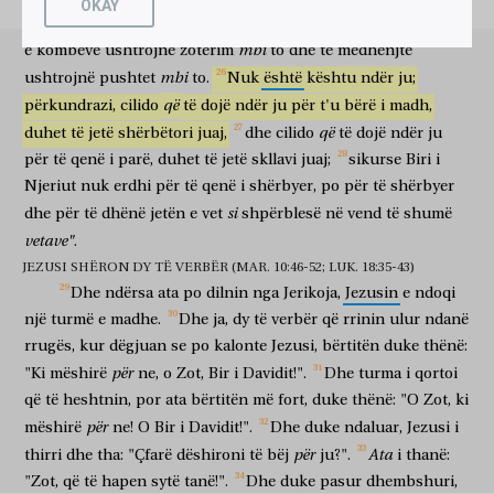
OKAY
πολλῶν.
Ju
vëllezërit.
Por
Jezusi,
si
i
thirri
pranë,
tha:
"
e
dini
se
krerët
të të shumëve
mbi
e
kombeve
ushtrojnë
zotërim
to
dhe
të
mëdhenjtë
καὶ
ἐκπορευομένων
αὐτῶν
ἀπὸ
Ἰερειχὼ,
ἠκολούθησεν
αὐτῷ
dhe
ndërsa dalin
ata
nga
Jeriko
ndoqi
atë
mbi
ushtrojnë
pushtet
to.
Nuk
është
kështu
ndër
ju;
ὄχλος
πολύς.
καὶ
ἰδοὺ,
δύο
τυφλοὶ
καθήμενοι
që
përkundrazi,
cilido
të
dojë
ndër
ju
për
t'u
bërë
i
madh,
turmë
e shumtë
dhe
ja
dy
të verbër
duke ndenjur ulur
παρὰ
τὴν
ὁδόν,
ἀκούσαντες
ὅτι
Ἰησοῦς
παράγει,
ἔκραξαν
që
duhet
të
jetë
shërbëtori
juaj,
dhe
cilido
të
dojë
ndër
ju
ndanë
rrugës
kur dëgjuan
se
Jezusi
kalon
bërtitën
për
të
qenë
i
parë,
duhet
të
jetë
skllavi
juaj;
sikurse
Biri
i
λέγοντες,
ἐλέησον
ἡμᾶς,
Κύριε,
Υἱὸς
Δαυείδ.
ὁ
δὲ
ὄχλος
duke thënë
mëshiro
ne
o Zot
Bir
i Davidit
dhe
turma
Njeriut
nuk
erdhi
për
të
qenë
i
shërbyer,
po
për
të
shërbyer
ἐπετίμησεν
αὐτοῖς,
ἵνα
σιωπήσωσιν.
οἱ
δὲ
μεῖζον
ἔκραξαν
si
dhe
për
të
dhënë
jetën
e
vet
shpërblesë
në
vend
të
shumë
qortoi
ata
që
të heshtin
ata
por
më të madh
bërtitën
λέγοντες,
Κύριε,
ἐλέησον
ἡμᾶς,
Υἱὸς
Δαυείδ.
καὶ
vetave"
.
duke thënë
o Zot
mëshiro
ne
Bir
i Davidit
dhe
JEZUSI SHËRON DY TË VERBËR (MAR. 10:46-52; LUK. 18:35-43)
στὰς,
ὁ
Ἰησοῦς
ἐφώνησεν
αὐτοὺς
καὶ
εἶπεν,
τί
Dhe
ndërsa
ata
po
dilnin
nga
Jerikoja,
Jezusin
e
ndoqi
duke ndaluar
Jezusi
thirri
ata
dhe
tha
çfarë
θέλετε
ποιήσω
ὑμῖν?
λέγουσιν
αὐτῷ,
Κύριε,
ἵνα
ἀνοιγῶσιν
οἱ
një
turmë
e
madhe.
Dhe
ja,
dy
të
verbër
që
rrinin
ulur
ndanë
dëshironi
të bëj
juve
thonë
atij
o Zot
që
të hapen
rrugës,
kur
dëgjuan
se
po
kalonte
Jezusi,
bërtitën
duke
thënë:
ὀφθαλμοὶ
ἡμῶν.
σπλαγχνισθεὶς
δὲ,
ὁ
Ἰησοῦς
për
sytë
tanë
duke pasur dhembshuri
dhe
Jezusi
"Ki
mëshirë
ne,
o
Zot,
Bir
i
Davidit!".
Dhe
turma
i
qortoi
ἥψατο
τῶν
ὀφθαλμῶν
αὐτῶν,
καὶ
εὐθέως
ἀνέβλεψαν
καὶ
që
të
heshtnin,
por
ata
bërtitën
më
fort,
duke
thënë:
"O
Zot,
ki
preku
sytë
e tyre
dhe
menjëherë
rishikuan
dhe
ἠκολούθησαν
për
αὐτῷ.
mëshirë
ne!
O
Bir
i
Davidit!".
Dhe
duke
ndaluar,
Jezusi
i
ndoqën
atë
për
Ata
thirri
dhe
tha:
"Çfarë
dëshironi
të
bëj
ju?".
i
thanë:
"Zot,
që
të
hapen
sytë
tanë!".
Dhe
duke
pasur
dhembshuri,