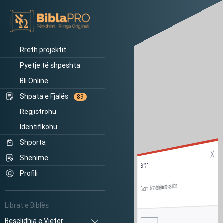
Rreth projektit
Pyetje të shpeshta
Bli Online
Shpata e Fjalës
89
Regjistrohu
Identifikohu
Shporta
Shënime
Error
Profili
Gabim i brendshëm në sesion.
Librat e Biblës
Besëlidhja e Vjetër