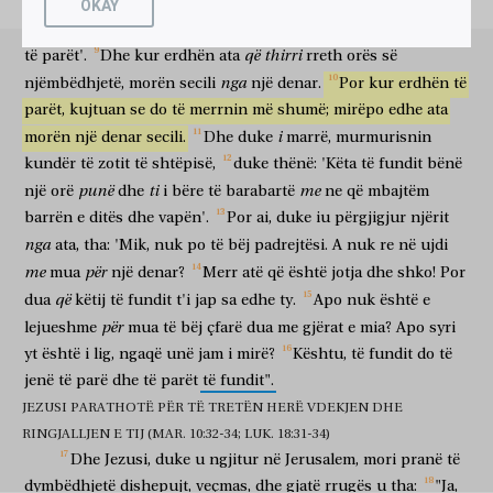
mbrëmje,
zotëria
i
vreshtit
i
tha
kujdestarit
të
tij:
'Thirri
OKAY
ἔξεστίν
μοι,
ὃ
θέλω
ποιῆσαι
ἐν
τοῖς
ἐμοῖς?
e
te
punëtorët
dhe
jepu
pagën,
duke
filluar
nga
të
fundit
deri
është e lejueshme
mua
çfarë
dua
për të bërë
me
të miat
ἢ
ὁ
ὀφθαλμός
σου
πονηρός
ἐστιν,
ὅτι
ἐγὼ
ἀγαθός
εἰμι?
që
thirri
të
parët'.
Dhe
kur
erdhën
ata
rreth
orës
së
apo
syri
yt
i lig
është
sepse
unë
i mirë
jam
nga
njëmbëdhjetë,
morën
secili
një
denar.
Por
kur
erdhën
të
οὕτως
ἔσονται
οἱ
ἔσχατοι
πρῶτοι,
καὶ
οἱ
πρῶτοι
kështu
do të jenë
të fundit
të parë
dhe
të parët
parët,
kujtuan
se
do
të
merrnin
më
shumë;
mirëpo
edhe
ata
ἔσχατοι.
i
morën
një
denar
secili.
Dhe
duke
marrë,
murmurisnin
të fundit
kundër
καὶ
të
ἀναβαίνων
zotit
të
shtëpisë,
ὁ
Ἰησοῦς
duke
εἰς
thënë:
Ἱεροσόλυμα,
'Këta
të
fundit
παρέλαβεν
bënë
dhe
duke u ngjitur
Jezusi
në
Jerusalem
mori pranë
punë
ti
me
një
orë
dhe
i
bëre
të
barabartë
ne
që
mbajtëm
τοὺς
δώδεκα
μαθητὰς
κατ’
ἰδίαν,
καὶ
ἐν
τῇ
ὁδῷ
barrën
e
ditës
dhe
vapën'.
Por
ai,
duke
iu
përgjigjur
njërit
të dymbëdhjetë
dishepujt
më
vete
dhe
në
rrugën
εἶπεν
αὐτοῖς,
ἰδοὺ,
ἀναβαίνομεν
εἰς
Ἱεροσόλυμα,
καὶ
ὁ
Υἱὸς
nga
ata,
tha:
'Mik,
nuk
po
të
bëj
padrejtësi.
A
nuk
re
në
ujdi
tha
atyre
ja
ngjitemi
në
Jerusalem
dhe
Biri
me
për
mua
një
denar?
Merr
atë
që
është
jotja
dhe
shko!
Por
τοῦ
Ἀνθρώπου
παραδοθήσεται
τοῖς
ἀρχιερεῦσιν
καὶ
i Njeriut
do të dorëzohet
kryepriftërinjve
dhe
që
dua
këtij
të
fundit
t'i
jap
sa
edhe
ty.
Apo
nuk
është
e
γραμματεῦσιν,
καὶ
κατακρινοῦσιν
αὐτὸν
θανάτῳ,
καὶ
për
lejueshme
mua
të
bëj
çfarë
dua
me
gjërat
e
mia?
Apo
syri
skribëve
dhe
do të dënojnë
atë
vdekje
dhe
παραδώσουσιν
αὐτὸν
τοῖς
ἔθνεσιν,
εἰς
τὸ
ἐμπαῖξαι,
καὶ
yt
është
i
lig,
ngaqë
unë
jam
i
mirë?
Kështu,
të
fundit
do
të
do të dorëzojnë
atë
kombeve
për
për të tallur
dhe
jenë
të
parë
dhe
të
parët
të
fundit".
μαστιγῶσαι,
καὶ
σταυρῶσαι;
καὶ
τῇ
τρίτῃ
ἡμέρᾳ
JEZUSI PARATHOTË PËR TË TRETËN HERË VDEKJEN DHE
për të fshikulluar
dhe
për të kryqëzuar
dhe
të tretën
ditë
ἀναστήσεται.
RINGJALLJEN E TIJ (MAR. 10:32-34; LUK. 18:31-34)
do të ringjallet
Dhe
Jezusi,
duke
u
ngjitur
në
Jerusalem,
mori
pranë
të
τότε
προσῆλθεν
αὐτῷ
ἡ
μήτηρ
τῶν
υἱῶν
Ζεβεδαίου
atëherë
erdhi pranë
atij
nëna
e bijve
të Zebedeut
dymbëdhjetë
dishepujt,
veçmas,
dhe
gjatë
rrugës
u
tha:
"Ja,