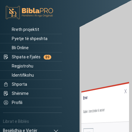
Rreth projektit
Pyetje të shpeshta
Bli Online
Shpata e Fjalës
89
Regjistrohu
Identifikohu
Shporta
Shënime
Error
Profili
Gabim i brendshëm në sesion.
Librat e Biblës
Besëlidhja e Vjetër