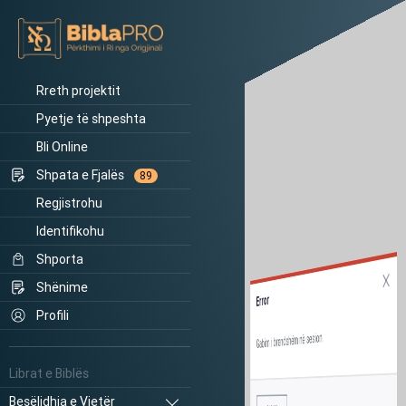
Rreth projektit
Pyetje të shpeshta
Bli Online
Shpata e Fjalës
89
Regjistrohu
Identifikohu
Shporta
Shënime
Error
Profili
Gabim i brendshëm në sesion.
Librat e Biblës
Besëlidhja e Vjetër