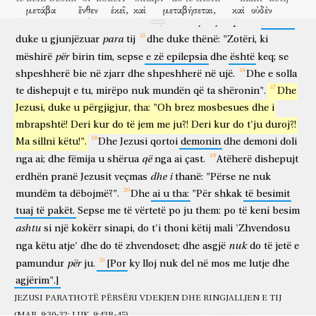
43A)
μετάβα
ἔνθεν
ἐκεῖ,
καὶ
μεταβήσεται,
καὶ
οὐδὲν
Dhe
kur
erdhën
te
turma,
erdhi
një
njeri
pranë
Jezusit
zhvendosu
nga këtu
atje
dhe
do të zhvendoset
dhe
asgjë
ἀδυνατήσει
ὑμῖν.
[Τοῦτο
δὲ
τὸ
γένος
οὐκ
para
duke
u
gjunjëzuar
tij
dhe
duke
thënë:
"Zotëri,
ki
do të jetë e pamundur
juve
ky
por
lloj
nuk
ἐκπορεύεται
për
εἰ
μὴ
ἐν
προσευχῇ
καὶ
νηστείᾳ.]
mëshirë
birin
tim,
sepse
e
zë
epilepsia
dhe
është
keq;
se
del
në
mos
me
lutje
dhe
agjërim
shpeshherë
bie
në
zjarr
dhe
shpeshherë
në
ujë.
Dhe
e
solla
συστρεφομένων
δὲ
αὐτῶν
ἐν
τῇ
Γαλιλαίᾳ,
εἶπεν
αὐτοῖς
te
dishepujt
e
tu,
mirëpo
nuk
mundën
që
ta
shëronin".
Dhe
ndërsa mblidhen
dhe
ata
në
Galilenë
tha
atyre
ὁ
Ἰησοῦς,
μέλλει
ὁ
Υἱὸς
τοῦ
Ἀνθρώπου
παραδίδοσθαι
εἰς
Jezusi,
duke
u
përgjigjur,
tha:
"Oh
brez
mosbesues
dhe
i
Jezusi
është gati
Biri
i Njeriut
për t'u dorëzuar
në
mbrapshtë!
Deri
kur
do
të
jem
me
ju?!
Deri
kur
do
t'ju
duroj?!
χεῖρας
ἀνθρώπων,
καὶ
ἀποκτενοῦσιν
αὐτόν;
καὶ
τῇ
τρίτῃ
Ma
sillni
këtu!".
Dhe
Jezusi
qortoi
demonin
dhe
demoni
doli
duar
të njerëzve
dhe
do të vrasin
atë
dhe
të tretën
ἡμέρᾳ
ἐγερθήσεται.
καὶ
ἐλυπήθησαν
σφόδρα.
që
nga
ai;
dhe
fëmija
u
shërua
nga
ai
çast.
Atëherë
dishepujt
ditë
do të ngjallet
dhe
u trishtuan
jashtëzakonisht
dhe
i
erdhën
pranë
Jezusit
veçmas
thanë:
"Përse
ne
nuk
ἐλθόντων
δὲ
αὐτῶν
εἰς
Καφαρναοὺμ,
προσῆλθον
οἱ
kur erdhën
dhe
ata
në
Kafarnaum
erdhën pranë
ata
mundëm
ta
dëbojmë?".
Dhe
ai
u
tha:
"Për
shkak
të
besimit
τὰ
δίδραχμα
λαμβάνοντες
τῷ
Πέτρῳ
καὶ
εἶπον,
ὁ
διδάσκαλος
tuaj
të
pakët.
Sepse
me
të
vërtetë
po
ju
them:
po
të
keni
besim
dydrahmat
që marrin
Pjetrit
dhe
thanë
mësuesi
ὑμῶν
οὐ
τελεῖ
τὰ
δίδραχμα?
λέγει,
ναί.
καὶ
εἰσελθόντα
εἰς
ashtu
si
një
kokërr
sinapi,
do
t'i
thoni
këtij
mali
'Zhvendosu
juaj
nuk
paguan
dydrahmat
thotë
po
dhe
kur hyri
në
nuk
nga
këtu
atje'
dhe
do
të
zhvendoset;
dhe
asgjë
do
të
jetë
e
τὴν
οἰκίαν,
προέφθασεν
αὐτὸν
ὁ
Ἰησοῦς
λέγων,
τί
σοι
për
shtëpinë
parapriu
atë
Jezusi
duke thënë
çfarë
ty
pamundur
ju.
[Por
ky
lloj
nuk
del
në
mos
me
lutje
dhe
δοκεῖ,
Σίμων?
οἱ
βασιλεῖς
τῆς
γῆς,
ἀπὸ
τίνων
λαμβάνουσιν
agjërim".]
duket
o Simon
mbretërit
e tokës
nga
cilët
marrin
τέλη
ἢ
κῆνσον?
ἀπὸ
τῶν
υἱῶν
αὐτῶν
ἢ
ἀπὸ
τῶν
JEZUSI PARATHOTË PËRSËRI VDEKJEN DHE RINGJALLJEN E TIJ
tagra
apo
taksë për frymë
nga
bijtë
e tyre
apo
nga
(MAR. 9:30-32; LUK. 9:43B-45)