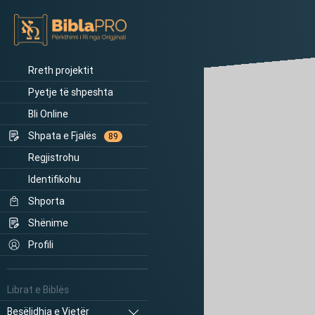
Rreth projektit
Pyetje të shpeshta
Bli Online
Shpata e Fjalës
89
Regjistrohu
Identifikohu
Shporta
Shënime
Profili
Librat e Biblës
Besëlidhja e Vjetër