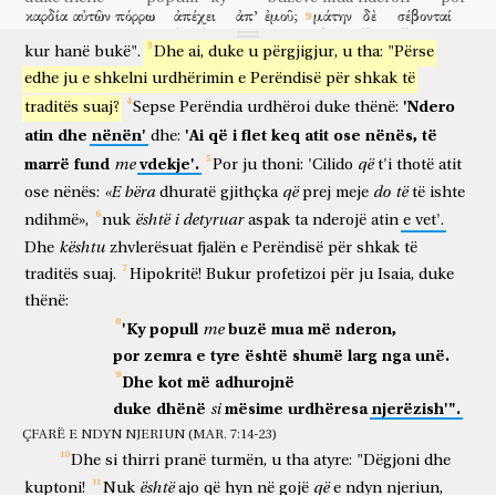
καρδία
αὐτῶν
πόρρω
ἀπέχει
ἀπ’
ἐμοῦ;
μάτην
δὲ
σέβονταί
shkelin
traditën
e
pleqve?
Sepse
nuk
i
lajnë
duart
zemra
e tyre
tej
është larg
nga
unë
kot
dhe
adhurojnë
με,
διδάσκοντες
διδασκαλίας
ἐντάλματα
ἀνθρώπων.
kur
hanë
bukë".
Dhe
ai,
duke
u
përgjigjur,
u
tha:
"Përse
mua
duke mësuar
mësime
urdhëresa
njerëzish
edhe
ju
e
shkelni
urdhërimin
e
Perëndisë
për
shkak
të
καὶ
προσκαλεσάμενος
τὸν
ὄχλον,
εἶπεν
αὐτοῖς,
ἀκούετε
καὶ
'Ndero
traditës
suaj?
Sepse
Perëndia
urdhëroi
duke
thënë:
dhe
kur thirri pranë
turmën
tha
atyre
dëgjoni
dhe
συνίετε!
οὐ
τὸ
εἰσερχόμενον
εἰς
τὸ
στόμα
κοινοῖ
τὸν
atin
dhe
nënën'
'Ai
që
i
flet
keq
atit
ose
nënës,
të
dhe:
kuptoni
nuk
ajo
që hyn
në
gojën
ndyn
marrë
fund
vdekje'.
me
që
ἄνθρωπον,
ἀλλὰ
τὸ
ἐκπορευόμενον
Por
ju
ἐκ
thoni:
τοῦ
'Cilido
στόματος,
τοῦτο
t'i
thotë
κοινοῖ
atit
njeriun
por
ajo
që del
prej
gojës
kjo
ndyn
«E
bëra
që
do
të
ose
nënës:
dhuratë
gjithçka
prej
meje
të
ishte
τὸν
ἄνθρωπον.
τότε
προσελθόντες
οἱ
μαθηταὶ
është
i
detyruar
ndihmë»,
nuk
aspak
ta
nderojë
atin
e
vet'.
njeriun
atëherë
duke ardhur pranë
dishepujt
εἶπον
αὐτῷ,
οἶδας
ὅτι
οἱ
Φαρισαῖοι
ἀκούσαντες
τὸν
λόγον
kështu
Dhe
zhvlerësuat
fjalën
e
Perëndisë
për
shkak
të
thanë
atij
di
se
farisenjtë
kur dëgjuan
fjalën
traditës
suaj.
Hipokritë!
Bukur
profetizoi
për
ju
Isaia,
duke
ἐσκανδαλίσθησαν?
ὁ
δὲ
ἀποκριθεὶς
εἶπεν,
πᾶσα
φυτεία
u shkandulluan
ai
por
duke u përgjigjur
tha
çdo
fidan
thënë:
ἣν
οὐκ
ἐφύτευσεν
ὁ
Πατήρ
μου
ὁ
οὐράνιος
ἐκριζωθήσεται.
'Ky
popull
buzë
mua
më
nderon,
me
të cilin
nuk
mbolli
Ati
im
qiellori
do të çrrënjoset
ἄφετε
αὐτούς;
por
zemra
ὁδηγοί
e
tyre
εἰσιν
është
τυφλοί
shumë
τυφλὸς,
larg
δὲ
nga
τυφλὸν
unë.
lini
ata
udhëheqës
janë
të verbër
i verbër
dhe
të verbër
Dhe
kot
më
adhurojnë
ἐὰν
ὁδηγῇ,
ἀμφότεροι
εἰς
βόθυνον
πεσοῦνται.
duke
dhënë
mësime
urdhëresa
njerëzish'".
si
po
të udhëheqë
të dy
në
gropë
do të bien
ἀποκριθεὶς
δὲ
ὁ
Πέτρος
εἶπεν
αὐτῷ,
φράσον
ἡμῖν
ÇFARË E NDYN NJERIUN (MAR. 7:14-23)
duke u përgjigjur
dhe
Pjetri
tha
atij
shpjego
neve
Dhe
si
thirri
pranë
turmën,
u
tha
atyre:
"Dëgjoni
dhe
τὴν
παραβολήν.
ὁ
δὲ
εἶπεν,
ἀκμὴν
καὶ
ὑμεῖς
është
që
shëmbëlltyrën
ai
dhe
tha
ende
edhe
ju
kuptoni!
Nuk
ajo
që
hyn
në
gojë
e
ndyn
njeriun,