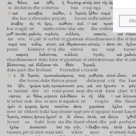
ὡς
θέλεις.
καὶ
ἰάθη
ἡ
θυγάτηρ
αὐτῆς
ἀπὸ
τῆς
ὥρας
ἐκείνης.
si
dëshiron
dhe
u shërua
bija
e saj
nga
ora
ajo
καὶ
μεταβὰς
ἐκεῖθεν,
ὁ
Ἰησοῦς
ἦλθεν
παρὰ
τὴν
θάλασσα
dhe
kur u zhvendos
prej aty
Jezusi
erdhi
ndanë
detit
OK
ἀναβὰς
εἰς
τὸ
ὄρος,
ἐκάθητο
ἐκεῖ.
καὶ
προσῆλθον
αὐτῷ
kur u ngjit
në
malin
rrinte ulur
atje
dhe
erdhën pranë
atij
μεθ’
ἑαυτῶν
χωλούς,
τυφλούς,
κυλλούς,
κωφούς,
καὶ
ἑτέρου
me
vete
të çalë
të verbër
të gjymtuar
shurdhmemecë
dhe
të tje
παρὰ
τοὺς
πόδας
αὐτοῦ,
καὶ
ἐθεράπευσεν
αὐτούς;
ὥστε
τὸν
ὄχλον
pranë
këmbëve
të tij
dhe
shëroi
ata
saqë
turmë
κωφοὺς
λαλοῦντας,
κυλλοὺς
ὑγιεῖς,
καὶ
χωλοὺ
shurdhmemecë
duke folur
të gjymtuar
të shëndetësuar
dhe
të çal
βλέποντας;
καὶ
ἐδόξασαν
τὸν
Θεὸν
Ἰσραήλ.
duke parë
dhe
lëvduan
Perëndinë
e Izraelit
ὁ
δὲ
Ἰησοῦς
προσκαλεσάμενος
τοὺς
μαθητὰς
αὐτοῦ
εἶπεν,
σ
dhe
Jezusi
duke thirrur pranë
dishepujt
e tij
tha
kam
ὅτι
ἤδη
ἡμέραι
τρεῖς
προσμένουσίν
μοι,
καὶ
οὐκ
ἔχουσιν
τι
φάγ
se
tashmë
ditë
tri
rrinë pranë
meje
dhe
nuk
kanë
çfarë
të 
νήστεις
οὐ
θέλω,
μήποτε
ἐκλυθῶσιν
ἐν
τῇ
ὁδῷ.
καὶ
λέγουσ
të uritur
nuk
dua
se mos
të mpaken
në
rrugën
dhe
thon
ἡμῖν
ἐν
ἐρημίᾳ,
ἄρτοι
τοσοῦτοι
ὥστε
χορτάσαι
ὄχλον
τοσ
neve
në
shkreti
bukë
kaq shumë
saqë
për të ngopur
turmë
kaq t
Ἰησοῦς,
πόσους
ἄρτους
ἔχετε?
οἱ
δὲ
εἶπον,
ἑπτά,
καὶ
ὀλίγα
ἰχθύδ
Jezusi
sa
bukë
keni
ata
dhe
thanë
shtatë
dhe
pak
peshq të
ὄχλῳ
ἀναπεσεῖν
ἐπὶ
τὴν
γῆν,
ἔλαβεν
τοὺς
ἑπτὰ
ἄρτο
turmën
për të zënë vend
mbi
tokën
mori
të shtatë
buk