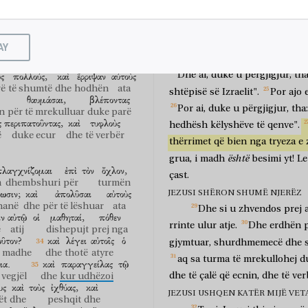
Dhe
si
doli
prej
andej,
Je
dh
kananease
nga
ata
kufij
doli
ν
τῆς
Γαλιλαίας;
καὶ
Bija
ime
është
demonizuar
keqa
të Galilesë
dhe
AY
ὄχλοι
πολλοὶ,
ἔχοντες
Jezusit
dishepujt
e
tij,
e
lutnin
turma
të shumta
duke pasur
ς
πολλούς,
καὶ
ἔρριψαν
αὐτοὺς
Dhe
ai,
duke
u
përgjigjur,
tha
rë
të shumtë
dhe
hodhën
ata
shtëpisë
së
Izraelit".
Por
ajo
θαυμάσαι,
βλέποντας
Por
ai,
duke
u
përgjigjur,
tha:
n
për të mrekulluar
duke parë
ς
περιπατοῦντας,
καὶ
τυφλοὺς
hedhësh
këlyshëve
të
qenve".
ë
duke ecur
dhe
të verbër
thërrimet
që
bien
nga
tryeza
e
është
grua,
i
madh
besimi
yt!
Le
πλαγχνίζομαι
ἐπὶ
τὸν
ὄχλον,
çast.
 dhembshuri
për
turmën
ωσιν;
καὶ
ἀπολῦσαι
αὐτοὺς
JEZUSI SHËRON SHUMË NJERËZ
hanë
dhe
për të lëshuar
ata
Dhe
si
u
zhvendos
prej
ιν
αὐτῷ
οἱ
μαθηταί,
πόθεν
rrinte
ulur
atje.
Dhe
erdhën
ë
atij
dishepujt
prej nga
οῦτον?
καὶ
λέγει
αὐτοῖς
ὁ
gjymtuar,
shurdhmemecë
dhe
ë madhe
dhe
thotë
atyre
aq
sa
turma
të
mrekullohej
d
ια.
καὶ
παραγγείλας
τῷ
dhe
të
çalë
që
ecnin,
dhe
të
ver
 vegjël
dhe
kur udhëzoi
υς
καὶ
τοὺς
ἰχθύας,
καὶ
JEZUSI USHQEN KATËR MIJË VETA 
ët
dhe
peshqit
dhe