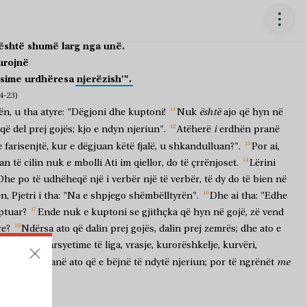
ër
ju
Isaia,
duke
thënë:
zë
mua
më
nderon,
është
shumë
larg
nga
unë.
urojnë
sime
urdhëresa
njerëzish'".
-23)
është
ën,
u
tha
atyre:
"Dëgjoni
dhe
kuptoni!
Nuk
ajo
që
hyn
në
i
që
del
prej
gojës;
kjo
e
ndyn
njeriun".
Atëherë
erdhën
pranë
e
farisenjtë,
kur
e
dëgjuan
këtë
fjalë,
u
shkandulluan?".
Por
ai,
dan
të
cilin
nuk
e
mbolli
Ati
im
qiellor,
do
të
çrrënjoset.
Lërini
Dhe
po
të
udhëheqë
një
i
verbër
një
të
verbër,
të
dy
do
të
bien
në
ën,
Pjetri
i
tha:
"Na
e
shpjego
shëmbëlltyrën".
Dhe
ai
tha:
"Edhe
ptuar?
Ende
nuk
e
kuptoni
se
gjithçka
që
hyn
në
gojë,
zë
vend
re?
Ndërsa
ato
që
dalin
prej
gojës,
dalin
prej
zemrës;
dhe
ato
e
emrës
dalin
arsyetime
të
liga,
vrasje,
kurorëshkelje,
kurvëri,
me
emi.
Këto
janë
ato
që
e
bëjnë
të
ndytë
njeriun;
por
të
ngrënët
iun".
 7:24-30)