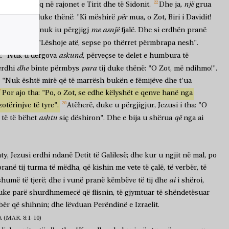
një
zusi
u
tërhoq
në
rajonet
e
Tirit
dhe
të
Sidonit.
Dhe
ja,
grua
e
për
thërriste
duke
thënë:
"Ki
mëshirë
mua,
o
Zot,
Biri
i
Davidit!
me
asnjë
s".
Por
ai
nuk
iu
përgjigj
fjalë.
Dhe
si
erdhën
pranë
duke
thënë:
"Lëshoje
atë,
sepse
po
thërret
përmbrapa
nesh".
askund
:
"Nuk
u
dërgova
,
përveçse
te
delet
e
humbura
të
dhe
para
erdhi
binte
përmbys
tij
duke
thënë:
"O
Zot,
më
ndihmo!".
"Nuk
është
mirë
që
të
marrësh
bukën
e
fëmijëve
dhe
t'ua
Por
ajo
tha:
"Po,
o
Zot,
se
edhe
këlyshët
e
qenve
hanë
nga
zotërinjve
të
tyre".
Atëherë,
duke
u
përgjigjur,
Jezusi
i
tha:
"O
ashtu
që
të
të
bëhet
siç
dëshiron".
Dhe
e
bija
u
shërua
nga
ai
aty,
Jezusi
erdhi
ndanë
Detit
të
Galilesë;
dhe
kur
u
ngjit
në
mal,
po
pranë
tij
turma
të
mëdha,
që
kishin
me
vete
të
çalë,
të
verbër,
të
ai
shumë
të
tjerë;
dhe
i
vunë
pranë
këmbëve
të
tij
dhe
i
shëroi,
uke
parë
shurdhmemecë
që
flisnin,
të
gjymtuar
të
shëndetësuar
bër
që
shihnin;
dhe
lëvduan
Perëndinë
e
Izraelit.
(MAR. 8:1-10)