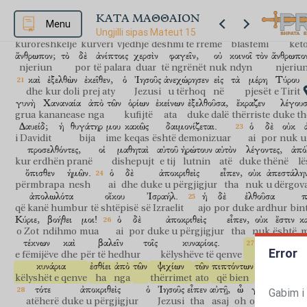
κἀκεῖνα
κοινοῖ
τὸν
ἄνθρωπον.
ἐκ
γὰρ
τῆς
καρδίας
ἐξέρχονται
διαλ
ΚΑΤΑ ΜΑΘΘΑΙΟΝ
dhe ato
ndyn
njeriun
prej
sepse
zemrës
dalin
ars
Menu
μοιχεῖαι,
πορνεῖαι,
Ungjilli sipas Mateut 15
κλοπαί,
ψευδομαρτυρίαι,
βλασφημίαι.
ταῦτ
kurorëshkelje
kurvëri
vjedhje
dëshmi të rreme
blasfemi
kët
ἄνθρωπον;
τὸ
δὲ
ἀνίπτοις
χερσὶν
φαγεῖν,
οὐ
κοινοῖ
τὸν
ἄνθρωπο
njeriun
por
të palara
duar
të ngrënët
nuk
ndyn
njeriu
καὶ
ἐξελθὼν
ἐκεῖθεν,
ὁ
Ἰησοῦς
ἀνεχώρησεν
εἰς
τὰ
μέρη
Τύρου
dhe
kur doli
prej aty
Jezusi
u tërhoq
në
pjesët
e Tirit
γυνὴ
Χαναναία
ἀπὸ
τῶν
ὁρίων
ἐκείνων
ἐξελθοῦσα,
ἔκραζεν
λέγουσ
grua
kananease
nga
kufijtë
ata
duke dalë
thërriste
duke t
Δαυείδ;
ἡ
θυγάτηρ
μου
κακῶς
δαιμονίζεται.
ὁ
δὲ
οὐκ
i Davidit
bija
ime
keqas
është demonizuar
ai
por
nuk
u
προσελθόντες,
οἱ
μαθηταὶ
αὐτοῦ
ἠρώτουν
αὐτὸν
λέγοντες,
ἀπό
kur erdhën pranë
dishepujt
e tij
lutnin
atë
duke thënë
l
ὄπισθεν
ἡμῶν.
ὁ
δὲ
ἀποκριθεὶς
εἶπεν,
οὐκ
ἀπεστάλη
përmbrapa
nesh
ai
dhe
duke u përgjigjur
tha
nuk
u dërgov
ἀπολωλότα
οἴκου
Ἰσραήλ.
ἡ
δὲ
ἐλθοῦσα
π
që kanë humbur
të shtëpisë
së Izraelit
ajo
por
duke ardhur
bin
Κύριε,
βοήθει
μοι!
ὁ
δὲ
ἀποκριθεὶς
εἶπεν,
οὐκ
ἔστιν
κ
o Zot
ndihmo
mua
ai
por
duke u përgjigjur
tha
nuk
është
m
τέκνων
καὶ
βαλεῖν
τοῖς
κυναρίοις.
ἡ
δὲ
εἶπε
Error
e fëmijëve
dhe
për të hedhur
këlyshëve të qenve
ajo
por
th
κυνάρια
ἐσθίει
ἀπὸ
τῶν
ψιχίων
τῶν
πιπτόντων
ἀπὸ
τῆς
τρα
këlyshët e qenve
ha
nga
thërrimet
ato
që bien
nga
tr
τότε
ἀποκριθεὶς
ὁ
Ἰησοῦς
εἶπεν
αὐτῇ,
ὦ
γύναι,
μεγάλ
Gabim i
atëherë
duke u përgjigjur
Jezusi
tha
asaj
oh
o grua
i mad