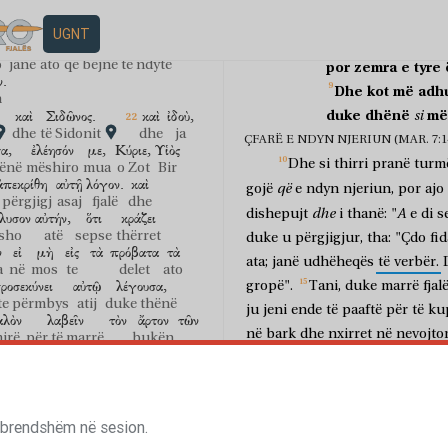
ογισμοὶ
πονηροί,
φόνοι,
Hipokritë!
Bukur
profetizoi
p
yetime
të liga
vrasje
UGNT
'Ky
popull
bu
me
ά
ἐστιν
τὰ
κοινοῦντα
τὸν
o
janë
ato
që bëjnë të ndytë
por
zemra
e
tyre
ν.
Dhe
kot
më
adh
n
duke
dhënë
më
καὶ
Σιδῶνος.
καὶ
ἰδοὺ,
si
dhe
të Sidonit
dhe
ja
ÇFARË E NDYN NJERIUN (MAR. 7:14
α,
ἐλέησόν
με,
Κύριε,
Υἱὸς
Dhe
si
thirri
pranë
turm
hënë
mëshiro
mua
o Zot
Bir
ἀπεκρίθη
αὐτῇ
λόγον.
καὶ
që
gojë
e
ndyn
njeriun,
por
ajo
 përgjigj
asaj
fjalë
dhe
dhe
A
dishepujt
i
thanë:
"
e
di
s
λυσον
αὐτήν,
ὅτι
κράζει
ësho
atë
sepse
thërret
duke
u
përgjigjur,
tha:
"Çdo
fi
ν
εἰ
μὴ
εἰς
τὰ
πρόβατα
τὰ
ata;
janë
udhëheqës
të
verbër.
a
në
mos
te
delet
ato
ροσεκύνει
αὐτῷ
λέγουσα,
gropë".
Tani,
duke
marrë
fjal
te përmbys
atij
duke thënë
ju
jeni
ende
të
paaftë
për
të
ku
αλὸν
λαβεῖν
τὸν
ἄρτον
τῶν
në
bark
dhe
nxirret
në
nevojto
irë
për të marrë
bukën
ν,
ναί,
Κύριε,
καὶ
γὰρ
τὰ
ndyjnë
njeriun.
Sepse
prej
z
a
po
o Zot
edhe
sepse
vjedhje,
dëshmi
të
rreme,
blasf
πέζης
τῶν
κυρίων
αὐτῶν.
yeza
e zotërinjve
të tyre
duar
të
palara
nuk
e
ndyn
njer
η
σου
ἡ
πίστις;
γενηθήτω
σοι
 brendshëm në sesion.
BESIMI I GRUAS KANANEASE (MAR.
h
yt
besimi
të bëhet
ty