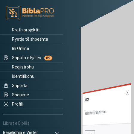
Rreth projektit
Pyetje të shpeshta
Bli Online
Shpata e Fjalës
89
Regjistrohu
Identifikohu
Shporta
Shënime
Error
Profili
Gabim i brendshëm në sesion.
Librat e Biblës
Besëlidhja e Vjetër