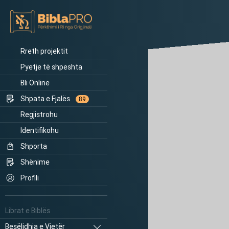
Rreth projektit
Pyetje të shpeshta
Bli Online
Shpata e Fjalës
89
Regjistrohu
Identifikohu
Shporta
Shënime
Profili
Librat e Biblës
Besëlidhja e Vjetër