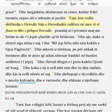
προσελθόντες,
οἱ
μαθηταὶ
αὐτοῦ
ἦραν
τὸ
πτῶμα
për
për
thoshte
atij:
"Nuk
është
e
lejueshme
ty
që
ta
kesh
duke ardhur pranë
dishepujt
e tij
morën
kufomën
καὶ
ἔθαψαν
αὐτόν;
καὶ
ἐλθόντες,
ἀπήγγειλαν
τῷ
Ἰησοῦ.
grua!"
.
Dhe
megjithëse
dëshironte
ta
vriste,
kishte
frikë
dhe
varrosën
atë
dhe
duke shkuar
njoftuan
Jezusin
turmën,
sepse
atë
e
mbanin
si
profet.
Tani,
kur
erdhi
ἀκούσας
δὲ,
ὁ
Ἰησοῦς
ἀνεχώρησεν
ἐκεῖθεν
ἐν
πλοίῳ
εἰς
të
të
ditëlindja
e
Herodit,
bija
e
Herodiadës
vallëzoi
në
mes
kur dëgjoi
dhe
Jezusi
u tërhoq
prej aty
me
varkë
në
ἔρημον
τόπον
κατ’
ἰδίαν.
καὶ
ἀκούσαντες,
οἱ
ὄχλοι
ftuarve
ai
dhe
i
pëlqeu
Herodit;
prandaj
i
premtoi
asaj
me
të shkretë
vend
më
vete
dhe
kur dëgjuan
turmat
që
betim
se
do
t'i
jepte
çfarëdo
të
kërkonte.
Dhe
ajo,
duke
u
ἠκολούθησαν
αὐτῷ
πεζῇ
ἀπὸ
τῶν
πόλεων.
καὶ
ἐξελθὼν,
εἶδεν
ndoqën
atë
këmbas
nga
qytetet
dhe
kur doli
pa
i
shtyrë
nga
nëna
e
saj,
tha:
"Më
jep
këtu
mbi
sini
kokën
e
πολὺν
ὄχλον,
καὶ
ἐσπλαγχνίσθη
ἐπ’
αὐτοῖς
καὶ
po
Gjon
Pagëzorit".
Dhe
mbreti
u
trishtua,
për
shkak
të
të shumtë
turmë
dhe
pati dhembshuri
për
ata
dhe
ἐθεράπευσεν
τοὺς
ἀρρώστους
αὐτῶν.
ὀψίας
δὲ
në
banket
betimeve
dhe
të
atyre
që
ishin
shtruar
bashkë
,
shëroi
të pamundurit
e tyre
mbrëmje
dhe
Herodi
e
urdhëroi
t'i
jepej.
Dhe
dërgoi
i
preu
kokën
Gjonit
γενομένης,
προσῆλθον
αὐτῷ
οἱ
μαθηταὶ
λέγοντες,
ndërsa u bë
erdhën pranë
atij
dishepujt
duke thënë
në
burg.
Dhe
koka
e
tij
u
soll
mbi
sini
dhe
iu
dha
vashës;
ἔρημός
ἐστιν
ὁ
τόπος
καὶ
ἡ
ὥρα
ἤδη
παρῆλθεν;
kjo
dhe
dhe
ia
solli
nënës
së
saj.
Dhe
dishepujt
e
tij
erdhën
i shkretë
është
vendi
dhe
ora
tashmë
kaloi
ἀπόλυσον
τοὺς
ὄχλους,
ἵνα
ἀπελθόντες
εἰς
τὰς
κώμας,
e
e
morën
kufomën,
dhe
e
varrosën;
dhe
shkuan
njoftuan
lësho
turmat
që
duke shkuar
në
fshatrat
Jezusin.
ἀγοράσωσιν
ἑαυτοῖς
βρώματα.
ὁ
δὲ
Ἰησοῦς
εἶπεν
αὐτοῖς,
JEZUSI USHQEN PESË MIJË BURRA (MAR. 6:30-44; LUK. 9:10-17; GJON.
të blejnë
vetes së tyre
ushqime
por
Jezusi
tha
atyre
οὐ
χρείαν
ἔχουσιν
ἀπελθεῖν.
δότε
αὐτοῖς
ὑμεῖς
6:1-14)
nuk
nevojë
kanë
për të shkuar
jepni
atyre
ju
e
këtë
Tani,
kur
dëgjoi
,
Jezusi
u
tërhoq
prej
aty
me
varkë
φαγεῖν.
οἱ
δὲ
λέγουσιν
αὐτῷ,
οὐκ
ἔχομεν
ὧδε,
εἰ
μὴ
për të ngrënë
ata
por
thonë
atij
nuk
kemi
këtu
në
mos
për
në
një
vend
të
shkretë,
veçmas.
Dhe
kur
turmat
dëgjuan