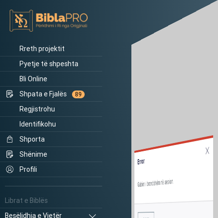
Rreth projektit
Pyetje të shpeshta
Bli Online
Shpata e Fjalës
89
Regjistrohu
Identifikohu
Shporta
Shënime
Error
Profili
Gabim i brendshëm në sesion.
Librat e Biblës
Besëlidhja e Vjetër