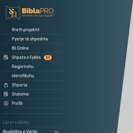
Rreth projektit
Pyetje të shpeshta
Bli Online
Shpata e Fjalës
89
Regjistrohu
Identifikohu
Shporta
Shënime
Profili
Librat e Biblës
Besëlidhja e Vjetër