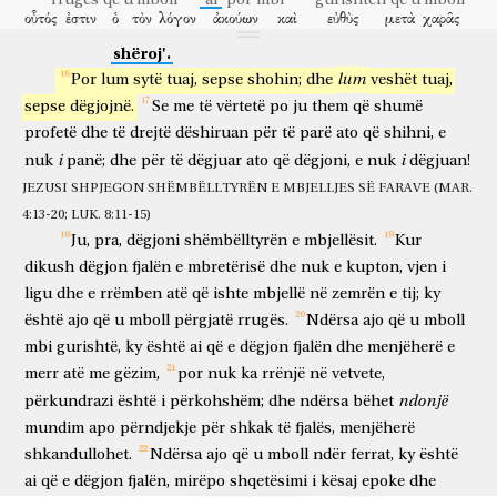
dhe
zemër
të
kuptojnë,
rrugës
që u mboll
ai
por
mbi
gurishtën
që u mboll
me
mos
οὗτός
ἐστιν
ὁ
τὸν
λόγον
ἀκούων
καὶ
εὐθὺς
μετὰ
χαρᾶς
dhe
të
kthehen,
dhe
do
t'i
mos
kështu
nuk
ky
është
ai
fjalën
që dëgjon
dhe
menjëherë
me
gëzim
shëroj'.
λαμβάνων
αὐτόν;
οὐκ
ἔχει
δὲ
ῥίζαν
ἐν
ἑαυτῷ,
ἀλλὰ
që merr
atë
nuk
ka
por
rrënjë
në
vetvete
përkundrazi
lum
Por
lum
sytë
tuaj,
sepse
shohin;
dhe
veshët
tuaj,
πρόσκαιρός
ἐστιν;
γενομένης
δὲ
θλίψεως
ἢ
διωγμοῦ
sepse
dëgjojnë.
Se
me
të
vërtetë
po
ju
them
që
shumë
i përkohshëm
është
ndërsa u bë
dhe
mundim
apo
përndjekje
διὰ
τὸν
λόγον,
εὐθὺς
σκανδαλίζεται.
ὁ
δὲ
εἰς
profetë
dhe
të
drejtë
dëshiruan
për
të
parë
ato
që
shihni,
e
për shkak
të fjalës
menjëherë
shkandullohet
ai
por
në
i
i
nuk
panë;
dhe
për
të
dëgjuar
ato
që
dëgjoni,
e
nuk
dëgjuan!
τὰς
ἀκάνθας
σπαρείς,
οὗτός
ἐστιν
ὁ
τὸν
λόγον
ἀκούων,
καὶ
ferrat
që u mboll
ky
është
ai
fjalën
që dëgjon
dhe
JEZUSI SHPJEGON SHËMBËLLTYRËN E MBJELLJES SË FARAVE (MAR.
ἡ
μέριμνα
τοῦ
αἰῶνος
τούτου
καὶ
ἡ
ἀπάτη
τοῦ
4:13-20; LUK. 8:11-15)
shqetësimi
i epokës
kësaj
dhe
mashtrimi
Ju,
pra,
dëgjoni
shëmbëlltyrën
e
mbjellësit.
Kur
πλούτου
συνπνίγει
τὸν
λόγον,
καὶ
ἄκαρπος
γίνεται.
ὁ
i pasurisë
mbyt
fjalën
dhe
e pafrytshme
bëhet
ai
dikush
dëgjon
fjalën
e
mbretërisë
dhe
nuk
e
kupton,
vjen
i
δὲ
ἐπὶ
τὴν
καλὴν
γῆν
σπαρείς,
οὗτός
ἐστιν
ὁ
τὸν
λόγον
ligu
dhe
e
rrëmben
atë
që
ishte
mbjellë
në
zemrën
e
tij;
ky
por
mbi
e mirë
tokën
që u mboll
ky
është
ai
fjalën
ἀκούων
καὶ
συνιείς;
ὃς
δὴ
καρποφορεῖ
καὶ
ποιεῖ,
ὃ
është
ajo
që
u
mboll
përgjatë
rrugës.
Ndërsa
ajo
që
u
mboll
që dëgjon
dhe
që kupton
i cili
vërtet
jep fryt
dhe
bën
njëri
mbi
gurishtë,
ky
është
ai
që
e
dëgjon
fjalën
dhe
menjëherë
e
μὲν
ἑκατὸν,
ὃ
δὲ
ἑξήκοντα,
ὃ
δὲ
τριάκοντα.
merr
atë
me
gëzim,
por
nuk
ka
rrënjë
në
vetvete,
njëqind
njëri
dhe
gjashtëdhjetë
njëri
dhe
tridhjetë
ἄλλην
παραβολὴν
παρέθηκεν
αὐτοῖς
λέγων,
ὡμοιώθη
ἡ
ndonjë
përkundrazi
është
i
përkohshëm;
dhe
ndërsa
bëhet
tjetër
shëmbëlltyrë
paraqiti
atyre
duke thënë
ngjasoi
mundim
apo
përndjekje
për
shkak
të
fjalës,
menjëherë
Βασιλεία
τῶν
Οὐρανῶν,
ἀνθρώπῳ
σπείραντι
καλὸν
σπέρμα
ἐν
Mbretëria
e Qiejve
njeriu
që mbolli
të mirë
farë
në
shkandullohet.
Ndërsa
ajo
që
u
mboll
ndër
ferrat,
ky
është
τῷ
ἀγρῷ
αὐτοῦ.
ἐν
δὲ
τῷ
καθεύδειν
τοὺς
ἀνθρώπους,
ἦλθεν
ai
që
e
dëgjon
fjalën,
mirëpo
shqetësimi
i
kësaj
epoke
dhe
arën
e tij
në
por
të fjeturit
njerëzit
erdhi