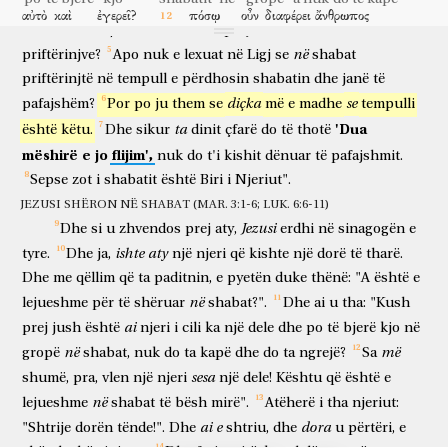
as
bukët
e
paraqitjes,
që
nuk
ishte
e
lejueshme
për
t'i
ngrënë
αὐτὸ
καὶ
ἐγερεῖ?
πόσῳ
οὖν
διαφέρει
ἄνθρωπος
që
ishin
ai
dhe
as
ata
me
të,
me
përjashtim
vetëm
të
atë
dhe
do të ngrejë
sa shumë
pra
dallon
njeri
προβάτου?
ὥστε
ἔξεστιν
τοῖς
Σάββασιν
καλῶς
në
priftërinjve?
Apo
nuk
e
lexuat
në
Ligj
se
shabat
dele
kështu që
është e lejueshme
shabatit
mirë
priftërinjtë
në
tempull
e
përdhosin
shabatin
dhe
janë
të
ποιεῖν.
τότε
λέγει
τῷ
ἀνθρώπῳ,
ἔκτεινόν
σου
τὴν
për të bërë
atëherë
thotë
njeriut
shtri
tënde
diçka
se
pafajshëm?
Por
po
ju
them
se
më
e
madhe
tempulli
χεῖρα.
καὶ
ἐξέτεινεν,
καὶ
ἀπεκατεστάθη,
ὑγιὴς
ὡς
ἡ
'Dua
ta
është
këtu.
Dhe
sikur
dinit
çfarë
do
të
thotë
dorën
dhe
shtriu
dhe
u përtëri
e shëndoshë
si
ἄλλη.
ἐξελθόντες
δὲ,
οἱ
Φαρισαῖοι
συμβούλιον
ἔλαβον
mëshirë
e
jo
flijim',
nuk
do
t'i
kishit
dënuar
të
pafajshmit.
tjetra
kur dolën
dhe
farisenjtë
bashkëvendim
morën
Sepse
zot
i
shabatit
është
Biri
i
Njeriut".
κατ’
αὐτοῦ,
ὅπως
αὐτὸν
ἀπολέσωσιν.
kundër
atij
në mënyrë që
atë
të shkatërronin
JEZUSI SHËRON NË SHABAT (MAR. 3:1-6; LUK. 6:6-11)
ὁ
δὲ
Ἰησοῦς
γνοὺς,
ἀνεχώρησεν
ἐκεῖθεν.
καὶ
ἠκολούθησαν
Jezusi
Dhe
si
u
zhvendos
prej
aty,
erdhi
në
sinagogën
e
por
Jezusi
duke ditur
u tërhoq
prej aty
dhe
ndoqën
αὐτῷ
πολλοί,
καὶ
ἐθεράπευσεν
αὐτοὺς
πάντας,
καὶ
ἐπετίμησεν
ishte
aty
tyre.
Dhe
ja,
një
njeri
që
kishte
një
dorë
të
tharë.
atë
shumë
dhe
shëroi
ata
të gjithë
dhe
paralajmëroi
Dhe
me
qëllim
që
ta
paditnin,
e
pyetën
duke
thënë:
"A
është
e
αὐτοῖς
ἵνα
μὴ
φανερὸν
αὐτὸν
ποιήσωσιν.
ἵνα
πληρωθῇ
në
lejueshme
për
të
shëruar
shabat?".
Dhe
ai
u
tha:
"Kush
ata
që
mos
të shfaqur
atë
të bënin
që
të përmbushej
τὸ
ῥηθὲν
διὰ
Ἠσαΐου
τοῦ
προφήτου
λέγοντος,
ἰδοὺ,
ai
prej
jush
është
njeri
i
cili
ka
një
dele
dhe
po
të
bjerë
kjo
në
ajo
që u tha
nëpërmjet
Isaias
profetit
duke thënë
ja
në
më
gropë
shabat,
nuk
do
ta
kapë
dhe
do
ta
ngrejë?
Sa
ὁ
παῖς
μου
ὃν
ᾑρέτισα,
ὁ
ἀγαπητός
μου
εἰς
ὃν
shërbëtori
im
të cilin
zgjodha
i dashuri
im
në
të cilin
sesa
shumë,
pra,
vlen
një
njeri
një
dele!
Kështu
që
është
e
εὐδόκησεν
ἡ
ψυχή
μου.
θήσω
τὸ
Πνεῦμά
μου
ἐπ’
αὐτόν,
në
lejueshme
shabat
të
bësh
mirë".
Atëherë
i
tha
njeriut:
gjeti pëlqim
shpirti
im
do të vë
Frymën
tim
mbi
atë
καὶ
κρίσιν
τοῖς
ἔθνεσιν
ἀπαγγελεῖ.
οὐκ
ἐρίσει,
ai
e
dora
"Shtrije
dorën
tënde!".
Dhe
shtriu,
dhe
u
përtëri,
e
dhe
drejtësi
kombeve
do të njoftojë
nuk
do të grindet