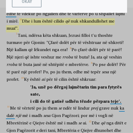
OKAY
ἐγήγερται
ἐν
γεννητοῖς
γυναικῶν
μείζων
Ἰωάννου
τοῦ
ecin;
të
lebrosur
po
pastrohen
dhe
të
shurdhër
po
dëgjojnë;
është ngritur
ndër
të lindur
të grave
më i madh
i Gjon
Βαπτιστοῦ.
ὁ
δὲ
μικρότερος
ἐν
τῇ
Βασιλεία
τῶν
Οὐρανῶν,
edhe
të
vdekur
po
ngjallen
dhe
të
varfërve
po
u
shpallet
lajmi
Pagëzorit
por
më i vogli
në
Mbretërinë
e Qiejve
që
i
mirë.
Dhe
i
lum
është
cilido
nuk
shkandullohet
me
μείζων
αὐτοῦ
ἐστιν.
ἀπὸ
δὲ
τῶν
ἡμερῶν
Ἰωάννου
τοῦ
mua!".
më i madh
i tij
është
nga
dhe
ditët
e Gjon
Βαπτιστοῦ
ἕως
ἄρτι,
ἡ
Βασιλεία
τῶν
Οὐρανῶν
βιάζεται,
καὶ
Tani,
ndërsa
këta
shkuan,
Jezusi
filloi
t'u
thoshte
Pagëzorit
deri
tani
Mbretëria
e Qiejve
dhunohet
dhe
turmave
për
Gjonin:
"Çfarë
dolët
për
të
vështruar
në
shkreti?
βιασταὶ
ἁρπάζουσιν
αὐτήν.
πάντες
γὰρ
οἱ
προφῆται
καὶ
dhunues
rrëmbejnë
atë
të gjithë
sepse
profetët
dhe
Një
kallam
që
lëkundet
nga
era?
Po
çfarë
dolët
për
të
parë?
ὁ
νόμος
ἕως
Ἰωάννου
ἐπροφήτευσαν.
καὶ
εἰ
θέλετε
rroba
Një
njeri
që
ishte
veshur
me
të
buta?
Ja,
ata
që
veshin
ligji
deri
Gjoni
profetizuan
dhe
nëse
doni
δέξασθαι,
αὐτός
ἐστιν
Ἠλείας,
ὁ
μέλλων
rroba
të
buta
janë
në
shtëpitë
e
mbretërve.
Po
pse
dolët?
Për
për të pranuar
vetë
është
Elia
ai
që është gati
sesa
të
parë
një
profet?
Po,
po
ju
them,
edhe
më
tepër
një
ἔρχεσθαι.
ὁ
ἔχων
ὦτα
ἀκούειν,
ἀκουέτω.
ai
profet.
Ky
është
për
të
cilin
është
shkruar:
për të ardhur
ai
që ka
veshë
për të dëgjuar
të dëgjojë
τίνι
δὲ
ὁμοιώσω
τὴν
γενεὰν
ταύτην?
ὁμοία
ἐστὶν
'Ja,
unë
po
dërgoj
lajmëtarin
tim
para
fytyrës
çfarë
por
do të krahasoj
brezin
këtë
i ngjashëm
është
sate,
παιδίοις
καθημένοις
ἐν
ταῖς
ἀγοραῖς,
ἃ
fëmijëve
duke ndenjur
në
sheshet e tregjeve
të cilët
i
cili
do
të
gatisë
udhën
tënde
përpara
teje'.
προσφωνοῦντα
τοῖς
ἑτέροις
λέγουσιν,
ηὐλήσαμεν
ὑμῖν
se
prej
Me
të
vërtetë
po
ju
them
ndër
të
lindur
grave
nuk
ka
duke bërë zë drejt
të tjerëve
thonë
ramë fyellit
juve
καὶ
οὐκ
ὠρχήσασθε;
ἐθρηνήσαμεν
καὶ
οὐκ
ἐκόψασθε.
një
sesa
dalë
më
i
madh
Gjon
Pagëzori;
por
më
i
vogli
në
dhe
nuk
vallëzuat
bëmë gjëmë
dhe
nuk
goditët gjoksin
se
që
Mbretërinë
e
Qiejve
është
më
i
madh
ai.
Dhe
nga
ditët
e
ἦλθεν
γὰρ
Ἰωάννης
μήτε
ἐσθίων
μήτε
πίνων,
καὶ
e
erdhi
sepse
Gjoni
as
duke ngrënë
as
duke pirë
dhe
Gjon
Pagëzorit
deri
tani,
Mbretëria
e
Qiejve
dhunohet
dhe