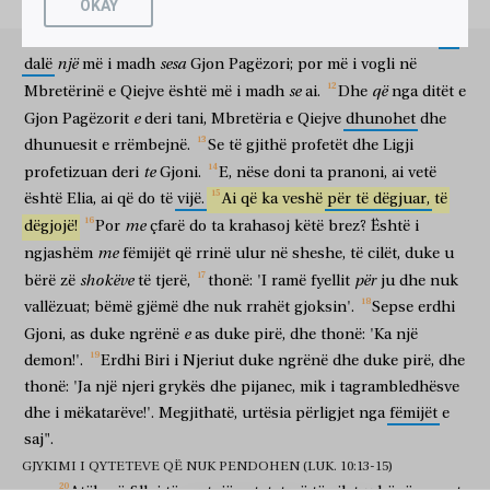
OKAY
i
cili
do
të
gatisë
udhën
tënde
përpara
teje'.
τότε
ἤρξατο
ὀνειδίζειν
τὰς
πόλεις
ἐν
αἷς
ἐγένοντο
atëherë
filloi
për të qortuar
qytetet
në
të cilat
u bënë
se
prej
Me
të
vërtetë
po
ju
them
ndër
të
lindur
grave
nuk
ka
αἱ
πλεῖσται
δυνάμεις
αὐτοῦ,
ὅτι
οὐ
μετενόησαν.
një
sesa
dalë
më
i
madh
Gjon
Pagëzori;
por
më
i
vogli
në
më të shumta
veprat e fuqisë
të tij
se
nuk
u penduan
οὐαί
σοι,
Χοραζείν!
οὐαί
σοι,
Βηθσαϊδάν!
ὅτι
εἰ
se
që
Mbretërinë
e
Qiejve
është
më
i
madh
ai.
Dhe
nga
ditët
e
mjerë
ty
o Korazin
mjerë
ty
o Betsaida
sepse
sikur
e
Gjon
Pagëzorit
deri
tani,
Mbretëria
e
Qiejve
dhunohet
dhe
ἐν
Τύρῳ
καὶ
Σιδῶνι
ἐγένοντο
αἱ
δυνάμεις
αἱ
dhunuesit
e
rrëmbejnë.
Se
të
gjithë
profetët
dhe
Ligji
në
Tir
dhe
Sidon
u bënë
veprat e fuqisë
ato
γενόμεναι
ἐν
ὑμῖν,
πάλαι
ἂν
ἐν
σάκκῳ
καὶ
σποδῷ
te
profetizuan
deri
Gjoni.
E,
nëse
doni
ta
pranoni,
ai
vetë
që u bënë
në
ju
qëmoti
do
me
thes
dhe
hi
është
Elia,
ai
që
do
të
vijë.
Ai
që
ka
veshë
për
të
dëgjuar,
të
μετενόησαν.
πλὴν
λέγω
ὑμῖν,
Τύρῳ
καὶ
Σιδῶνι
ishin penduar
megjithatë
them
juve
Tirit
dhe
Sidonit
me
dëgjojë!
Por
çfarë
do
ta
krahasoj
këtë
brez?
Është
i
ἀνεκτότερον
ἔσται
ἐν
ἡμέρᾳ
κρίσεως
ἢ
ὑμῖν.
me
ngjashëm
fëmijët
që
rrinë
ulur
në
sheshe,
të
cilët,
duke
u
më e durueshme
do të jetë
në
ditë
të gjykimit
sesa
juve
καὶ
σύ,
Καφαρναούμ,
μὴ
ἕως
οὐρανοῦ
ὑψωθήσῃ?
shokëve
për
bërë
zë
të
tjerë,
thonë:
'I
ramë
fyellit
ju
dhe
nuk
dhe
ti
o Kafarnaum
mos
deri
qiell
do të lartësohesh
vallëzuat;
bëmë
gjëmë
dhe
nuk
rrahët
gjoksin'.
Sepse
erdhi
ἕως
ᾍδου
καταβήσῃ;
ὅτι
εἰ
ἐν
Σοδόμοις
deri
Hades
do të zbritesh
sepse
sikur
në
Sodomë
e
Gjoni,
as
duke
ngrënë
as
duke
pirë,
dhe
thonë:
'Ka
një
ἐγενήθησαν
αἱ
δυνάμεις
αἱ
γενόμεναι
ἐν
σοί,
demon!'.
Erdhi
Biri
i
Njeriut
duke
ngrënë
dhe
duke
pirë,
dhe
u bënë
veprat e fuqisë
ato
që u bënë
në
ty
ἔμεινεν
ἂν
μέχρι
τῆς
σήμερον.
πλὴν
λέγω
ὑμῖν,
thonë:
'Ja
një
njeri
grykës
dhe
pijanec,
mik
i
tagrambledhësve
kishte mbetur
do
deri
të sotmen
megjithatë
them
juve
dhe
i
mëkatarëve!'.
Megjithatë,
urtësia
përligjet
nga
fëmijët
e
ὅτι
γῇ
Σοδόμων
ἀνεκτότερον
ἔσται
ἐν
ἡμέρᾳ
saj".
se
tokës
së Sodomës
më e durueshme
do të jetë
në
ditë
κρίσεως
ἢ
σοί.
GJYKIMI I QYTETEVE QË NUK PENDOHEN (LUK. 10:13-15)
të gjykimit
sesa
ty