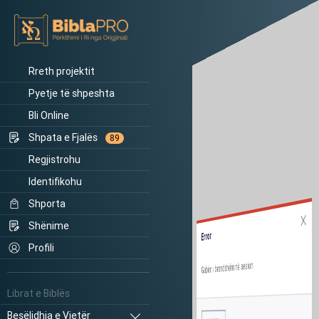
Rreth projektit
Pyetje të shpeshta
Bli Online
Shpata e Fjalës
89
Regjistrohu
Identifikohu
Shporta
Shënime
Error
Profili
Gabim i brendshëm në sesion.
Librat e Biblës
Besëlidhja e Vjetër