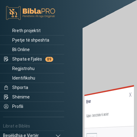
Rreth projektit
Pyetje të shpeshta
Bli Online
Shpata e Fjalës
89
Regjistrohu
Identifikohu
Shporta
Shënime
Error
Profili
Gabim i brendshëm në sesion.
Librat e Biblës
Besëlidhja e Vjetër