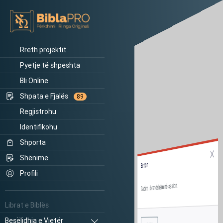
Rreth projektit
Pyetje të shpeshta
Bli Online
Shpata e Fjalës
89
Regjistrohu
Identifikohu
Shporta
Shënime
Error
Profili
Gabim i brendshëm në sesion.
Librat e Biblës
Besëlidhja e Vjetër