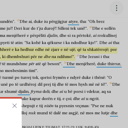
Jezusi
Për
i
pyeti
ata:
"
çfarë
po
rragateni
me
ta?".
Dhe
iu
përgjigj
që
e
ti
tim
bir,
që
ka
një
frymë
memece;
dhe
kudo
ta
kapë,
e
trupi
i
ëllon
dhëmbët,
dhe
tendoset.
Dhe
u
thashë
dishepujve
të
undën".
Dhe
ai,
duke
iu
përgjigjur
atyre,
tha:
"Oh
brez
me
ju?!
Deri
kur
do
t'ju
duroj?!
Silleni
tek
unë!".
Dhe
e
sollën
djalin
ai
yma
menjëherë
e
përpëliti
,
dhe
si
ra
përtokë,
rrokullisej
ai
pyeti
të
atin:
"Sa
kohë
ka
qëkurse
i
ka
ndodhur
kjo?".
Dhe
tha:
hherë
e
ka
hedhur
edhe
në
zjarr
e
në
ujë,
që
ta
shkatërrojë;
por
dhe
,
ki
dhembshuri
për
ne
na
ndihmo!".
Dhe
Jezusi
i
tha:
ë
për
të
mundshme
atë
që
beson!".
Dhe
menjëherë,
duke
thirrur,
mo
mosbesimin
tim!".
ë
turmë
po
turrej
tok,
qortoi
frymën
e
ndyrë
duke
i
thënë:
"O
unë
po
të
urdhëroj:
dil
prej
tij
dhe
të
mos
hysh
më
në
të!".
Dhe
fryma
ai
ur
shumë
djalin,
doli;
dhe
u
bë
porsi
i
vdekur,
aq
sa
ai
Por
Jezusi,
duke
kapur
dorën
e
tij,
e
çoi;
dhe
u
ngrit.
nisën
ë
shtëpi,
dishepujt
e
tij
ta
pyesnin
veçmas:
"Pse
ne
nuk
i
nuk
u
tha:
"Ky
lloj
mund
të
dalë
me
asgjë,
në
mos
me
lutje
dhe
N DHE RINGJALLJEN E TIJ (MAT. 17:22-23; LUK. 9:43B-45)