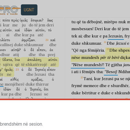
ἀφρίζει
καὶ
τρίζει
τοὺς
tij
drejt
,
e
përshëndeste.
Dhe
shkumon
dhe
kërcëllon
një
nga
turma:
"Mësues,
solla
t
UGNT
κβάλωσιν,
καὶ
οὐκ
ἴσχυσαν.
ai
përplas
dhe
shkumon
e
kërc
ë dëbojnë
dhe
nuk
mundën
ς
πότε
πρὸς
ὑμᾶς
ἔσομαι?
ἕως
tu
që
ta
dëbojnë,
mirëpo
nuk
m
i
kur
me
ju
do të jem
deri
mosbesues!
Deri
kur
do
të
jem
ς
αὐτόν.
καὶ
ἰδὼν
αὐτὸν,
τὸ
k
ai
dhe
kur pa
atë
tek
ai;
dhe
kur
e
pa
Jezusin,
fr
υλίετο
ἀφρίζων.
καὶ
Jezusi
duke
shkumuar.
Dhe
e
kullisej
duke shkumuar
dhe
νεν
αὐτῷ?
ὁ
δὲ
εἶπεν,
ἐκ
"Që
nga
fëmijëria.
Dhe
shpes
odhur
atij
dhe
tha
prej
për
të
bërë
nëse
mundesh
diçka
ς
ὕδατα,
ἵνα
ἀπολέσῃ
αὐτόν.
ë
ujëra
që
të shkatërrojë
atë
jan
"Nëse
mundesh?!
Të
gjitha
φ’
ἡμᾶς.
ὁ
δὲ
Ἰησοῦς
εἶπεν
i
ati
i
fëmijës
tha:
"Besoj!
Ndih
ër
ne
dhe
Jezusi
tha
αὶ
εὐθὺς
κράξας,
ὁ
Tani,
kur
Jezusi
pa
se
nj
he
menjëherë
duke thirrur
frymë
memece
dhe
e
shurdhër,
ἰδὼν
δὲ
ὁ
Ἰησοῦς,
ὅτι
duke
bërtitur
e
duke
e
shkund
kur pa
dhe
Jezusi
se
αὐτῷ,
τὸ
ἄλαλον
καὶ
shumica
të
thoshin:
"Vdiq!".
ënë
asaj
memece
dhe
Dhe
ndërsa
Jezusi
hyri
n
ι
εἰσέλθῃς
εἰς
αὐτόν.
καὶ
më
të hysh
në
atë
dhe
a
mundëm
ta
dëbojmë?".
Dhe
ὡσεὶ
νεκρὸς,
ὥστε
τοὺς
agjërim".
 brendshëm në sesion.
porsi
i vdekur
saqë
τῆς
χειρὸς
αὐτοῦ,
ἤγειρεν
αὐτόν,
JEZUSI PARATHOTË PËRSËRI VDEKJE