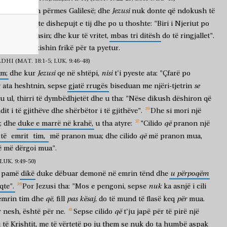
Jezusi
,
po
kalonin
përmes
Galilesë;
dhe
nuk
donte
që
ndokush
të
po
i
mësonte
dishepujt
e
tij
dhe
po
u
thoshte:
"Biri
i
Njeriut
po
dhe
do
ta
vrasin;
dhe
kur
të
vritet,
mbas
tri
ditësh
do
të
ringjallet".
thënie
dhe
kishin
frikë
për
ta
pyetur.
 (MAT. 18:1-5; LUK. 9:46-48)
Jezusi
nisi
um;
dhe
kur
qe
në
shtëpi,
t'i
pyeste
ata:
"Çfarë
po
se
r
ata
heshtnin,
sepse
gjatë
rrugës
biseduan
me
njëri-tjetrin
u
ul,
thirri
të
dymbëdhjetët
dhe
u
tha:
"Nëse
dikush
dëshiron
që
dit
i
të
gjithëve
dhe
shërbëtor
i
të
gjithëve".
Dhe
si
mori
një
që
;
dhe
duke
e
marrë
në
krahë,
u
tha
atyre:
"Cilido
pranon
një
që
të
emrit
tim,
më
pranon
mua;
dhe
cilido
më
pranon
mua,
ë
më
dërgoi
mua".
K. 9:49-50)
u
përpoqëm
pamë
dikë
duke
dëbuar
demonë
në
emrin
tënd
dhe
nuk
qte".
Por
Jezusi
tha:
"Mos
e
pengoni,
sepse
ka
asnjë
i
cili
që
pas
kësaj
për
emrin
tim
dhe
,
fill
,
do
të
mund
të
flasë
keq
mua.
që
r
nesh,
është
për
ne.
Sepse
cilido
t'ju
japë
për
të
pirë
një
i
të
Krishtit,
me
të
vërtetë
po
ju
them
se
nuk
do
ta
humbë
aspak