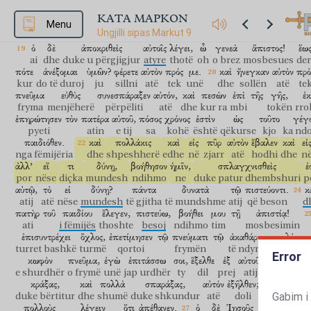
πνεῦμα
ἄλαλον;
καὶ
ὅπου
ἐὰν
αὐτὸν
καταλάβῃ,
ῥήσσει
αὐτόν;
καὶ
frymë
memece
dhe
kudo
atë
të kapë
përplas
atë
dhe
ΚΑΤΑ ΜΑΡΚΟΝ
ὀδόντας,
Menu
καὶ
ξηραίνεται.
καὶ
εἶπα
τοῖς
μαθηταῖς
σου,
ἵνα
αὐτὸ
ἐ
Ungjilli sipas Markut 9
dhëmbët
dhe
ngrin
dhe
thashë
dishepujve
të tu
që
atë
t
ὁ
δὲ
ἀποκριθεὶς
αὐτοῖς
λέγει,
ὦ
γενεὰ
ἄπιστος!
ἕω
ai
dhe
duke u përgjigjur
atyre
thotë
oh
o brez
mosbesues
der
πότε
ἀνέξομαι
ὑμῶν?
φέρετε
αὐτὸν
πρός
με.
καὶ
ἤνεγκαν
αὐτὸν
πρὸ
kur
do të duroj
ju
sillni
atë
tek
unë
dhe
sollën
atë
te
πνεῦμα
εὐθὺς
συνεσπάραξεν
αὐτόν,
καὶ
πεσὼν
ἐπὶ
τῆς
γῆς,
ἐκ
fryma
menjëherë
përpëliti
atë
dhe
kur ra
mbi
tokën
rro
ἐπηρώτησεν
τὸν
πατέρα
αὐτοῦ,
πόσος
χρόνος
ἐστὶν
ὡς
τοῦτο
γέγο
pyeti
atin
e tij
sa
kohë
është
qëkurse
kjo
ka nd
παιδιόθεν.
καὶ
πολλάκις
καὶ
εἰς
πῦρ
αὐτὸν
ἔβαλεν
καὶ
εἰ
nga fëmijëria
dhe
shpeshherë
edhe
në
zjarr
atë
hodhi
dhe
n
ἀλλ’
εἴ
τι
δύνῃ,
βοήθησον
ἡμῖν,
σπλαγχνισθεὶς
ἐ
por
nëse
diçka
mundesh
ndihmo
ne
duke patur dhembshuri
p
αὐτῷ,
τὸ
εἰ
δύνῃ?
πάντα
δυνατὰ
τῷ
πιστεύοντι.
κ
atij
atë
nëse
mundesh
të gjitha
të mundshme
atij
që beson
d
πατὴρ
τοῦ
παιδίου
ἔλεγεν,
πιστεύω,
βοήθει
μου
τῇ
ἀπιστίᾳ!
ati
i fëmijës
thoshte
besoj
ndihmo
tim
mosbesimin
ἐπισυντρέχει
ὄχλος,
ἐπετίμησεν
τῷ
πνεύματι
τῷ
ἀκαθάρτῳ
λέγων
turret bashkë
turmë
qortoi
frymën
të ndyrën
duke th
Error
κωφὸν
πνεῦμα,
ἐγὼ
ἐπιτάσσω
σοι,
ἔξελθε
ἐξ
αὐτοῦ,
καὶ
μηκέτ
e shurdhër
o frymë
unë
jap urdhër
ty
dil
prej
atij
dhe
mos 
κράξας,
καὶ
πολλὰ
σπαράξας,
αὐτόν
ἐξῆλθεν;
καὶ
ἐγένετο
Gabim i
duke bërtitur
dhe
shumë
duke shkundur
atë
doli
dhe
u bë
πολλοὺς
λέγειν
ὅτι
ἀπέθανεν.
ὁ
δὲ
Ἰησοῦς
κρατήσας