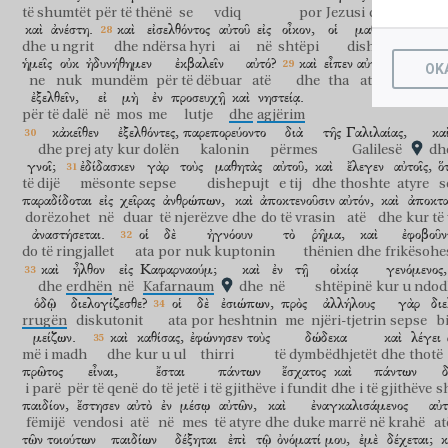
të shumtët
për të thënë
se
vdiq
por
Jezusi
duke kapur
καὶ
ἀνέστη.
καὶ
εἰσελθόντος
αὐτοῦ
εἰς
οἶκον,
οἱ
μαθηταὶ
αὐτοῦ
dhe
u ngrit
dhe
ndërsa hyri
ai
në
shtëpi
dishepujt
e tij
ἡμεῖς
οὐκ
ἠδυνήθημεν
ἐκβαλεῖν
αὐτό?
καὶ
εἶπεν
αὐτοῖς,
τοῦτο
τ
OK
ne
nuk
mundëm
për të dëbuar
atë
dhe
tha
atyre
ky
ἐξελθεῖν,
εἰ
μὴ
ἐν
προσευχῇ
καὶ
νηστείᾳ.
për të dalë
në
mos
me
lutje
dhe
agjërim
κἀκεῖθεν
ἐξελθόντες,
παρεπορεύοντο
διὰ
τῆς
Γαλιλαίας,
κα
dhe prej aty
kur dolën
kalonin
përmes
Galilesë
dh
γνοῖ;
ἐδίδασκεν
γὰρ
τοὺς
μαθητὰς
αὐτοῦ,
καὶ
ἔλεγεν
αὐτοῖς,
ὅ
të dijë
mësonte
sepse
dishepujt
e tij
dhe
thoshte
atyre
s
παραδίδοται
εἰς
χεῖρας
ἀνθρώπων,
καὶ
ἀποκτενοῦσιν
αὐτόν,
καὶ
ἀποκτα
dorëzohet
në
duar
të njerëzve
dhe
do të vrasin
atë
dhe
kur të 
ἀναστήσεται.
οἱ
δὲ
ἠγνόουν
τὸ
ῥῆμα,
καὶ
ἐφοβοῦν
do të ringjallet
ata
por
nuk kuptonin
thënien
dhe
frikësohe
καὶ
ἦλθον
εἰς
Καφαρναούμ;
καὶ
ἐν
τῇ
οἰκίᾳ
γενόμενος,
dhe
erdhën
në
Kafarnaum
dhe
në
shtëpinë
kur u ndo
ὁδῷ
διελογίζεσθε?
οἱ
δὲ
ἐσιώπων,
πρὸς
ἀλλήλους
γὰρ
δι
rrugën
diskutonit
ata
por
heshtnin
me
njëri-tjetrin
sepse
b
μείζων.
καὶ
καθίσας,
ἐφώνησεν
τοὺς
δώδεκα
καὶ
λέγει
më i madh
dhe
kur u ul
thirri
të dymbëdhjetët
dhe
thotë
πρῶτος
εἶναι,
ἔσται
πάντων
ἔσχατος
καὶ
πάντων
δ
i parë
për të qenë
do të jetë
i të gjithëve
i fundit
dhe
i të gjithëve
s
παιδίον,
ἔστησεν
αὐτὸ
ἐν
μέσῳ
αὐτῶν,
καὶ
ἐναγκαλισάμενος
αὐτ
fëmijë
vendosi
atë
në
mes
të atyre
dhe
duke marrë në krahë
at
τῶν
τοιούτων
παιδίων
δέξηται
ἐπὶ
τῷ
ὀνόματί
μου,
ἐμὲ
δέχεται;
κ