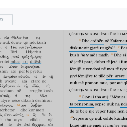
dorën
e tij
çoi
atë
Dhe
kur
dolën
prej
andej
κατ’
ἰδίαν
ἐπηρώτων
αὐτόν,
ὅτι
për
këtë
më
vete
pyesnin
atë
pse
vinte
në
dijeni
,
sepse
ὸ
γένος
ἐν
οὐδενὶ
δύναται
AY
dorëzohet
në
duart
e
njerëzve
lloji
me
asgjë
mundet
Por
ata
nuk
e
kuptonin
këtë
ÇËSHTJA SE KUSH ËSHTË MË I MADHI
ὶ
οὐκ
ἤθελεν
ἵνα
τις
Dhe
erdhën
në
Kafarna
e
nuk
donte
që
ndokush
τι
ὁ
Υἱὸς
τοῦ
Ἀνθρώπου
diskutonit
gjatë
rrugës?".
Po
e
Biri
i Njeriut
ishte
kush
më
i
madh.
Dhe
si
νθεὶς,
μετὰ
τρεῖς
ἡμέρας
vritet
mbas
tri
ditësh
të
jetë
i
parë,
duhet
të
jetë
i
fun
το
αὐτὸν
ἐπερωτῆσαι.
fëmijë,
e
vendosi
në
mes
të
tyre
shin
atë
për të pyetur
ἐπηρώτα
αὐτούς,
τί
ἐν
τῇ
prej
fëmijëve
të
tillë
për
arsye
dh
pyeste
ata
çfarë
në
nuk
më
pranon
mua,
por
atë
q
ελέχθησαν
ἐν
τῇ
ὁδῷ,
τίς
ÇËSHTJA SE KUSH ËSHTË ME NE (LU
iseduan
në
rrugën
kush
αὐτοῖς,
εἴ
τις
θέλει
Gjoni
i
tha
atij:
"Mësues,
atyre
nëse
dikush
dëshiron
ta
pengonim,
sepse
nuk
na
ndi
ιάκονος.
καὶ
λαβὼν
hërbëtor
dhe
kur mori
do
të
bëjë
një
vepër
fuqie
nën
ὸ,
εἶπεν
αὐτοῖς,
ὃς
ἂν
ἓν
Sepse
ai
që
nuk
është
kundë
ë
tha
atyre
cilido
një
αὶ
ὃς
ἂν
ἐμὲ
δέχηται,
οὐκ
të
asaj
kupë
ujë
në
emër
se
jen