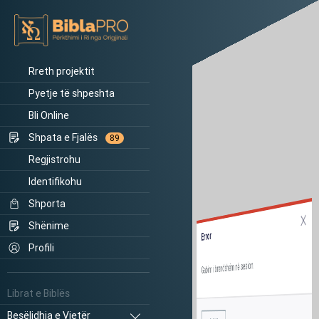
Rreth projektit
Pyetje të shpeshta
Bli Online
Shpata e Fjalës
89
Regjistrohu
Identifikohu
Shporta
Shënime
Error
Profili
Gabim i brendshëm në sesion.
Librat e Biblës
Besëlidhja e Vjetër