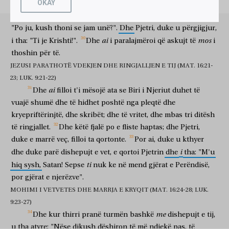
OKAY
të ketë turp
mua
dhe
e mia
fjalët
në
brezin
këtë
i
treguan,
duke
thënë:
"'Gjon
Pagëzori',
dhe
të
tjerë
'Elia';
τῇ
μοιχαλίδι
καὶ
ἁμαρτωλῷ,
καὶ
ὁ
Υἱὸς
τοῦ
Ἀνθρώπου
thonë
je
nga
ndërsa
të
tjerë
se
një
profetët".
Dhe
ai
i
pyeste:
kurorëshkelësin
dhe
mëkatar
edhe
Biri
i Njeriut
ἐπαισχυνθήσεται
αὐτὸν
ὅταν
ἔλθῃ
ἐν
τῇ
δόξῃ
τοῦ
Πατρὸς
"Po
ju,
kush
thoni
se
jam
unë?".
Dhe
Pjetri,
duke
u
përgjigjur,
do të ketë turp
atë
kur
të vijë
në
lavdinë
e Atit
ai
mos
i
tha:
"Ti
je
Krishti!".
Dhe
i
paralajmëroi
që
askujt
të
i
αὐτοῦ,
μετὰ
τῶν
ἀγγέλων
τῶν
ἁγίων.
thoshin
për
të.
të tij
me
engjëjt
të shenjtët
JEZUSI PARATHOTË VDEKJEN DHE RINGJALLJEN E TIJ (MAT. 16:21-
23; LUK. 9:21-22)
ai
Dhe
filloi
t'i
mësojë
ata
se
Biri
i
Njeriut
duhet
të
vuajë
shumë
dhe
të
hidhet
poshtë
nga
pleqtë
dhe
kryepriftërinjtë,
dhe
skribët;
dhe
të
vritet,
dhe
mbas
tri
ditësh
të
ringjallet.
Dhe
këtë
fjalë
po
e
fliste
haptas;
dhe
Pjetri,
duke
e
marrë
veç,
filloi
ta
qortonte.
Por
ai,
duke
u
kthyer
i
dhe
duke
parë
dishepujt
e
vet,
e
qortoi
Pjetrin
dhe
tha:
"M'u
ti
hiq
sysh,
Satan!
Sepse
nuk
ke
në
mend
gjërat
e
Perëndisë,
por
gjërat
e
njerëzve".
MOHIMI I VETVETES DHE MARRJA E KRYQIT (MAT. 16:24-28; LUK.
9:23-27)
me
Dhe
kur
thirri
pranë
turmën
bashkë
dishepujt
e
tij,
u
tha
atyre:
"Nëse
dikush
dëshiron
të
më
ndjekë
pas,
të