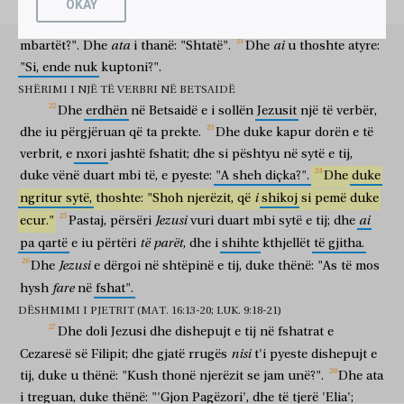
Ata
theva
mbartët?".
i
thanë:
"Dymbëdhjetë".
"E
kur
të
OKAY
λέγοντες,
ὅτι
Ἰωάννην
τὸν
Βαπτιστήν,
καὶ
ἄλλοι
Ἠλείαν,
me
shtatat
për
të
katërmijët,
sa
mbushje
koshash
copa
duke thënë
se
Gjon
Pagëzori
dhe
të tjerë
Elia
ἄλλοι
δὲ
ὅτι
εἷς
τῶν
προφητῶν.
καὶ
αὐτὸς
ἐπηρώτα
αὐτούς,
ata
ai
mbartët?".
Dhe
i
thanë:
"Shtatë".
Dhe
u
thoshte
atyre:
të tjerë
por
se
një
i profetëve
dhe
ai
pyeste
ata
"Si,
ende
nuk
kuptoni?".
ὑμεῖς
δὲ
τίνα
με
λέγετε
εἶναι?
ἀποκριθεὶς
δὲ
ὁ
ju
po
kush
unë
thoni
për të qenë
duke u përgjigjur
dhe
SHËRIMI I NJË TË VERBRI NË BETSAIDË
Πέτρος
λέγει
αὐτῷ,
σὺ
εἶ
ὁ
Χριστός.
καὶ
ἐπετίμησεν
Dhe
erdhën
në
Betsaidë
e
i
sollën
Jezusit
një
të
verbër,
Pjetri
thotë
atij
ti
je
Krishti
dhe
paralajmëroi
dhe
iu
përgjëruan
që
ta
prekte.
Dhe
duke
kapur
dorën
e
të
αὐτοῖς
ἵνα
μηδενὶ
λέγωσιν
περὶ
αὐτοῦ.
ata
që
askujt
të thonë
për
atë
verbrit,
e
nxori
jashtë
fshatit;
dhe
si
pështyu
në
sytë
e
tij,
καὶ
ἤρξατο
διδάσκειν
αὐτοὺς
ὅτι
δεῖ
τὸν
Υἱὸν
τοῦ
duke
vënë
duart
mbi
të,
e
pyeste:
"A
sheh
diçka?".
Dhe
duke
dhe
filloi
për të mësuar
ata
se
duhet
Biri
Ἀνθρώπου
πολλὰ
παθεῖν,
καὶ
ἀποδοκιμασθῆναι
ὑπὸ
i
ngritur
sytë,
thoshte:
"Shoh
njerëzit,
që
shikoj
si
pemë
duke
i Njeriut
shumë
për të vuajtur
dhe
për t'u hedhur poshtë
nga
Jezusi
ai
ecur."
Pastaj,
përsëri
vuri
duart
mbi
sytë
e
tij;
dhe
τῶν
πρεσβυτέρων
καὶ
τῶν
ἀρχιερέων
καὶ
τῶν
γραμματέων,
të
parët
pa
qartë
e
iu
përtëri
,
dhe
i
shihte
kthjellët
të
gjitha.
pleqtë
dhe
kryepriftërinjtë
dhe
skribët
καὶ
ἀποκτανθῆναι,
καὶ
μετὰ
τρεῖς
ἡμέρας
ἀναστῆναι.
Jezusi
Dhe
e
dërgoi
në
shtëpinë
e
tij,
duke
thënë:
"As
të
mos
dhe
për t'u vrarë
dhe
mbas
tri
ditësh
për t'u ringjallur
fare
hysh
καὶ
παρρησίᾳ
në
fshat".
τὸν
λόγον
ἐλάλει.
καὶ
προσλαβόμενος
αὐτὸν,
dhe
hapur
fjalën
fliste
dhe
duke marrë pranë
atë
DËSHMIMI I PJETRIT (MAT. 16:13-20; LUK. 9:18-21)
ὁ
Πέτρος
ἤρξατο
ἐπιτιμᾶν
αὐτῷ.
ὁ
δὲ,
ἐπιστραφεὶς
Dhe
doli
Jezusi
dhe
dishepujt
e
tij
në
fshatrat
e
Pjetri
filloi
për të qortuar
atë
ai
por
duke u kthyer
καὶ
ἰδὼν
τοὺς
μαθητὰς
αὐτοῦ,
ἐπετίμησεν
Πέτρῳ
καὶ
nisi
Cezaresë
së
Filipit;
dhe
gjatë
rrugës
t'i
pyeste
dishepujt
e
dhe
duke parë
dishepujt
e tij
qortoi
Pjetrin
dhe
tij,
duke
u
thënë:
"Kush
thonë
njerëzit
se
jam
unë?".
Dhe
ata
λέγει,
ὕπαγε
ὀπίσω
μου,
Σατανᾶ,
ὅτι
οὐ
φρονεῖς
τὰ
τοῦ
i
treguan,
duke
thënë:
"'Gjon
Pagëzori',
dhe
të
tjerë
'Elia';
thotë
ik
mbrapa
meje
o Satan
se
nuk
mendon
ato