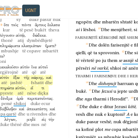
χετε?
οὔπω
νοεῖτε,
dishepujve
të
tij,
që
t'ia
vinin
p
eni
ende nuk
merrni vesh
UGNT
ν?
ὀφθαλμοὺς
ἔχοντες,
οὐ
Jezusi
vegjël;
dhe
,
si
i
bekoi,
tha
j
sy
duke pasur
nuk
ngopën;
dhe
mbartën
shtatë
k
ὅτε
τοὺς
πέντε
ἄρτους
ἔκλασα
ai
i
lëshoi.
Dhe
menjëherë,
si
kur
të pesë
bukët
theva
λέγουσιν
αὐτῷ,
δώδεκα.
FARISENJTË KËRKOJNË NJË SHENJË
thonë
atij
dymbëdhjetë
πληρώματα
κλασμάτων
ἤρατε?
Dhe
dolën
farisenjtë
e
fi
mbushje
të copave
mbartët
qielli,
që
ta
sprovonin.
Dhe
si
τε?
se
të
vërtetë
po
ju
them
asnjë
s
oni
ρακαλοῦσιν
αὐτὸν
ἵνα
αὐτοῦ
në
varkë
përsëri
,
shkoi
në
anë
rgjërojnë
atë
që
atë
αὐτὸν
ἔξω
τῆς
κώμης,
καὶ
THARMI I FARISENJVE DHE I HERO
atë
jashtë
fshatit
dhe
dishepujt
Dhe
harruan
q
ἐπηρώτα
αὐτόν,
εἴ
τι
Jezusi
bukë.
Dhe
u
jepte
urdh
pyeste
atë
nëse
diçka
δένδρα
ὁρῶ
περιπατοῦντας.
nga
dhe
tharmi
i
Herodit!".
D
pemë
shikoj
duke ecur
këtë
Dhe
duke
e
ditur
Jezusi
,
διέβλεψεν
καὶ
ἀπεκατέστη
καὶ
pa qartë
dhe
u rivendos
dhe
A
vesh
dhe
nuk
e
kuptoni?
e
k
λέγων,
μηδὲ
εἰς
τὴν
duke
pasur
veshë,
nuk
dëgjoni
duke thënë
dhe mos
në
me
sa
kofinë
plot
copa
mbartët
katërmijët,
sa
mbushje
koshas