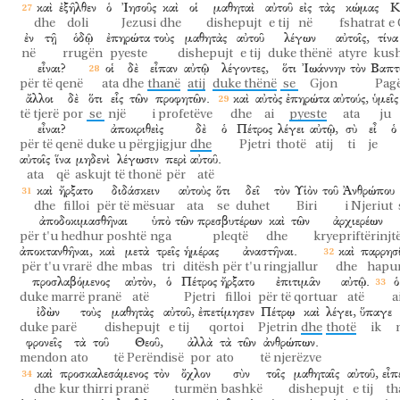
καὶ
ἐξῆλθεν
ὁ
Ἰησοῦς
καὶ
οἱ
μαθηταὶ
αὐτοῦ
εἰς
τὰς
κώμας
Κ
dhe
doli
Jezusi
dhe
dishepujt
e tij
në
fshatrat
e
ἐν
τῇ
ὁδῷ
ἐπηρώτα
τοὺς
μαθητὰς
αὐτοῦ
λέγων
αὐτοῖς,
τίνα
në
rrugën
pyeste
dishepujt
e tij
duke thënë
atyre
kus
εἶναι?
οἱ
δὲ
εἶπαν
αὐτῷ
λέγοντες,
ὅτι
Ἰωάννην
τὸν
Βαπτι
për të qenë
ata
dhe
thanë
atij
duke thënë
se
Gjon
Pagë
ἄλλοι
δὲ
ὅτι
εἷς
τῶν
προφητῶν.
καὶ
αὐτὸς
ἐπηρώτα
αὐτούς,
ὑμεῖς
të tjerë
por
se
një
i profetëve
dhe
ai
pyeste
ata
ju
εἶναι?
ἀποκριθεὶς
δὲ
ὁ
Πέτρος
λέγει
αὐτῷ,
σὺ
εἶ
ὁ
për të qenë
duke u përgjigjur
dhe
Pjetri
thotë
atij
ti
je
αὐτοῖς
ἵνα
μηδενὶ
λέγωσιν
περὶ
αὐτοῦ.
ata
që
askujt
të thonë
për
atë
καὶ
ἤρξατο
διδάσκειν
αὐτοὺς
ὅτι
δεῖ
τὸν
Υἱὸν
τοῦ
Ἀνθρώπου
dhe
filloi
për të mësuar
ata
se
duhet
Biri
i Njeriut
ἀποδοκιμασθῆναι
ὑπὸ
τῶν
πρεσβυτέρων
καὶ
τῶν
ἀρχιερέων
për t'u hedhur poshtë
nga
pleqtë
dhe
kryepriftërinjt
ἀποκτανθῆναι,
καὶ
μετὰ
τρεῖς
ἡμέρας
ἀναστῆναι.
καὶ
παρρησ
për t'u vrarë
dhe
mbas
tri
ditësh
për t'u ringjallur
dhe
hapu
προσλαβόμενος
αὐτὸν,
ὁ
Πέτρος
ἤρξατο
ἐπιτιμᾶν
αὐτῷ.
ὁ
duke marrë pranë
atë
Pjetri
filloi
për të qortuar
atë
a
ἰδὼν
τοὺς
μαθητὰς
αὐτοῦ,
ἐπετίμησεν
Πέτρῳ
καὶ
λέγει,
ὕπαγε
duke parë
dishepujt
e tij
qortoi
Pjetrin
dhe
thotë
ik
φρονεῖς
τὰ
τοῦ
Θεοῦ,
ἀλλὰ
τὰ
τῶν
ἀνθρώπων.
mendon
ato
të Perëndisë
por
ato
të njerëzve
καὶ
προσκαλεσάμενος
τὸν
ὄχλον
σὺν
τοῖς
μαθηταῖς
αὐτοῦ,
εἶπ
dhe
kur thirri pranë
turmën
bashkë
dishepujt
e tij
th