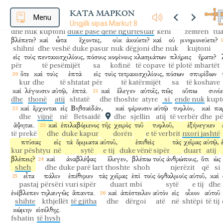
γνοὺς,
ὁ
Ἰησοῦς
λέγει
αὐτοῖς,
τί
διαλογίζεσθε
ὅτι
ἄρτους
οὐκ
ἔ
ΚΑΤΑ ΜΑΡΚΟΝ
duke ditur
Jezusi
thotë
atyre
pse
diskutoni
që
bukë
nuk
k
Menu
οὐδὲ
συνίετε?
πεπωρωμένην
ἔχετε
τὴν
καρδίαν
ὑμῶ
Ungjilli sipas Markut 8
dhe nuk
kuptoni
duke pasë qenë ngurtësuar
keni
zemrën
tua
βλέπετε?
καὶ
ὦτα
ἔχοντες,
οὐκ
ἀκούετε?
καὶ
οὐ
μνημονεύετε?
shihni
dhe
veshë
duke pasur
nuk
dëgjoni
dhe
nuk
kujtoni
εἰς
τοὺς
πεντακισχιλίους,
πόσους
κοφίνους
κλασμάτων
πλήρεις
ἤρατε?
për
të pesëmijët
sa
kofinë
të copave
të plotë
mbartët
ὅτε
καὶ
τοὺς
ἑπτὰ
εἰς
τοὺς
τετρακισχιλίους,
πόσων
σπυρίδων
kur
dhe
të shtatat
për
të katërmijët
sa
të koshave
καὶ
λέγουσιν
αὐτῷ,
ἑπτά.
καὶ
ἔλεγεν
αὐτοῖς,
πῶς
οὔπω
συνίε
dhe
thonë
atij
shtatë
dhe
thoshte
atyre
si
ende nuk
kupt
καὶ
ἔρχονται
εἰς
Βηθσαϊδάν,
καὶ
φέρουσιν
αὐτῷ
τυφλὸν,
καὶ
πα
dhe
vijnë
në
Betsaidë
dhe
sjellin
atij
të verbër
dhe
pë
ἅψηται.
καὶ
ἐπιλαβόμενος
τῆς
χειρὸς
τοῦ
τυφλοῦ,
ἐξήνεγκεν
të prekë
dhe
duke kapur
dorën
e të verbrit
nxori jashtë
πτύσας
εἰς
τὰ
ὄμματα
αὐτοῦ,
ἐπιθεὶς
τὰς
χεῖρας
αὐτῷ,
kur pështyu
në
sytë
e tij
duke vënë sipër
duart
atij
βλέπεις?
καὶ
ἀναβλέψας
ἔλεγεν,
βλέπω
τοὺς
ἀνθρώπους,
ὅτι
ὡς
sheh
dhe
duke parë lart
thoshte
shoh
njerëzit
që
si
εἶτα
πάλιν
ἐπέθηκεν
τὰς
χεῖρας
ἐπὶ
τοὺς
ὀφθαλμοὺς
αὐτοῦ,
καὶ
pastaj
përsëri
vuri sipër
duart
mbi
sytë
e tij
dhe
ἐνέβλεπεν
τηλαυγῶς
ἅπαντα.
καὶ
ἀπέστειλεν
αὐτὸν
εἰς
οἶκον
αὐτοῦ
shihte
kthjellët
të gjitha
dhe
dërgoi
atë
në
shtëpi
të tij
κώμην
εἰσέλθῃς.
fshatin
të hysh