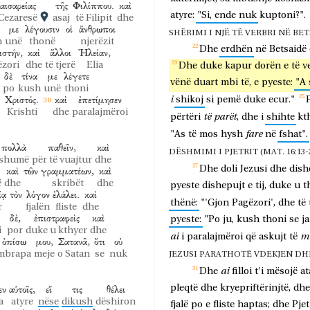
αισαρείας
τῆς
Φιλίππου.
καὶ
atyre:
"Si,
ende
nuk
kuptoni?".
 Cezaresë
asaj
të Filipit
dhe
με
λέγουσιν
οἱ
ἄνθρωποι
SHËRIMI I NJË TË VERBRI NË BE
h
unë
thonë
njerëzit
Dhe
erdhën
në
Betsaidë
στήν,
καὶ
ἄλλοι
Ἠλείαν,
zori
dhe
të tjerë
Elia
Dhe
duke
kapur
dorën
e
të
v
δὲ
τίνα
με
λέγετε
vënë
duart
mbi
të,
e
pyeste:
"A
po
kush
unë
thoni
Χριστός.
καὶ
ἐπετίμησεν
i
shikoj
si
pemë
duke
ecur."
P
Krishti
dhe
paralajmëroi
të
parët
përtëri
,
dhe
i
shihte
kth
fare
"As
të
mos
hysh
në
fshat".
πολλὰ
παθεῖν,
καὶ
DËSHMIMI I PJETRIT (MAT. 16:13-20
shumë
për të vuajtur
dhe
Dhe
doli
Jezusi
dhe
dish
καὶ
τῶν
γραμματέων,
καὶ
ë
dhe
skribët
dhe
pyeste
dishepujt
e
tij,
duke
u
t
ίᾳ
τὸν
λόγον
ἐλάλει.
καὶ
thënë:
"'Gjon
Pagëzori',
dhe
të
r
fjalën
fliste
dhe
δὲ,
ἐπιστραφεὶς
καὶ
pyeste:
"Po
ju,
kush
thoni
se
j
i
por
duke u kthyer
dhe
ai
m
i
paralajmëroi
që
askujt
të
ὀπίσω
μου,
Σατανᾶ,
ὅτι
οὐ
mbrapa
meje
o Satan
se
nuk
JEZUSI PARATHOTË VDEKJEN DHE RI
ai
Dhe
filloi
t'i
mësojë
at
εν
αὐτοῖς,
εἴ
τις
θέλει
pleqtë
dhe
kryepriftërinjtë,
dhe
a
atyre
nëse
dikush
dëshiron
fjalë
po
e
fliste
haptas;
dhe
Pjet