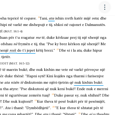
ata
ara
turmës;
dhe
ia
vunë
para.
Kishin
edhe
pak
peshq
të
që
turmës
njerëzit
edhe
këta
të
viheshin
para
.
Dhe
hëngrën
e
u
ata
veta
osha
tepricë
të
copave.
Tani,
ishin
rreth
katër
mijë
;
dhe
hipi
në
varkë
me
dishepujt
e
tij,
shkoi
në
rajonet
e
Dalmanutës.
 (MAT. 16:1-4)
me
lluan
për
t'u
rragatur
të,
duke
kërkuar
prej
tij
një
shenjë
nga
në
ofshau
frymën
e
tij,
tha:
"Pse
ky
brez
kërkon
një
shenjë?
Me
nuk
henjë
do
t'i
jepet
këtij
brezi."
Dhe
si
i
la
ata,
duke
hipur
n
tjetër.
DIT (MAT. 16:5-12)
ë
të
marrin
bukë,
dhe
nuk
kishin
me
vete
në
varkë
përveçse
një
ër
duke
thënë:
"Hapni
sytë!
Kini
kujdes
nga
tharmi
i
farisenjve
ata
nisën
të
he
diskutonin
me
njëri-tjetrin
që
nuk
kishin
bukë.
u
tha
atyre:
"Pse
diskutoni
që
nuk
keni
bukë?
Ende
nuk
e
merrni
eni
të
ngurtësuar
zemrën
tuaj?
Duke
pasur
sy,
nuk
shihni?!
Dhe
?!
Dhe
nuk
kujtoni?!
Kur
theva
të
pesë
bukët
për
të
pesëmijët,
Ata
theva
?".
i
thanë:
"Dymbëdhjetë".
"E
kur
të
shtatat
për
të
me
ata
ai
h
copa
mbartët?".
Dhe
i
thanë:
"Shtatë".
Dhe
u
thoshte