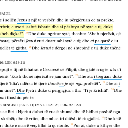
TSAIDË
e
i
sollën
Jezusit
një
të
verbër,
dhe
iu
përgjëruan
që
ta
prekte.
erbrit,
e
nxori
jashtë
fshatit;
dhe
si
pështyu
në
sytë
e
tij,
duke
sheh
diçka?".
Dhe
duke
ngritur
sytë,
thoshte:
"Shoh
njerëzit,
që
Jezusi
ai
astaj,
përsëri
vuri
duart
mbi
sytë
e
tij;
dhe
pa
qartë
e
iu
Jezusi
jellët
të
gjitha.
Dhe
e
dërgoi
në
shtëpinë
e
tij,
duke
thënë:
; LUK. 9:18-21)
nisi
epujt
e
tij
në
fshatrat
e
Cezaresë
së
Filipit;
dhe
gjatë
rrugës
t'i
hënë:
"Kush
thonë
njerëzit
se
jam
unë?".
Dhe
ata
i
treguan,
duke
thonë
je
nga
tjerë
'Elia';
ndërsa
të
tjerë
se
një
profetët".
Dhe
ai
i
am
unë?".
Dhe
Pjetri,
duke
u
përgjigjur,
i
tha:
"Ti
je
Krishti!".
Dhe
os
i
thoshin
për
të.
NGJALLJEN E TIJ (MAT. 16:21-23; LUK. 9:21-22)
a
se
Biri
i
Njeriut
duhet
të
vuajë
shumë
dhe
të
hidhet
poshtë
nga
skribët;
dhe
të
vritet,
dhe
mbas
tri
ditësh
të
ringjallet.
Dhe
këtë
ri,
duke
e
marrë
veç,
filloi
ta
qortonte.
Por
ai,
duke
u
kthyer
dhe