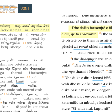
των
ἑπτὰ
σπυρίδας.
ἦσαν
δὲ
Jezusi
vegjël;
dhe
,
si
i
bekoi,
tha
ave
shtatë
kosha
ishin
dhe
εἰς
τὸ
πλοῖον
UGNT
μετὰ
τῶν
ngopën;
dhe
mbartën
shtatë
k
në
varkën
me
ai
i
lëshoi.
Dhe
menjëherë,
si
FARISENJTË KËRKOJNË NJË SHENJË
τοῦντες
παρ’
αὐτοῦ
σημεῖον
ἀπὸ
Dhe
dolën
farisenjtë
e
fi
 kërkuar
nga
ai
shenjë
nga
αὐτοῦ
λέγει,
τί
ἡ
γενεὰ
αὕτη
qielli,
që
ta
sprovonin.
Dhe
si
së tij
thotë
pse
brezi
ky
se
të
vërtetë
po
ju
them
asnjë
s
ταύτῃ
σημεῖον.
καὶ
ἀφεὶς
në
varkë
përsëri
,
shkoi
në
anë
këtij
shenjë
dhe
kur la
THARMI I FARISENJVE DHE I HERO
dishepujt
Dhe
harruan
q
ἶχον
μεθ’
ἑαυτῶν
ἐν
τῷ
shin
me
vetet e tyre
në
Jezusi
bukë.
Dhe
u
jepte
urdh
ἀπὸ
τῆς
ζύμης
τῶν
Φαρισαίων
nga
dhe
tharmi
i
Herodit!".
D
ga
tharmi
i farisenjve
τους
οὐκ
ἔχουσιν.
καὶ
këtë
Dhe
duke
e
ditur
Jezusi
,
ukë
nuk
kanë
dhe
A
vesh
dhe
nuk
e
kuptoni?
e
k
χετε?
οὔπω
νοεῖτε,
eni
ende nuk
merrni vesh
duke
pasur
veshë,
nuk
dëgjoni
ν?
ὀφθαλμοὺς
ἔχοντες,
οὐ
me
sa
kofinë
plot
copa
mbartët
j
sy
duke pasur
nuk
ὅτε
τοὺς
πέντε
ἄρτους
ἔκλασα
katërmijët,
sa
mbushje
koshas
kur
të pesë
bukët
theva
atyre:
"Si,
ende
nuk
kuptoni?".
λέγουσιν
αὐτῷ,
δώδεκα.