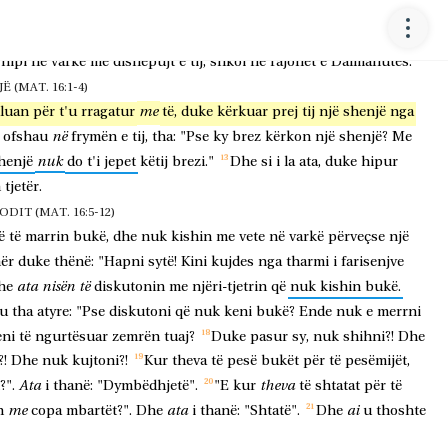
që
turmës
njerëzit
edhe
këta
të
viheshin
para
.
Dhe
hëngrën
e
u
ata
veta
osha
tepricë
të
copave.
Tani,
ishin
rreth
katër
mijë
;
dhe
hipi
në
varkë
me
dishepujt
e
tij,
shkoi
në
rajonet
e
Dalmanutës.
 (MAT. 16:1-4)
me
lluan
për
t'u
rragatur
të,
duke
kërkuar
prej
tij
një
shenjë
nga
në
ofshau
frymën
e
tij,
tha:
"Pse
ky
brez
kërkon
një
shenjë?
Me
nuk
henjë
do
t'i
jepet
këtij
brezi."
Dhe
si
i
la
ata,
duke
hipur
n
tjetër.
DIT (MAT. 16:5-12)
ë
të
marrin
bukë,
dhe
nuk
kishin
me
vete
në
varkë
përveçse
një
ër
duke
thënë:
"Hapni
sytë!
Kini
kujdes
nga
tharmi
i
farisenjve
ata
nisën
të
he
diskutonin
me
njëri-tjetrin
që
nuk
kishin
bukë.
u
tha
atyre:
"Pse
diskutoni
që
nuk
keni
bukë?
Ende
nuk
e
merrni
eni
të
ngurtësuar
zemrën
tuaj?
Duke
pasur
sy,
nuk
shihni?!
Dhe
?!
Dhe
nuk
kujtoni?!
Kur
theva
të
pesë
bukët
për
të
pesëmijët,
Ata
theva
?".
i
thanë:
"Dymbëdhjetë".
"E
kur
të
shtatat
për
të
me
ata
ai
h
copa
mbartët?".
Dhe
i
thanë:
"Shtatë".
Dhe
u
thoshte