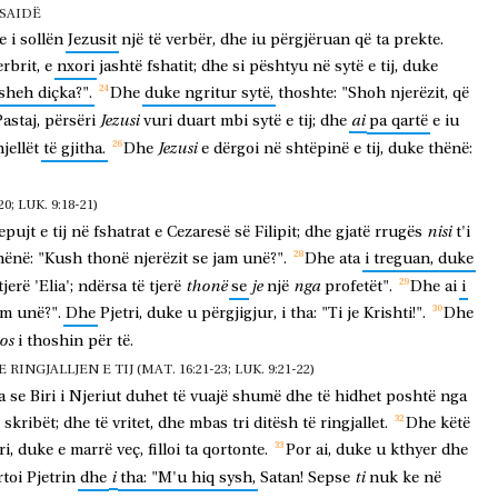
TSAIDË
e
i
sollën
Jezusit
një
të
verbër,
dhe
iu
përgjëruan
që
ta
prekte.
erbrit,
e
nxori
jashtë
fshatit;
dhe
si
pështyu
në
sytë
e
tij,
duke
sheh
diçka?".
Dhe
duke
ngritur
sytë,
thoshte:
"Shoh
njerëzit,
që
Jezusi
ai
astaj,
përsëri
vuri
duart
mbi
sytë
e
tij;
dhe
pa
qartë
e
iu
Jezusi
jellët
të
gjitha.
Dhe
e
dërgoi
në
shtëpinë
e
tij,
duke
thënë:
; LUK. 9:18-21)
nisi
epujt
e
tij
në
fshatrat
e
Cezaresë
së
Filipit;
dhe
gjatë
rrugës
t'i
hënë:
"Kush
thonë
njerëzit
se
jam
unë?".
Dhe
ata
i
treguan,
duke
thonë
je
nga
tjerë
'Elia';
ndërsa
të
tjerë
se
një
profetët".
Dhe
ai
i
am
unë?".
Dhe
Pjetri,
duke
u
përgjigjur,
i
tha:
"Ti
je
Krishti!".
Dhe
os
i
thoshin
për
të.
NGJALLJEN E TIJ (MAT. 16:21-23; LUK. 9:21-22)
a
se
Biri
i
Njeriut
duhet
të
vuajë
shumë
dhe
të
hidhet
poshtë
nga
skribët;
dhe
të
vritet,
dhe
mbas
tri
ditësh
të
ringjallet.
Dhe
këtë
ri,
duke
e
marrë
veç,
filloi
ta
qortonte.
Por
ai,
duke
u
kthyer
dhe
i
ti
rtoi
Pjetrin
dhe
tha:
"M'u
hiq
sysh,
Satan!
Sepse
nuk
ke
në