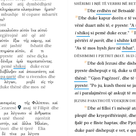
thonë
atij
dymbëdhjetë
SHËRIMI I NJË TË VERBRI NË BE
πληρώματα
κλασμάτων
ἤρατε?
Dhe
erdhën
në
Betsaidë
mbushje
të copave
mbartët
Dhe
duke
kapur
dorën
e
të
v
τε?
oni
vënë
duart
mbi
të,
e
pyeste:
"A
ρακαλοῦσιν
αὐτὸν
ἵνα
αὐτοῦ
i
shikoj
si
pemë
duke
ecur."
P
rgjërojnë
atë
që
atë
αὐτὸν
ἔξω
τῆς
κώμης,
καὶ
të
parët
përtëri
,
dhe
i
shihte
kth
atë
jashtë
fshatit
dhe
fare
"As
të
mos
hysh
në
fshat".
ἐπηρώτα
αὐτόν,
εἴ
τι
pyeste
atë
nëse
diçka
DËSHMIMI I PJETRIT (MAT. 16:13-20
δένδρα
ὁρῶ
περιπατοῦντας.
Dhe
doli
Jezusi
dhe
dish
pemë
shikoj
duke ecur
διέβλεψεν
καὶ
ἀπεκατέστη
καὶ
pyeste
dishepujt
e
tij,
duke
u
t
pa qartë
dhe
u rivendos
dhe
thënë:
"'Gjon
Pagëzori',
dhe
të
λέγων,
μηδὲ
εἰς
τὴν
pyeste:
"Po
ju,
kush
thoni
se
j
duke thënë
dhe mos
në
ai
m
i
paralajmëroi
që
askujt
të
JEZUSI PARATHOTË VDEKJEN DHE RI
αισαρείας
τῆς
Φιλίππου.
καὶ
 Cezaresë
asaj
të Filipit
dhe
ai
Dhe
filloi
t'i
mësojë
at
με
λέγουσιν
οἱ
ἄνθρωποι
pleqtë
dhe
kryepriftërinjtë,
dhe
h
unë
thonë
njerëzit
στήν,
καὶ
ἄλλοι
Ἠλείαν,
fjalë
po
e
fliste
haptas;
dhe
Pjet
zori
dhe
të tjerë
Elia
duke
parë
dishepujt
e
vet,
e
qo
δὲ
τίνα
με
λέγετε