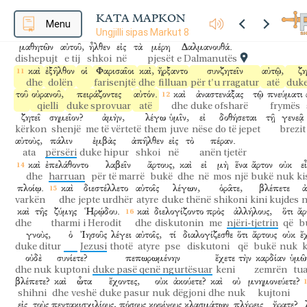
καὶ
ἔφαγον
καὶ
ἐχορτάσθησαν,
καὶ
ἦραν
περισσεύματα
κλασμά
dhe
hëngrën
dhe
u ngopën
dhe
mbartën
teprica
të cop
ΚΑΤΑ ΜΑΡΚΟΝ
ὡς
τετρακισχίλιοι.
καὶ
ἀπέλυσεν
αὐτούς.
καὶ
εὐθὺς
ἐμβὰς
Menu
Ungjilli sipas Markut 8
rreth
katër mijë
dhe
lëshoi
ata
dhe
menjëherë
kur hipi
μαθητῶν
αὐτοῦ,
ἦλθεν
εἰς
τὰ
μέρη
Δαλμανουθά.
dishepujt
e tij
shkoi
në
pjesët
e Dalmanutës
καὶ
ἐξῆλθον
οἱ
Φαρισαῖοι
καὶ,
ἤρξαντο
συνζητεῖν
αὐτῷ,
ζη
dhe
dolën
farisenjtë
dhe
filluan
për t'u rragatur
atë
duke
τοῦ
οὐρανοῦ,
πειράζοντες
αὐτόν.
καὶ
ἀναστενάξας
τῷ
πνεύματι
qielli
duke sprovuar
atë
dhe
duke ofsharë
frymës
ζητεῖ
σημεῖον?
ἀμὴν,
λέγω
ὑμῖν,
εἰ
δοθήσεται
τῇ
γενεᾷ
kërkon
shenjë
me të vërtetë
them
juve
nëse
do të jepet
brezit
αὐτοὺς,
πάλιν
ἐμβὰς
ἀπῆλθεν
εἰς
τὸ
πέραν.
ata
përsëri
duke hipur
shkoi
në
anën tjetër
καὶ
ἐπελάθοντο
λαβεῖν
ἄρτους,
καὶ
εἰ
μὴ
ἕνα
ἄρτον
οὐκ
ε
dhe
harruan
për të marrë
bukë
dhe
në
mos
një
bukë
nuk
ki
πλοίῳ.
καὶ
διεστέλλετο
αὐτοῖς
λέγων,
ὁρᾶτε,
βλέπετε
varkën
dhe
jepte urdhër
atyre
duke thënë
shikoni
kini kujdes
n
καὶ
τῆς
ζύμης
Ἡρῴδου.
καὶ
διελογίζοντο
πρὸς
ἀλλήλους,
ὅτι
ἄρ
dhe
tharmi
i Herodit
dhe
diskutonin
me
njëri-tjetrin
që
b
γνοὺς,
ὁ
Ἰησοῦς
λέγει
αὐτοῖς,
τί
διαλογίζεσθε
ὅτι
ἄρτους
οὐκ
ἔ
duke ditur
Jezusi
thotë
atyre
pse
diskutoni
që
bukë
nuk
k
οὐδὲ
συνίετε?
πεπωρωμένην
ἔχετε
τὴν
καρδίαν
ὑμῶ
dhe nuk
kuptoni
duke pasë qenë ngurtësuar
keni
zemrën
tua
βλέπετε?
καὶ
ὦτα
ἔχοντες,
οὐκ
ἀκούετε?
καὶ
οὐ
μνημονεύετε?
shihni
dhe
veshë
duke pasur
nuk
dëgjoni
dhe
nuk
kujtoni
εἰς
τοὺς
πεντακισχιλίους,
πόσους
κοφίνους
κλασμάτων
πλήρεις
ἤρατε?