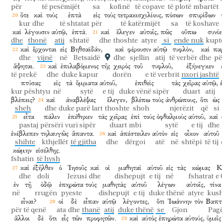
për
të pesëmijët
sa
kofinë
të copave
të plotë
mbartët
ὅτε
καὶ
τοὺς
ἑπτὰ
εἰς
τοὺς
τετρακισχιλίους,
πόσων
σπυρίδων
kur
dhe
të shtatat
për
të katërmijët
sa
të koshave
καὶ
λέγουσιν
αὐτῷ,
ἑπτά.
καὶ
ἔλεγεν
αὐτοῖς,
πῶς
οὔπω
συνίε
dhe
thonë
atij
shtatë
dhe
thoshte
atyre
si
ende nuk
kupt
καὶ
ἔρχονται
εἰς
Βηθσαϊδάν,
καὶ
φέρουσιν
αὐτῷ
τυφλὸν,
καὶ
πα
dhe
vijnë
në
Betsaidë
dhe
sjellin
atij
të verbër
dhe
pë
ἅψηται.
καὶ
ἐπιλαβόμενος
τῆς
χειρὸς
τοῦ
τυφλοῦ,
ἐξήνεγκεν
të prekë
dhe
duke kapur
dorën
e të verbrit
nxori jashtë
πτύσας
εἰς
τὰ
ὄμματα
αὐτοῦ,
ἐπιθεὶς
τὰς
χεῖρας
αὐτῷ,
kur pështyu
në
sytë
e tij
duke vënë sipër
duart
atij
βλέπεις?
καὶ
ἀναβλέψας
ἔλεγεν,
βλέπω
τοὺς
ἀνθρώπους,
ὅτι
ὡς
sheh
dhe
duke parë lart
thoshte
shoh
njerëzit
që
si
εἶτα
πάλιν
ἐπέθηκεν
τὰς
χεῖρας
ἐπὶ
τοὺς
ὀφθαλμοὺς
αὐτοῦ,
καὶ
pastaj
përsëri
vuri sipër
duart
mbi
sytë
e tij
dhe
ἐνέβλεπεν
τηλαυγῶς
ἅπαντα.
καὶ
ἀπέστειλεν
αὐτὸν
εἰς
οἶκον
αὐτοῦ
shihte
kthjellët
të gjitha
dhe
dërgoi
atë
në
shtëpi
të tij
κώμην
εἰσέλθῃς.
fshatin
të hysh
καὶ
ἐξῆλθεν
ὁ
Ἰησοῦς
καὶ
οἱ
μαθηταὶ
αὐτοῦ
εἰς
τὰς
κώμας
Κ
dhe
doli
Jezusi
dhe
dishepujt
e tij
në
fshatrat
e
ἐν
τῇ
ὁδῷ
ἐπηρώτα
τοὺς
μαθητὰς
αὐτοῦ
λέγων
αὐτοῖς,
τίνα
në
rrugën
pyeste
dishepujt
e tij
duke thënë
atyre
kus
εἶναι?
οἱ
δὲ
εἶπαν
αὐτῷ
λέγοντες,
ὅτι
Ἰωάννην
τὸν
Βαπτι
për të qenë
ata
dhe
thanë
atij
duke thënë
se
Gjon
Pagë
ἄλλοι
δὲ
ὅτι
εἷς
τῶν
προφητῶν.
καὶ
αὐτὸς
ἐπηρώτα
αὐτούς,
ὑμεῖς