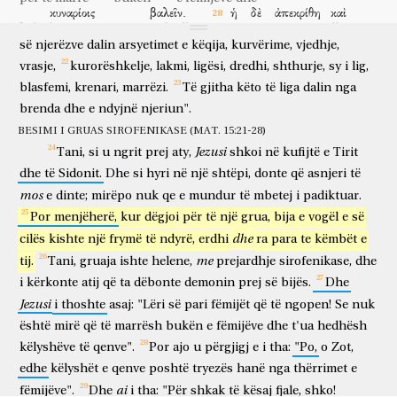
gjithashtu
ushqimet).
Dhe
thoshte,
:
"Ajo
që
del
prej
njeriut,
κυναρίοις
βαλεῖν.
ἡ
δὲ
ἀπεκρίθη
καὶ
është
që
ajo
e
ndyn
njeriun.
Sepse
nga
brenda,
prej
zemrës
këlyshëve të qenve
për të hedhur
ajo
por
u përgjigj
dhe
λέγει
αὐτῷ,
ναί,
Κύριε,
καὶ
τὰ
κυνάρια
ὑποκάτω
τῆς
së
njerëzve
dalin
arsyetimet
e
këqija,
kurvërime,
vjedhje,
thotë
atij
po
o Zot
edhe
këlyshët e qenve
poshtë
vrasje,
kurorëshkelje,
lakmi,
ligësi,
dredhi,
shthurje,
sy
i
lig,
τραπέζης
ἐσθίουσιν
ἀπὸ
τῶν
ψιχίων
τῶν
παιδίων.
καὶ
εἶπεν
blasfemi,
krenari,
marrëzi.
Të
gjitha
këto
të
liga
dalin
nga
tryezës
hanë
nga
thërrimet
e fëmijëve
dhe
tha
αὐτῇ,
διὰ
τοῦτον
τὸν
λόγον,
ὕπαγε,
ἐξελήλυθεν
τὸ
brenda
dhe
e
ndyjnë
njeriun".
asaj
për shkak
të kësaj
fjalës
shko
ka dalë
δαιμόνιον,
ἐκ
τῆς
θυγατρός
σου.
καὶ
ἀπελθοῦσα
εἰς
τὸν
BESIMI I GRUAS SIROFENIKASE (MAT. 15:21-28)
demoni
prej
bijës
sate
dhe
kur shkoi
në
Jezusi
Tani,
si
u
ngrit
prej
aty,
shkoi
në
kufijtë
e
Tirit
οἶκον
αὐτῆς,
εὗρεν
τὸ
παιδίον
βεβλημένον
ἐπὶ
τὴν
κλίνην,
dhe
të
Sidonit.
Dhe
si
hyri
në
një
shtëpi,
donte
që
asnjeri
të
shtëpinë
e saj
gjeti
fëmijën
hedhur
mbi
dyshekun
καὶ
τὸ
δαιμόνιον
ἐξεληλυθός.
mos
e
dinte;
mirëpo
nuk
qe
e
mundur
të
mbetej
i
padiktuar.
dhe
demonin
duke pasë dalë
Por
menjëherë,
kur
dëgjoi
për
të
një
grua,
bija
e
vogël
e
së
καὶ
πάλιν
ἐξελθὼν
ἐκ
τῶν
ὁρίων
Τύρου,
ἦλθεν
διὰ
dhe
cilës
kishte
një
frymë
të
ndyrë,
erdhi
ra
para
te
këmbët
e
dhe
përsëri
kur doli
prej
kufijve
të Tirit
shkoi
përmes
Σιδῶνος
εἰς
τὴν
θάλασσαν
τῆς
Γαλιλαίας,
ἀνὰ
μέσον
τῶν
me
tij.
Tani,
gruaja
ishte
helene,
prejardhje
sirofenikase,
dhe
Sidonit
drejt
detit
të Galilesë
ndër
mes
i
ὁρίων
kërkonte
Δεκαπόλεως.
atij
që
ta
dëbonte
καὶ
demonin
φέρουσιν
αὐτῷ
prej
së
bijës.
κωφὸν
Dhe
καὶ
kufijve
të Dekapolit
dhe
sjellin
atij
të shurdhër
dhe
Jezusi
i
thoshte
asaj:
"Lëri
së
pari
fëmijët
që
të
ngopen!
Se
nuk
μογιλάλον,
καὶ
παρακαλοῦσιν
αὐτὸν
ἵνα
ἐπιθῇ
αὐτῷ
τὴν
është
mirë
që
të
marrësh
bukën
e
fëmijëve
dhe
t'ua
hedhësh
të belbët
dhe
përgjërojnë
atë
që
të vërë sipër
atij
χεῖρα.
καὶ
ἀπολαβόμενος
αὐτὸν
ἀπὸ
τοῦ
ὄχλου
κατ’
ἰδίαν,
këlyshëve
të
qenve".
Por
ajo
u
përgjigj
e
i
tha:
"Po,
o
Zot,
dorën
dhe
kur mori mënjanë
atë
nga
turma
më
vete
edhe
këlyshët
e
qenve
poshtë
tryezës
hanë
nga
thërrimet
e
ἔβαλεν
τοὺς
δακτύλους
αὐτοῦ
εἰς
τὰ
ὦτα
αὐτοῦ,
καὶ
ai
vuri
gishtat
e tij
në
veshët
e tij
dhe
fëmijëve".
Dhe
i
tha:
"Për
shkak
të
kësaj
fjale,
shko!