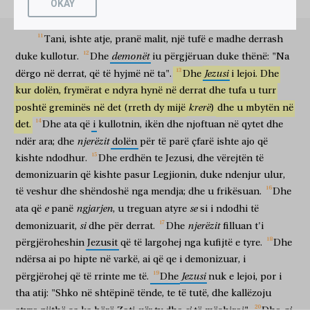
OKAY
jemi
shumë".
Dhe
i
përgjërohej
shumë
Jezusit
që
të
mos
i
λεγεῶνα,
καὶ
ἐφοβήθησαν.
καὶ
διηγήσαντο
αὐτοῖς
οἱ
ἰδόντες,
Legjionin
dhe
u frikësuan
dhe
treguan
atyre
ata
që panë
dërgonte
ata
jashtë
krahinës.
πῶς
ἐγένετο
τῷ
δαιμονιζομένῳ,
καὶ
περὶ
τῶν
χοίρων.
Tani,
ishte
atje,
pranë
malit,
një
tufë
e
madhe
derrash
si
ndodhi
atij
që është demonizuar
dhe
për
derrat
καὶ
ἤρξαντο
παρακαλεῖν
αὐτὸν
ἀπελθεῖν
ἀπὸ
τῶν
demonët
duke
kullotur.
Dhe
iu
përgjëruan
duke
thënë:
"Na
dhe
filluan
për të përgjëruar
atë
për t'u larguar
nga
Jezusi
dërgo
në
derrat,
që
të
hyjmë
në
ta".
Dhe
i
lejoi.
Dhe
ὁρίων
αὐτῶν.
καὶ
ἐμβαίνοντος
αὐτοῦ
εἰς
τὸ
πλοῖον,
kur
dolën,
frymërat
e
ndyra
hynë
në
derrat
dhe
tufa
u
turr
kufijtë
e tyre
dhe
ndërsa hip
ai
në
varkën
παρεκάλει
αὐτὸν
ὁ
δαιμονισθεὶς,
ἵνα
μετ’
αὐτοῦ
ᾖ.
krerë
poshtë
greminës
në
det
(rreth
dy
mijë
)
dhe
u
mbytën
në
përgjëronte
atë
ai
që u demonizua
që
me
atë
të jetë
det.
Dhe
ata
që
i
kullotnin,
ikën
dhe
njoftuan
në
qytet
dhe
καὶ
οὐκ
ἀφῆκεν
αὐτόν,
ἀλλὰ
λέγει
αὐτῷ,
ὕπαγε
εἰς
τὸν
dhe
nuk
lejoi
atë
por
thotë
atij
shko
në
njerëzit
ndër
ara;
dhe
dolën
për
të
parë
çfarë
ishte
ajo
që
οἶκόν
σου,
πρὸς
τοὺς
σούς,
καὶ
ἀπάγγειλον
αὐτοῖς
ὅσα
kishte
ndodhur.
Dhe
erdhën
te
Jezusi,
dhe
vërejtën
të
shtëpinë
tënde
te
të tutë
dhe
kallëzo
atyre
gjithë sa
ὁ
Κύριός
σοι
πεποίηκεν,
καὶ
ἠλέησέν
σε.
καὶ
ἀπῆλθεν
καὶ
demonizuarin
që
kishte
pasur
Legjionin,
duke
ndenjur
ulur,
Zoti
ty
ka bërë
dhe
mëshiroi
ty
dhe
shkoi
dhe
të
veshur
dhe
shëndoshë
nga
mendja;
dhe
u
frikësuan.
Dhe
ἤρξατο
κηρύσσειν
ἐν
τῇ
Δεκαπόλει,
ὅσα
ἐποίησεν
e
ngjarjen
se
ata
që
panë
,
u
treguan
atyre
si
i
ndodhi
të
filloi
për të shpallur
në
Dekapolin
gjithë sa
bëri
αὐτῷ
ὁ
Ἰησοῦς,
καὶ
πάντες
ἐθαύμαζον.
si
njerëzit
demonizuarit,
dhe
për
derrat.
Dhe
filluan
t'i
atij
Jezusi
dhe
të gjithë
mrekulloheshin
përgjëroheshin
Jezusit
që
të
largohej
nga
kufijtë
e
tyre.
Dhe
καὶ
διαπεράσαντος
τοῦ
Ἰησοῦ
ἐν
τῷ
πλοίῳ
πάλιν
dhe
ndërsa kaloi matanë
Jezusi
në
varkën
përsëri
ndërsa
ai
po
hipte
në
varkë,
ai
që
qe
i
demonizuar,
i
εἰς
τὸ
πέραν,
συνήχθη
ὄχλος
πολὺς
ἐπ’
αὐτόν,
καὶ
Jezusi
përgjërohej
që
të
rrinte
me
të.
Dhe
nuk
e
lejoi,
por
i
në
anën tjetër
u mblodh
turmë
e madhe
tek
ai
dhe
ἦν
παρὰ
τὴν
θάλασσαν.
καὶ
ἰδοὺ,
ἔρχεται
εἷς
τῶν
tha
atij:
"Shko
në
shtëpinë
tënde,
te
të
tutë,
dhe
kallëzoju
ishte
ndanë
detit
dhe
ja
vjen
një