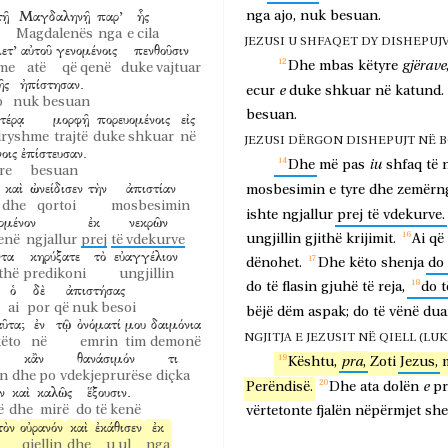
τῇ
Μαγδαληνῇ
παρ’
ἧς
nga
ajo,
nuk
besuan.
Magdalenës
nga
e cila
JEZUSI U SHFAQET DY DISHEPUJVE 
ετ’
αὐτοῦ
γενομένοις
πενθοῦσιν
gjërave
Dhe
mbas
këtyre
me
atë
që qenë
duke vajtuar
ῆς
ἠπίστησαν.
e
ecur
duke
shkuar
në
katund.
o
nuk besuan
besuan.
ἑτέρᾳ
μορφῇ
πορευομένοις
εἰς
dryshme
trajtë
duke shkuar
në
JEZUSI DËRGON DISHEPUJT NË BOTË (
νοις
ἐπίστευσαν.
iu
Dhe
më
pas
shfaq
të
re
besuan
καὶ
ὠνείδισεν
τὴν
ἀπιστίαν
mosbesimin
e
tyre
dhe
zemërn
dhe
qortoi
mosbesimin
ishte
ngjallur
prej
të
vdekurve.
ρμένον
ἐκ
νεκρῶν
ungjillin
gjithë
krijimit.
Ai
që
enë ngjallur
prej
të vdekurve
τα
κηρύξατε
τὸ
εὐαγγέλιον
dënohet.
Dhe
këto
shenja
do
ithë
predikoni
ungjillin
do
të
flasin
gjuhë
të
reja,
do
t
ὁ
δὲ
ἀπιστήσας
ai
por
që nuk besoi
bëjë
dëm
aspak;
do
të
vënë
dua
αῦτα;
ἐν
τῷ
ὀνόματί
μου
δαιμόνια
NGJITJA E JEZUSIT NË QIELL (LUK. 2
ëto
në
emrin
tim
demonë
κἂν
θανάσιμόν
τι
pra
Kështu,
,
Zoti
Jezus,
in
dhe po
vdekjeprurëse
diçka
e
Perëndisë.
Dhe
ata
dolën
pr
ν
καὶ
καλῶς
ἕξουσιν.
ë
dhe
mirë
do të kenë
vërtetonte
fjalën
nëpërmjet
she
τὸν
οὐρανόν
καὶ
ἐκάθισεν
ἐκ
qiellin
dhe
u ul
nga