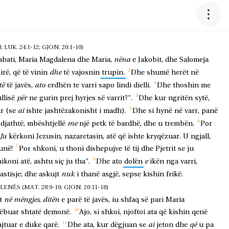
LUK. 24:1-12; GJON. 20:1-10)
nëna
abati,
Maria
Magdalena
dhe
Maria,
e
Jakobit,
dhe
Salomeja
dhe
irë,
që
të
vinin
të
vajosnin
trupin.
Dhe
shumë
herët
në
të
ato
të
javës,
erdhën
te
varri
sapo
lindi
dielli.
Dhe
thoshin
me
për
llisë
ne
gurin
prej
hyrjes
së
varrit?".
Dhe
kur
ngritën
sytë,
ai
ur
(se
ishte
jashtëzakonisht
i
madh).
Dhe
si
hynë
në
varr,
panë
me
djathtë,
mbështjellë
një
petk
të
bardhë,
dhe
u
trembën.
Por
Ju
kërkoni
Jezusin,
nazaretasin,
atë
që
ishte
kryqëzuar.
U
ngjall,
unë!
Por
shkoni,
u
thoni
dishepujve
të
tij
dhe
Pjetrit
se
ju
e
hikoni
atë,
ashtu
siç
ju
tha".
Dhe
ato
dolën
ikën
nga
varri,
nuk
astisje;
dhe
askujt
i
thanë
asgjë,
sepse
kishin
frikë.
ËS (MAT. 28:9-10; GJON. 20:11-18)
në
mëngjes
ditën
t
,
e
parë
të
javës,
iu
shfaq
së
pari
Maria
ëbuar
shtatë
demonë.
Ajo,
si
shkoi,
njoftoi
ata
që
kishin
qenë
ai
që
ajtuar
e
duke
qarë.
Dhe
ata,
kur
dëgjuan
se
jeton
dhe
u
pa