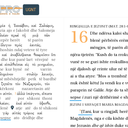
UGNT
ρία
ἡ
Ἰακώβου,
καὶ
Σαλώμη,
RINGJALLJA E JEZUSIT (MAT. 28:1-8; 
ria
ajo
e Jakobit
dhe
Salomeja
16
Dhe
ndërsa
kaloi
sh
λείαν
πρωῒ
τῇ
μιᾷ
τῶν
tepër
herët
të parën
blenë
përbërës
erëm
ἔλεγον
πρὸς
ἑαυτάς,
di
mëngjes,
të
parën
thoshin
ndaj
veteve të tyre
καὶ
ἀναβλέψασαι
θεωροῦσιν
ὅτι
njëra-tjetrën:
"Kush
do
ta
rroku
dhe
kur panë lart
vërejnë
se
vunë
re
se
guri
ishte
rrokullis
αὶ
εἰσελθοῦσαι
εἰς
τὸ
μνημεῖον,
një
djalosh
që
rrinte
ulur
në
të
he
kur hynë
në
varrin
βλημένον
στολὴν
λευκήν,
u
u
ai
tha
atyre:
"Mos
trembni!
në mbështjellë
petk
të bardhë
ζητεῖτε
τὸν
Ναζαρηνὸν,
τὸν
nuk
është
këtu!
Ja
vendi
ku
e
v
kërkoni
nazaretasin
atë
paraprin
në
Galile.
Atje
do
ta
s
ν
αὐτόν.
ἀλλὰ
ὑπάγετε,
εἴπατε
i
sepse
zuri
një
drithërimë
e
sh
ë
atë
por
shkoni
thoni
λαίαν;
ἐκεῖ
αὐτὸν
ὄψεσθε,
JEZUSI I SHFAQET MARIA MAGDALEN
ilenë
atje
atë
do të shikoni
[Tani,
kur
u
ringjall,
herë
γὰρ
αὐτὰς
τρόμος
καὶ
sepse
ato
dridhje
dhe
Magdalenës,
nga
e
cila
kishte
d
dhe
që
ishin
me
Jezusin
duke
v