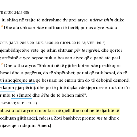
(LUK. 24:13-35)
ndërsa
ishin
,
iu
shfaq
në
trajtë
të
ndryshme
dy
prej
atyre,
duke
dhe
nuk
Dhe
ata
shkuan
njoftuan
të
tjerët;
por
as
atyre
u
MAT. 28:16-20; LUK. 24:36-49; GJON. 20:19-23; VEP. 1:6-8)
për
të
ngrënë
njëmbëdhjetëve
vetë,
që
ishin
shtruar
,
dhe
qortoi
e
tyre
gurtësinë
,
sepse
nuk
u
besuan
atyre
që
e
panë
atë
pasi
dhe
Dhe
u
tha
atyre:
"Shkoni
në
të
gjithë
botën
predikojini
besoi
dhe
u
pagëzua,
do
të
shpëtohet;
por
ai
që
nuk
besoi,
do
të
t'i
shoqërojnë
ata
që
besuan:
në
emrin
tim
do
të
dëbojnë
demonë,
ë
kapin
gjarpërinj;
dhe
po
të
pinë
diçka
vdekjeprurëse,
nuk
do
t'u
këta
r
mbi
të
sëmurë
dhe
do
të
bëhen
mirë".
4:50-53; VEP. 1:9-11)
mbasi
u
foli
atyre,
u
mor
lart
në
qiell
dhe
u
ul
në
të
djathtë
të
me
ta
edikuan
gjithandej,
ndërsa
Zoti
bashkëvepronte
dhe
e
njave
që
i
ndiqnin.
Amen.]