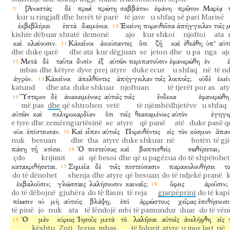
[Ἀναστὰς
δὲ
πρωῒ
πρώτῃ
σαββάτου
ἐφάνη
πρῶτον
Μαρίᾳ
kur u ringjall
dhe
herët
të parë
të jave
u shfaq
së pari
Marisë
ἐκβεβλήκει
ἑπτὰ
δαιμόνια.
Ἐκείνη
πορευθεῖσα
ἀπήγγειλεν
τοῖς
μ
kishte dëbuar
shtatë
demonë
ajo
kur shkoi
njoftoi
ata
καὶ
κλαίουσιν.
Κἀκεῖνοι
ἀκούσαντες
ὅτι
ζῇ
καὶ
ἐθεάθη
ὑπ’
αὐτ
dhe
duke qarë
dhe ata
kur dëgjuan
se
jeton
dhe
u pa
nga
aj
Μετὰ
δὲ
ταῦτα
δυσὶν
ἐξ
αὐτῶν
περιπατοῦσιν
ἐφανερώθη
ἐν
mbas
dhe
këtyre
dyve
prej
atyre
duke ecur
u shfaq
në
të n
ἀγρόν.
Κἀκεῖνοι
ἀπελθόντες
ἀπήγγειλαν
τοῖς
λοιποῖς;
οὐδὲ
ἐκεί
katund
dhe ata
duke shkuar
njoftuan
të tjerët
por as
aty
Ὕστερον
δὲ
ἀνακειμένοις
αὐτοῖς
τοῖς
ἕνδεκα
ἐφανερώθη
më pas
dhe
që shtrohen
vetë
të njëmbëdhjetëve
u shfaq
αὐτῶν
καὶ
σκληροκαρδίαν
ὅτι
τοῖς
θεασαμένοις
αὐτὸν
ἐγηγε
e tyre
dhe
zemërngurtësinë
se
atyre
që panë
atë
duke pasë q
οὐκ
ἐπίστευσαν.
Καὶ
εἶπεν
αὐτοῖς
Πορευθέντες
εἰς
τὸν
κόσμον
ἅπαν
nuk
besuan
dhe
tha
atyre
duke shkuar
në
botën
të gj
πάσῃ
τῇ
κτίσει.
Ὁ
πιστεύσας
καὶ
βαπτισθεὶς
σωθήσεται;
çdo
krijimit
ai
që besoi
dhe
që u pagëzua
do të shpëtohet
κατακριθήσεται.
Σημεῖα
δὲ
τοῖς
πιστεύσασιν
παρακολουθήσει
τ
do të dënohet
shenja
dhe
atyre
që besuan
do të ndjekë pranë
k
ἐκβαλοῦσιν;
γλώσσαις
λαλήσουσιν
καιναῖς;
ὄφεις
ἀροῦσιν;
do të dëbojnë
gjuhëra
do të flasin
të reja
gjarpëprinj
do të kap
πίωσιν
οὐ
μὴ
αὐτοὺς
βλάψῃ;
ἐπὶ
ἀρρώστους
χεῖρας
ἐπιθήσουσι
të pinë
jo
nuk
ata
të lëndojë
mbi
të pamundur
duar
do të vën
Ὁ
μὲν
κύριος
Ἰησοῦς
μετὰ
τὸ
λαλῆσαι
αὐτοῖς
ἀνελήφθη
εἰς
kështu
Zoti
Jezus
mbas
të folurit
atyre
u mor lart
në