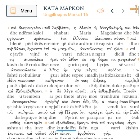
ΚΑΤΑ ΜΑΡΚΟΝ
Menu
Ungjilli sipas Markut 16
καὶ
διαγενομένου
τοῦ
Σαββάτου,
ἡ
Μαρία
ἡ
Μαγδαληνὴ,
καὶ
Μα
dhe
ndërsa kaloi
shabati
Maria
Magdalena
dhe
Ma
ἠγόρασαν
ἀρώματα,
ἵνα
ἐλθοῦσαι
ἀλείψωσιν
αὐτόν.
καὶ
blenë
përbërës erëmirë
që
duke ardhur
të vajosin
atë
dhe
σαββάτων,
ἔρχονται
ἐπὶ
τὸ
μνημεῖον,
ἀνατείλαντος
τοῦ
ἡλίου.
καὶ
e javës
vijnë
te
varri
ndërsa u ngrit
dielli
dhe
τίς
ἀποκυλίσει
ἡμῖν
τὸν
λίθον
ἐκ
τῆς
θύρας
τοῦ
μνημείου?
kush
do të rrokullisë
neve
gurin
prej
hyrjes
së varrit
ἀποκεκύλισται
ὁ
λίθος;
ἦν
γὰρ
μέγας
σφόδρα.
κ
është rrokullisur
guri
ishte
sepse
i madh
jashtëzakonisht
d
εἶδον
νεανίσκον
καθήμενον
ἐν
τοῖς
δεξιοῖς,
περιβε
panë
djalosh
duke ndenjur ulur
në
të djathtën
duke pasë qe
καὶ
ἐξεθαμβήθησαν.
ὁ
δὲ
λέγει
αὐταῖς,
μὴ
ἐκθαμβεῖσθε.
Ἰησοῦν
dhe
u trembën
ai
por
thotë
atyre
mos
trembuni
Jezusin
ἐσταυρωμένον.
ἠγέρθη!
οὐκ
ἔστιν
ὧδε;
ἴδε,
ὁ
τόπος
ὅπου
ἔθηκα
që ishte kryqëzuar
u ngjall
nuk
është
këtu
ja
vendi
ku
vun
τοῖς
μαθηταῖς
αὐτοῦ
καὶ
τῷ
Πέτρῳ,
ὅτι
προάγει
ὑμᾶς
εἰς
τὴν
Γαλι
dishepujve
të tij
dhe
Pjetrit
se
paraprin
ju
në
Gal
καθὼς
εἶπεν
ὑμῖν.
καὶ
ἐξελθοῦσαι,
ἔφυγον
ἀπὸ
τοῦ
μνημείου;
εἶχεν
ashtu si
tha
juve
dhe
kur dolën
ikën
nga
varri
kishin
ἔκστασις,
καὶ
οὐδενὶ
οὐδὲν
εἶπον;
ἐφοβοῦντο
γάρ.
shastisje
dhe
askujt
asgjë
thanë
frikësoheshin
sepse