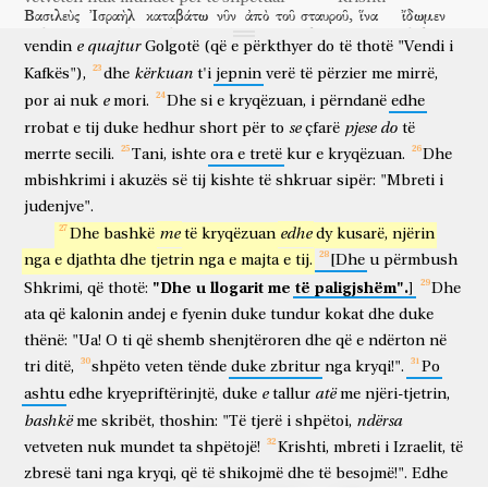
Βασιλεὺς
Ἰσραὴλ
καταβάτω
νῦν
ἀπὸ
τοῦ
σταυροῦ,
ἵνα
ἴδωμεν
ara,
që
të
mbartte
kryqin
e
Jezusit.
Dhe
e
sollën
Jezusin
në
mbreti
i Izraelit
të zbresë
tani
nga
kryqi
që
të shikojmë
e
quajtur
vendin
Golgotë
(që
e
përkthyer
do
të
thotë
"Vendi
i
καὶ
πιστεύσωμεν!
καὶ
οἱ
συνεσταυρωμένοι
σὺν
αὐτῷ
dhe
të besojmë
dhe
ata
që ishin kryqëzuar
bashkë
atë
kërkuan
Kafkës"),
dhe
t'i
jepnin
verë
të
përzier
me
mirrë,
ὠνείδιζον
αὐτόν.
e
por
ai
nuk
mori.
Dhe
si
e
kryqëzuan,
i
përndanë
edhe
shanin
atë
καὶ
γενομένης
ὥρας
ἕκτης,
σκότος
ἐγένετο
ἐφ’
ὅλην
τὴν
se
pjese
do
rrobat
e
tij
duke
hedhur
short
për
to
çfarë
të
dhe
ndërsa u bë
orë
e gjashtë
errësirë
u bë
mbi
tërë
merrte
secili.
Tani,
ishte
ora
e
tretë
kur
e
kryqëzuan.
Dhe
γῆν,
ἕως
ὥρας
ἐνάτης.
καὶ
τῇ
ἐνάτῃ
ὥρᾳ,
ἐβόησεν
ὁ
mbishkrimi
i
akuzës
së
tij
kishte
të
shkruar
sipër:
"Mbreti
i
tokën
deri
orë
e nëntë
dhe
të nëntën
orë
klithi
Ἰησοῦς
φωνῇ
μεγάλῃ,
Ἐλωῒ,
Ἐλωῒ,
λεμὰ
σαβαχθάνει?
ὅ
ἐστιν
judenjve".
Jezusi
zë
të madh
Eloi
Eloi
lema
sabakthani
e cila
është
me
edhe
Dhe
bashkë
të
kryqëzuan
dy
kusarë,
njërin
μεθερμηνευόμενον,
ὁ
Θεός
μου,
ὁ
Θεός
μου,
εἰς
përkthyer
o Perëndia
im
o Perëndia
im
për
nga
e
djathta
dhe
tjetrin
nga
e
majta
e
tij.
[Dhe
u
përmbush
τί
ἐγκατέλιπές
με?
καί
τινες
τῶν
"Dhe
u
llogarit
me
të
paligjshëm".]
Shkrimi,
që
thotë:
Dhe
çfarë
braktise
mua
dhe
disa
të atyre
παρεστηκότων,
ἀκούσαντες
ἔλεγον,
ἴδε,
Ἠλείαν
φωνεῖ.
ata
që
kalonin
andej
e
fyenin
duke
tundur
kokat
dhe
duke
që ishin të pranishëm
kur dëgjuan
thoshin
ja
Elian
thërret
thënë:
"Ua!
O
ti
që
shemb
shenjtëroren
dhe
që
e
ndërton
në
δραμὼν
δέ
τις,
καὶ
γεμίσας
σπόγγον
tri
ditë,
shpëto
veten
tënde
duke
zbritur
nga
kryqi!".
Po
duke vrapuar
dhe
dikush
dhe
duke mbushur
sfungjer
ὄξους
περιθεὶς
καλάμῳ,
ἐπότιζεν
αὐτόν
λέγων,
e
atë
ashtu
edhe
kryepriftërinjtë,
duke
tallur
me
njëri-tjetrin,
verë të thartë
duke vënë
kallam
jepte të pijë
atij
duke thënë
bashkë
ndërsa
ἄφετε,
me
ἴδωμεν
skribët,
thoshin:
εἰ
ἔρχεται
"Të
Ἠλείας
tjerë
i
shpëtoi,
καθελεῖν
αὐτόν.
lini
të shikojmë
nëse
vjen
Elia
për të zbritur
atë
vetveten
nuk
mundet
ta
shpëtojë!
Krishti,
mbreti
i
Izraelit,
të
ὁ
δὲ
Ἰησοῦς
ἀφεὶς
φωνὴν
μεγάλην,
ἐξέπνευσεν.
zbresë
tani
nga
kryqi,
që
të
shikojmë
dhe
të
besojmë!".
Edhe
dhe
Jezusi
duke lëshuar
zë
të madh
nxori frymë